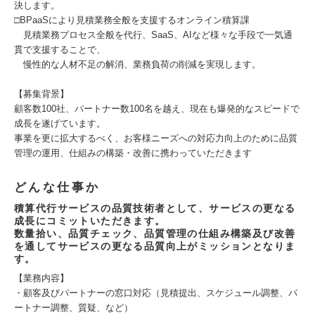
決します。
□BPaaSにより見積業務全般を支援するオンライン積算課
見積業務プロセス全般を代行、SaaS、AIなど様々な手段で一気通
貫で支援することで、
慢性的な人材不足の解消、業務負荷の削減を実現します。
【募集背景】
顧客数100社、パートナー数100名を越え、現在も爆発的なスピードで
成長を遂げています。
事業を更に拡大するべく、お客様ニーズへの対応力向上のために品質
管理の運用、仕組みの構築・改善に携わっていただきます
どんな仕事か
積算代行サービスの品質技術者として、サービスの更なる
成長にコミットいただきます。
数量拾い、品質チェック、品質管理の仕組み構築及び改善
を通してサービスの更なる品質向上がミッションとなりま
す。
【業務内容】
・顧客及びパートナーの窓口対応（見積提出、スケジュール調整、パ
ートナー調整、質疑、など）