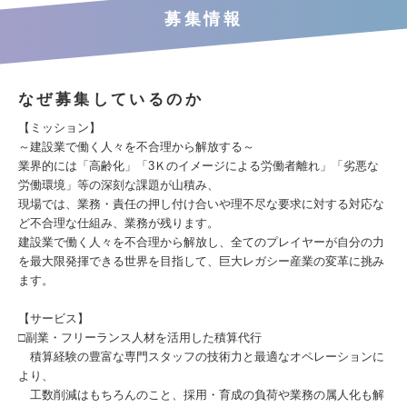
募集情報
なぜ募集しているのか
【ミッション】
～建設業で働く人々を不合理から解放する～
業界的には「高齢化」「3Ｋのイメージによる労働者離れ」「劣悪な
労働環境」等の深刻な課題が山積み、
現場では、業務・責任の押し付け合いや理不尽な要求に対する対応な
ど不合理な仕組み、業務が残ります。
建設業で働く人々を不合理から解放し、全てのプレイヤーが自分の力
を最大限発揮できる世界を目指して、巨大レガシー産業の変革に挑み
ます。
【サービス】
□副業・フリーランス人材を活用した積算代行
積算経験の豊富な専門スタッフの技術力と最適なオペレーションに
より、
工数削減はもちろんのこと、採用・育成の負荷や業務の属人化も解