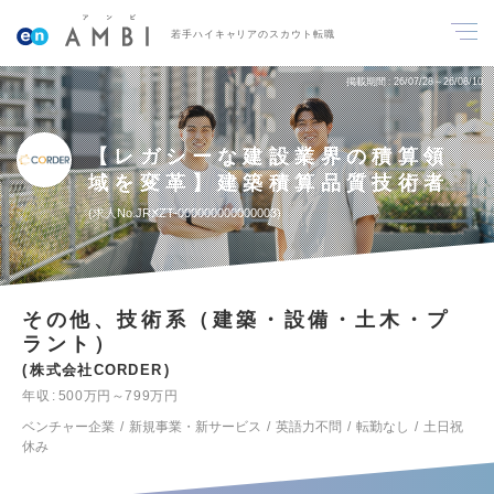
若手ハイキャリアのスカウト転職
掲載期間
26/07/28～26/08/10
【レガシーな建設業界の積算領
域を変革】建築積算品質技術者
求人No.JRXZT-000000000000003
その他、技術系（建築・設備・土木・プ
ラント）
株式会社CORDER
年収
500万円～799万円
ベンチャー企業
新規事業・新サービス
英語力不問
転勤なし
土日祝
休み