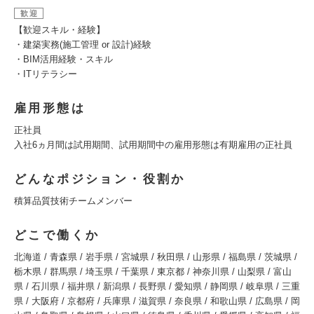
歓迎
【歓迎スキル・経験】
・建築実務(施工管理 or 設計)経験
・BIM活用経験・スキル
・ITリテラシー
雇用形態は
正社員
入社6ヵ月間は試用期間、試用期間中の雇用形態は有期雇用の正社員
どんなポジション・役割か
積算品質技術チームメンバー
どこで働くか
北海道 / 青森県 / 岩手県 / 宮城県 / 秋田県 / 山形県 / 福島県 / 茨城県 /
栃木県 / 群馬県 / 埼玉県 / 千葉県 / 東京都 / 神奈川県 / 山梨県 / 富山
県 / 石川県 / 福井県 / 新潟県 / 長野県 / 愛知県 / 静岡県 / 岐阜県 / 三重
県 / 大阪府 / 京都府 / 兵庫県 / 滋賀県 / 奈良県 / 和歌山県 / 広島県 / 岡