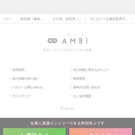
ハイク
技術系（建築・
その他、技術系（建
【レガシーな建設業界の積
ラス求
設備・土木・プ
築・設備・土木・プ
算領域を変革】建築積算品
人TOP
ラント）の転職
ラント）の転職
質技術者の求人情報
若手ハイキャリアのスカウト転職
利用規約
求人情報に関するポリシー
個人情報の取り扱い
推奨環境
ヘルプ・お問い合わせ
参画のお問い合わせ
サイトマップ
エン会社概要
©
en Inc.
企業に直接エントリーできる特別求人です