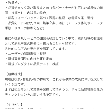
・数量拾い
・品質チェック及び取りまとめ（各パートナーが対応した成果物の確
認、指摘出し、内訳書の統合）
・顧客フィードバックに基づく課題の整理、改善策立案、遂行
・品質向上に向けた企画・施策立案、遂行（チェック体制やチェック
手順・リストの標準化など）
更に今後新規サービスの開発も検討していく中で、積算領域の有識者
として新規事業の開発にも携わることも可能です。
具体的に以下の仕事内容を想定しています。
・ユーザーの課題調査・整理
・新規事業開発に向けた要件定義
・新規プロダクトの品質テスト、検証
【組織構成】
現在は役員2名社員9名の体制で、これから事業の成長に伴い拡大して
いく予定です。
まずは担当者として業務を習得して頂きつつ、早々に品質管理全般の
ディレクションをお願いする予定です。
【やりがい】