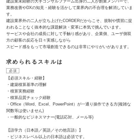
建設業未経験の大手コンサルファーム出身の二人が創業メンバーで、
業務改善やDXの知見・経験を活かして業界内の不合理を解消していま
す。
建設業界外の二人が立ち上げたCORDERだからこそ、規制や慣習に捉
われることなく抜本的な課題解決・変革に本気で挑んでいます。
サービスや会社の成長に対して手触り感があり、企業側、ユーザ側双
方の顧客の反応を日々実感しながら
スピード感をもって市場創造できるのは非常にやりがいがあります。
求められるスキルは
必須
【必須スキル・経験】
・建築積算基準の理解
・積算実務経験
・積算品質チェック経験
・Office（Word、Excel、PowerPoint）が一通り操作できる方(複雑な
関数等は使いません)
・一般的なビジネスマナー(電話応対、メール等)
【語学力（日本語／英語／その他言語）】
・ビジネスレベル以上の日本語は必須です。