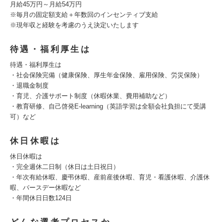
月給45万円～月給54万円
※毎月の固定額支給＋年数回のインセンティブ支給
※現年収と経験を考慮のうえ決定いたします
待遇・福利厚生は
待遇・福利厚生は
・社会保険完備（健康保険、厚生年金保険、雇用保険、労災保険）
・退職金制度
・育児、介護サポート制度（休暇休業、費用補助など）
・教育研修、自己啓発E-learning（英語学習は全額会社負担にて受講
可）など
休日休暇は
休日休暇は
・完全週休二日制（休日は土日祝日）
・年次有給休暇、慶弔休暇、産前産後休暇、育児・看護休暇、介護休
暇、バースデー休暇など
・年間休日日数124日