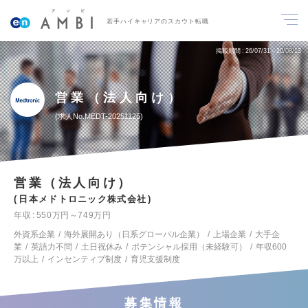
若手ハイキャリアのスカウト転職
掲載期間
26/07/31～26/08/13
営業（法人向け）
求人No.MEDT-20251125
営業（法人向け）
日本メドトロニック株式会社
年収
550万円～749万円
外資系企業
海外展開あり（日系グローバル企業）
上場企業
大手企
業
英語力不問
土日祝休み
ポテンシャル採用（未経験可）
年収600
万以上
インセンティブ制度
育児支援制度
募集情報