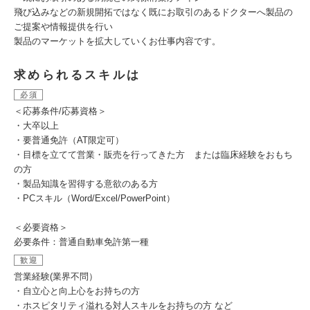
飛び込みなどの新規開拓ではなく既にお取引のあるドクターへ製品の
ご提案や情報提供を行い
製品のマーケットを拡大していくお仕事内容です。
求められるスキルは
必須
＜応募条件/応募資格＞
・大卒以上
・要普通免許（AT限定可）
・目標を立てて営業・販売を行ってきた方 または臨床経験をおもち
の方
・製品知識を習得する意欲のある方
・PCスキル（Word/Excel/PowerPoint）
＜必要資格＞
必要条件：普通自動車免許第一種
歓迎
営業経験(業界不問）
・自立心と向上心をお持ちの方
・ホスピタリティ溢れる対人スキルをお持ちの方 など