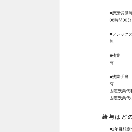
■所定労働
08時間00分
■フレック
無
■残業
有
■残業手当
有
固定残業代
固定残業代の
給与はど
■1年目想定