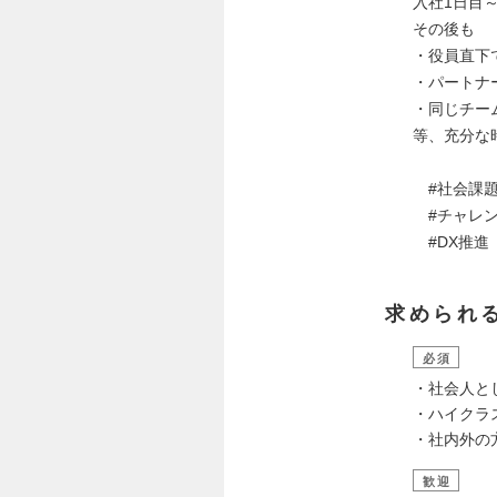
入社1日目
その後も
・役員直下
・パートナ
・同じチー
等、充分な
#社会課題
#チャレン
#DX推進
求められ
必須
・社会人と
・ハイクラ
・社内外の
歓迎