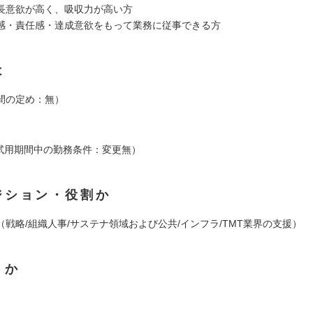
長意欲が高く、吸収力が高い方
感・責任感・達成意欲をもって業務に従事できる方
は
間の定め：無）
（試用期間中の勤務条件：変更無）
ジション・役割か
（戦略/組織人事/サステナ領域および公共/インフラ/TMT業界の支援）
くか