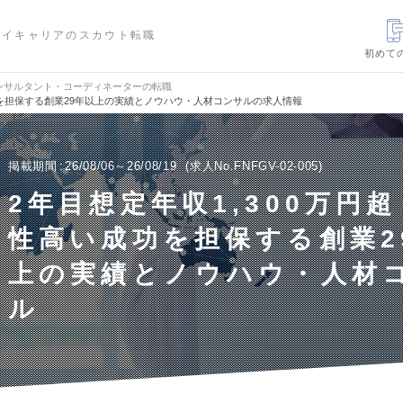
ハイキャリアのスカウト転職
初めて
ンサルタント・コーディネーターの転職
功を担保する創業29年以上の実績とノウハウ・人材コンサルの求人情報
掲載期間
26/08/06～26/08/19
求人No.FNFGV-02-005
2年目想定年収1,300万円
性高い成功を担保する創業2
上の実績とノウハウ・人材
ル