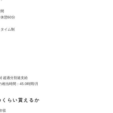
時間
 休憩60分
スタイム制
制 超過分別途支給
相当時間：45.0時間/月
のくらい貰えるか
年収