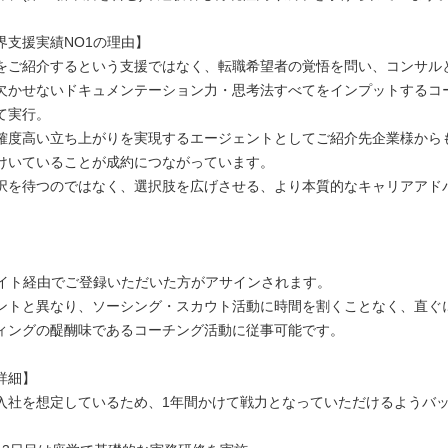
界支援実績NO1の理由】
をご紹介するという支援ではなく、転職希望者の覚悟を問い、コンサル
欠かせないドキュメンテーション力・思考法すべてをインプットするコ
て実行。
確度高い立ち上がりを実現するエージェントとしてご紹介先企業様から
けいていることが成約につながっています。
択を待つのではなく、選択肢を広げさせる、より本質的なキャリアアド
サイト経由でご登録いただいた方がアサインされます。
ントと異なり、ソーシング・スカウト活動に時間を割くことなく、直ぐ
ィングの醍醐味であるコーチング活動に従事可能です。
詳細】
入社を想定しているため、1年間かけて戦力となっていただけるようバ