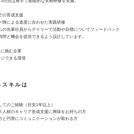
～3日目は座学で基礎的な実務研修を実施。
での育成支援
ー陣による進度に合わせた実践研修
ムの先輩社員からデイリーで活動や目標についてフィードバック
時間と機会を提供できるよう設計しています。
に挑む企業
ジできる環境
るスキルは
してのご経験（目安1年以上）
ス人材のキャリア形成支援に興味をお持ちの方
方と円滑にコミュニケーションが取れる方