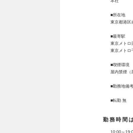
本社
■所在地
東京都港区赤
■最寄駅
東京メトロ
東京メトロ
■喫煙環境
屋内禁煙（
■勤務地備
■転勤 無
勤務時間
10:00～19: