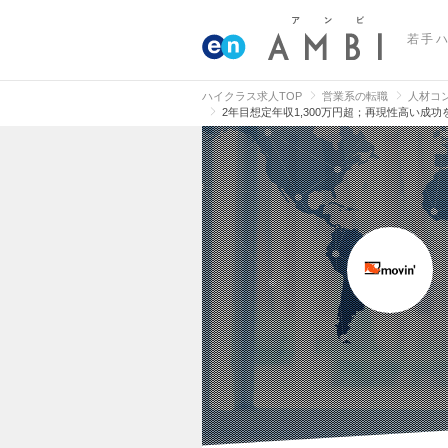
若手
ハイクラス求人TOP
営業系の転職
人材コ
2年目想定年収1,300万円超；再現性高い成