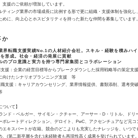
、支援のご依頼が増加しています。
ルティング業界の市場成長に比例する形で更に組織・支援体制を強化し
ために、向上心とホスピタリティを持った新たな仲間を募集しています
事か
業界転職支援実績No.1の人材紹介会社。スキル・経験を積みハ
脈を形成。社会・経済の発展に貢献
ベルのプロ意識と実力を持つ専門家集団とコラボレーション
用支援：企業の経営目標等からブレークダウンした採用戦略等の策定支
に向けたシナリオプランニング支援 等
転職支援：キャリアカウンセリング、業界情報提供、書類添削、選考突
等
について】
ーランド・ベルガー、サイモン・クチャー、アーサー・D・リトル、ドリ
ーポレートディレクション、デロイト、PwC、アクセンチュアなど元コ
のエキスパートが在籍。競合のどこよりも充実したナレッジを、いつで
め、(第二新卒層を含む)未経験者も再現性高く成果を挙げられています