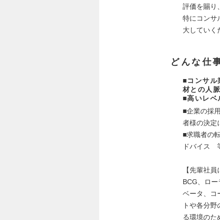
評価を賜り
特にコンサ
大していく
どんな仕
■コンサル
材との人
■高いレ
■企業の採
者様の決定
■求職者の
ドバイス 
【先輩社員
BCG、ロ
ベータ、コ
トや各分野
る環境のた