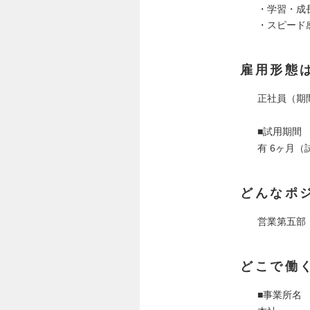
・学習・成
・スピード
雇用形態
正社員（期
■試用期間
有 6ヶ月
どんなポ
営業第五部
どこで働
■事業所名