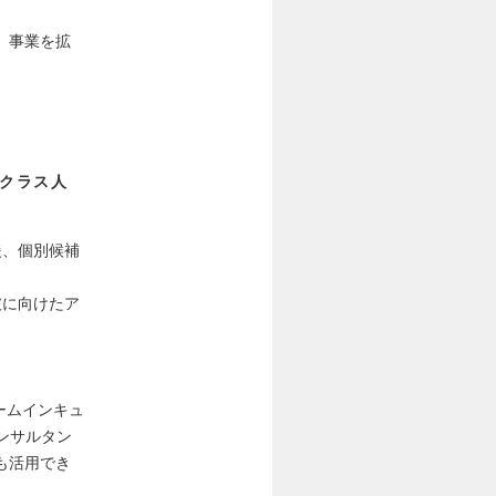
、事業を拡
。
イクラス人
援、個別候補
破に向けたア
ームインキュ
ンサルタン
も活用でき
。