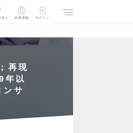
の方へ
会員登録
ログイン
超；再現
9年以
コンサ