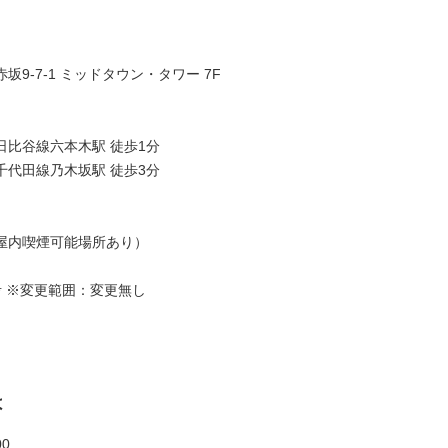
坂9-7-1 ミッドタウン・タワー 7F
日比谷線六本木駅 徒歩1分
千代田線乃木坂駅 徒歩3分
屋内喫煙可能場所あり）
考 ※変更範囲：変更無し
は
00