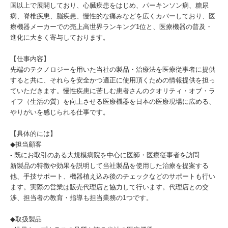
国以上で展開しており、心臓疾患をはじめ、パーキンソン病、糖尿
病、脊椎疾患、脳疾患、慢性的な痛みなどを広くカバーしており、医
療機器メーカーでの売上高世界ランキング1位と、医療機器の普及・
進化に大きく寄与しております。
【仕事内容】
先端のテクノロジーを用いた当社の製品・治療法を医療従事者に提供
すると共に、それらを安全かつ適正に使用頂くための情報提供を担っ
ていただきます。慢性疾患に苦しむ患者さんのクオリティ・オブ・ラ
イフ（生活の質）を向上させる医療機器を日本の医療現場に広める、
やりがいを感じられる仕事です。
【具体的には】
◆担当顧客
- 既にお取引のある大規模病院を中心に医師・医療従事者を訪問
新製品の特徴や効果を説明して当社製品を使用した治療を提案する
他、手技サポート、機器植え込み後のチェックなどのサポートも行い
ます。実際の営業は販売代理店と協力して行います。代理店との交
渉、担当者の教育・指導も担当業務の1つです。
◆取扱製品