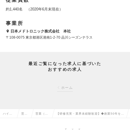
従業員数
約1,440名 （2020年6月末現在）
事業所
日本メドトロニック株式会社 本社
〒108-0075 東京都港区港南1-2-70 品川シーズンテラス
最近ご覧になった求人に基づいた
おすすめの求人
ホーム
ハイク
営業
営業（法
【研修充実・業界未経験歓迎】◆創業50年を誇
ラス求
系の
人向け）
る◆外資系医療機器メーカーの営業職（既存顧