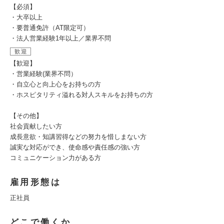
【必須】
・大卒以上
・要普通免許（AT限定可）
・法人営業経験1年以上／業界不問
歓迎
【歓迎】
・営業経験(業界不問）
・自立心と向上心をお持ちの方
・ホスピタリティ溢れる対人スキルをお持ちの方
【その他】
社会貢献したい方
成長意欲・知講習得などの努力を惜しまない方
誠実な対応ができ、使命感や責任感の強い方
コミュニケーション力がある方
雇用形態は
正社員
どこで働くか