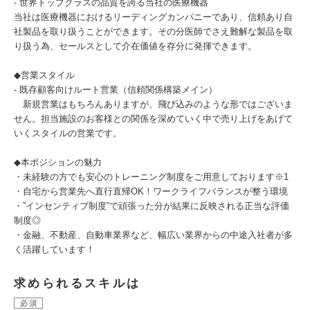
- 世界トップクラスの品質を誇る当社の医療機器
当社は医療機器におけるリーディングカンパニーであり、信頼あり自
社製品を取り扱うことができます。その分医師でさえ難解な製品を取
り扱う為、セールスとして介在価値を存分に発揮できます。
◆営業スタイル
- 既存顧客向けルート営業（信頼関係構築メイン）
新規営業はもちろんありますが、飛び込みのような形ではございま
せん。担当施設のお客様との関係を深めていく中で売り上げをあげて
いくスタイルの営業です。
◆本ポジションの魅力
・未経験の方でも安心のトレーニング制度をご用意しております※1
・自宅から営業先へ直行直帰OK！ワークライフバランスが整う環境
・”インセンティブ制度”で頑張った分が結果に反映される正当な評価
制度◎
・金融、不動産、自動車業界など、幅広い業界からの中途入社者が多
く活躍しています！
求められるスキルは
必須