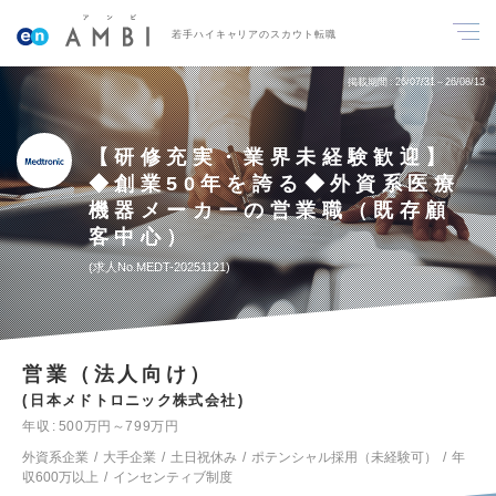
若手ハイキャリアのスカウト転職
掲載期間
26/07/31～26/08/13
【研修充実・業界未経験歓迎】
◆創業50年を誇る◆外資系医療
機器メーカーの営業職（既存顧
客中心）
求人No.MEDT-20251121
営業（法人向け）
日本メドトロニック株式会社
年収
500万円～799万円
外資系企業
大手企業
土日祝休み
ポテンシャル採用（未経験可）
年
収600万以上
インセンティブ制度