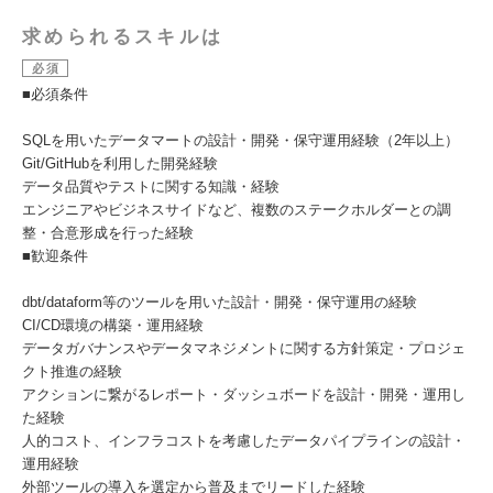
求められるスキルは
必須
■必須条件
SQLを用いたデータマートの設計・開発・保守運用経験（2年以上）
Git/GitHubを利用した開発経験
データ品質やテストに関する知識・経験
エンジニアやビジネスサイドなど、複数のステークホルダーとの調
整・合意形成を行った経験
■歓迎条件
dbt/dataform等のツールを用いた設計・開発・保守運用の経験
CI/CD環境の構築・運用経験
データガバナンスやデータマネジメントに関する方針策定・プロジェ
クト推進の経験
アクションに繋がるレポート・ダッシュボードを設計・開発・運用し
た経験
人的コスト、インフラコストを考慮したデータパイプラインの設計・
運用経験
外部ツールの導入を選定から普及までリードした経験