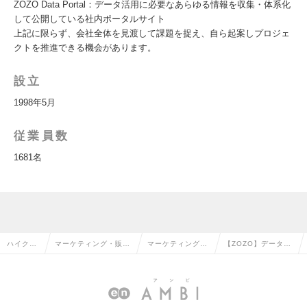
ZOZO Data Portal：データ活用に必要なあらゆる情報を収集・体系化
して公開している社内ポータルサイト
上記に限らず、会社全体を見渡して課題を捉え、自ら起案しプロジェ
クトを推進できる機会があります。
設立
1998年5月
従業員数
1681名
ハイクラ
マーケティング・販促
マーケティングリ
【ZOZO】データマ
ス求人TO
企画・商品開発系の転
サーチ・分析の転
ネージャーの求人情
P
職
職
報