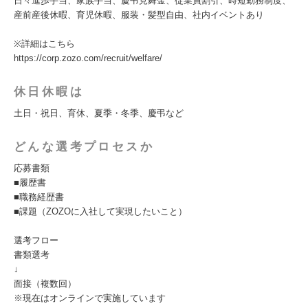
日々進歩手当、家族手当、慶弔見舞金、従業員割引、時短勤務制度、
産前産後休暇、育児休暇、服装・髪型自由、社内イベントあり
※詳細はこちら
https://corp.zozo.com/recruit/welfare/
休日休暇は
土日・祝日、育休、夏季・冬季、慶弔など
どんな選考プロセスか
応募書類
■履歴書
■職務経歴書
■課題（ZOZOに入社して実現したいこと）
選考フロー
書類選考
↓
面接（複数回）
※現在はオンラインで実施しています