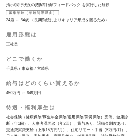
指示/実行状況の把握/評価/フィードバック を実行した経験
募集年齢（年齢制限理由）
24歳 ～ 34歳 （長期勤続によりキャリア形成を図るため）
雇用形態は
正社員
どこで働くか
千葉県 / 東京都 / 宮崎県
給与はどのくらい貰えるか
450万円 ～ 649万円
待遇・福利厚生は
社会保険（健康保険/厚生年金保険/雇用保険/労災保険）完備、健康診
断（年1回）、人事考課面談（年2回）、賞与あり、退職金制度あり、
交通費実費支給（上限15万円/月）、住宅リモート手当（5万円/月）、