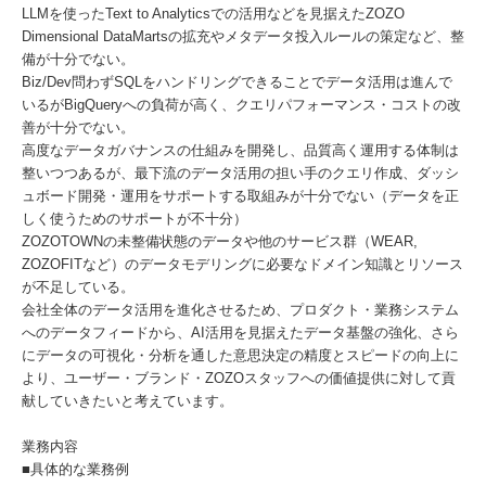
LLMを使ったText to Analyticsでの活用などを見据えたZOZO
Dimensional DataMartsの拡充やメタデータ投入ルールの策定など、整
備が十分でない。
Biz/Dev問わずSQLをハンドリングできることでデータ活用は進んで
いるがBigQueryへの負荷が高く、クエリパフォーマンス・コストの改
善が十分でない。
高度なデータガバナンスの仕組みを開発し、品質高く運用する体制は
整いつつあるが、最下流のデータ活用の担い手のクエリ作成、ダッシ
ュボード開発・運用をサポートする取組みが十分でない（データを正
しく使うためのサポートが不十分）
ZOZOTOWNの未整備状態のデータや他のサービス群（WEAR,
ZOZOFITなど）のデータモデリングに必要なドメイン知識とリソース
が不足している。
会社全体のデータ活用を進化させるため、プロダクト・業務システム
へのデータフィードから、AI活用を見据えたデータ基盤の強化、さら
にデータの可視化・分析を通した意思決定の精度とスピードの向上に
より、ユーザー・ブランド・ZOZOスタッフへの価値提供に対して貢
献していきたいと考えています。
業務内容
■具体的な業務例