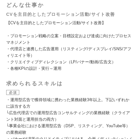
どんな仕事か
CVを主目的としたプロモーション活動/サイト改善
【CVを主目的としたプロモーション活動/サイト改善】
・プロモーション戦略の立案・目標設定および達成に向けたプロセス
マネジメント
・代理店と連携した広告運用（リスティング/ディスプレイ/SNS/アフ
ィリエイト等）
・クリエイティブディレクション（LP/バナー/動画/広告文）
・各種KPIの設計・実行～運用
求められるスキルは
必須
・運用型広告で獲得領域に携わった業務経験3年以上。下記いずれか
に該当する方
└広告代理店での運用型広告コンサルティングの業務経験（クライア
ント対面と運用担当の両方）
└事業会社における運用型広告（DSP、リスティング、YouTube等）
の業務経験
・バナーやLP等のクリエイティブにおける、企画／ディレクション／