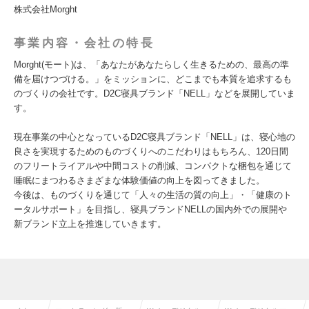
株式会社Morght
事業内容・会社の特長
Morght(モート)は、「あなたがあなたらしく生きるための、最高の準
備を届けつづける。」をミッションに、どこまでも本質を追求するも
のづくりの会社です。D2C寝具ブランド「NELL」などを展開していま
す。
現在事業の中心となっているD2C寝具ブランド「NELL」は、寝心地の
良さを実現するためのものづくりへのこだわりはもちろん、120日間
のフリートライアルや中間コストの削減、コンパクトな梱包を通じて
睡眠にまつわるさまざまな体験価値の向上を図ってきました。
今後は、ものづくりを通じて「人々の生活の質の向上」・「健康のト
ータルサポート」を目指し、寝具ブランドNELLの国内外での展開や
新ブランド立上を推進していきます。