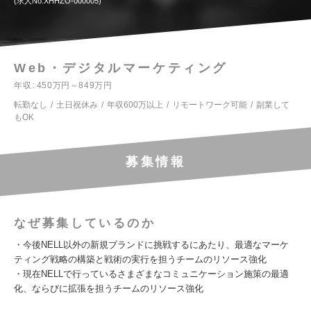
求人No.XHHZO-000005
Web・デジタルマーケティング
年収
450万円～849万円
転勤なし
土日祝休み
年収600万以上
リモートワーク可能
副業して
もOK
募集情報
なぜ募集しているのか
・今後NELL以外の新規ブランドに挑戦するにあたり、最適なマーケ
ティング戦略の構築と戦術の実行を担うチームのリソース強化
・現在NELLで行っているさまざまなコミュニケーション施策の最適
化、ならびに拡張を担うチームのリソース強化