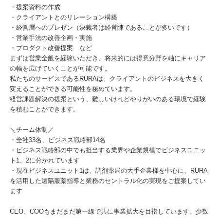
・提案資料の作成
・クライアントとのリレーション構築
・経営層へのプレゼン（決裁者は経営陣であることが多いです）
・営業手法の改善企画・実施
・プロダクト改善提案 など
まずは営業全般を経験いただき、将来的には得意分野を軸にキャリア
の幅を広げていくことが可能です。
私たちのサービスであるRURAは、クライアントのビジネスを大きく
変えることができる可能性を秘めています。
経営課題解決の提案という、難しいけれどやりがいのある環境で経験
を積むことができます。
＼チーム体制／
・全社33名、ビジネス戦略部14名
・ビジネス戦略部の中でも担当する業界や企業規模でビジネスユニッ
ト1、2に分かれています
・現在ビジネスユニット1は、調剤薬局の大手企業様を中心に、RURA
を活用した遠隔服薬指導と業務のセントラル化の実現をご提案してい
ます
CEO、COOもまだまだ第一線で共に事業拡大を目指しています。少数