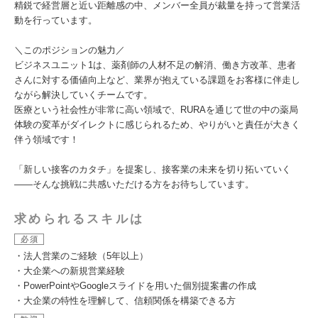
精鋭で経営層と近い距離感の中、メンバー全員が裁量を持って営業活
動を行っています。
＼このポジションの魅力／
ビジネスユニット1は、薬剤師の人材不足の解消、働き方改革、患者
さんに対する価値向上など、業界が抱えている課題をお客様に伴走し
ながら解決していくチームです。
医療という社会性が非常に高い領域で、RURAを通じて世の中の薬局
体験の変革がダイレクトに感じられるため、やりがいと責任が大きく
伴う領域です！
「新しい接客のカタチ」を提案し、接客業の未来を切り拓いていく
――そんな挑戦に共感いただける方をお待ちしています。
求められるスキルは
必須
・法人営業のご経験（5年以上）
・大企業への新規営業経験
・PowerPointやGoogleスライドを用いた個別提案書の作成
・大企業の特性を理解して、信頼関係を構築できる方