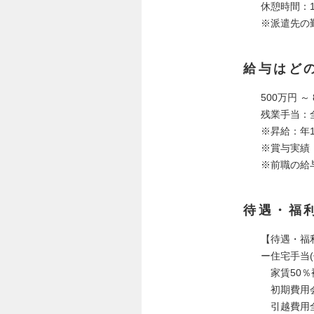
休憩時間：1
※派遣先の
給与はど
500万円 ～
残業手当：
※昇給：年
※賞与実績
※前職の給与
待遇・福
【待遇・福
ー住宅手当(
家賃50％
初期費用会
引越費用