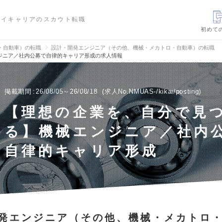
ハイキャリアのスカウト転職
初めて
・自動車）の転職
設計・開発エンジニア（その他、機械・メカトロ・自動車）の転職
ジニア／社内公募で自律的キャリア形成の求人情報
掲載期間
26/08/05～26/08/18
求人No.NMUAS-/kikai/posting
【理想の企業を、自分で見
る】機械エンジニア／社内
自律的キャリア形成
発エンジニア（その他、機械・メカトロ