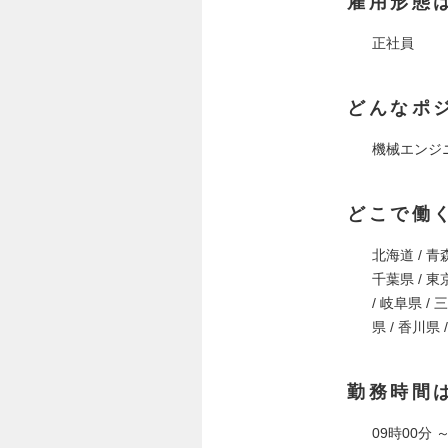
雇用形態
正社員
どんなポ
機械エンジ
どこで働
北海道 / 青森
千葉県 / 東京
/ 岐阜県 / 
県 / 香川県 
勤務時間
09時00分 ～