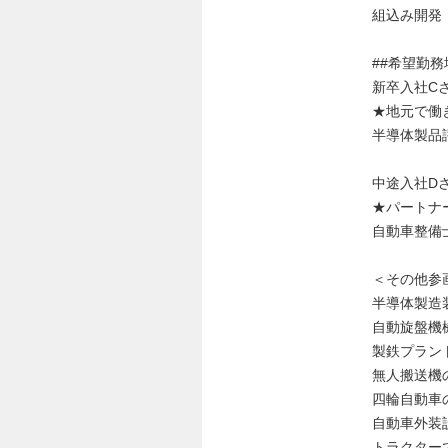
組込み開発
##希望勤務
新卒入社C
★地元で働
半導体製品
中途入社D
★パートナ
自動車整備
＜その他参
半導体製造
自動旋盤機
製鉄プラン
無人搬送機
四輪自動車
自動車外装
トラクター