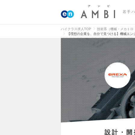
若手
ハイクラス求人TOP
技術系（機械・メカトロ
【理想の企業を、自分で見つける】機械エン
設計・開