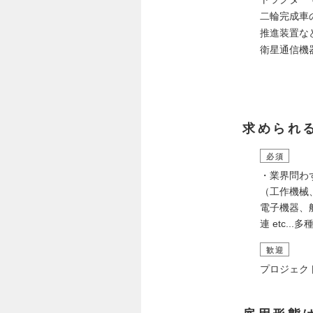
二輪完成車
推進装置な
衛星通信機器
求められ
必須
・業界問わ
（工作機械
電子機器、
連 etc.
歓迎
プロジェク