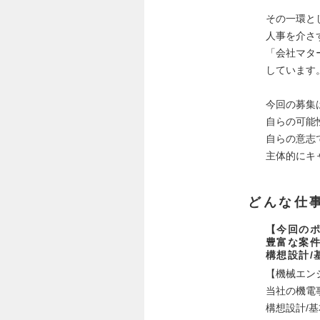
その一環と
人事を介さ
「会社マタ
しています
今回の募集
自らの可能
自らの意志
主体的にキ
どんな仕
【今回の
豊富な案
構想設計/
【機械エン
当社の機電
構想設計/基