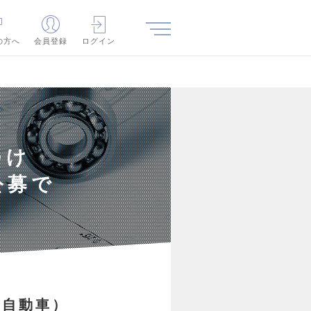
の方へ
会員登録
ログイン
つけ
公募で
・自動車）