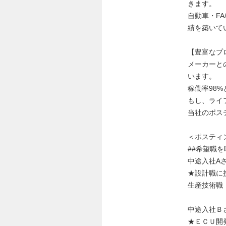
きます。
自動車・F
績を築いて
【豊富なプ
メーカーと
います。
稼働率98
もし、ライ
当社のポス
＜ポスティ
##希望職を
中途入社A
★設計職に
生産技術職
中途入社Ｂ
★ＥＣＵ開