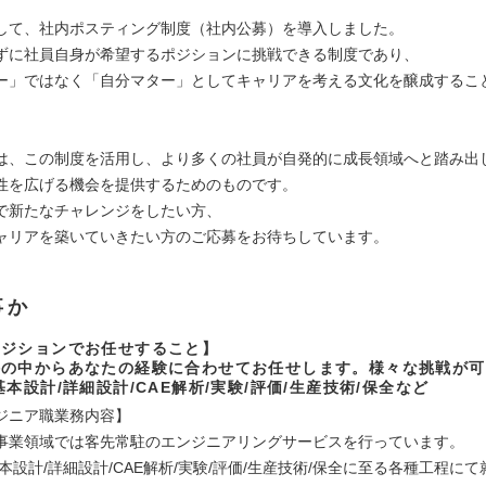
して、社内ポスティング制度（社内公募）を導入しました。
ずに社員自身が希望するポジションに挑戦できる制度であり、
ー」ではなく「自分マター」としてキャリアを考える文化を醸成するこ
。
は、この制度を活用し、より多くの社員が自発的に成長領域へと踏み出
性を広げる機会を提供するためのものです。
で新たなチャレンジをしたい方、
ャリアを築いていきたい方のご応募をお待ちしています。
事か
ポジションでお任せすること】
件の中からあなたの経験に合わせてお任せします。様々な挑戦が可
基本設計/詳細設計/CAE解析/実験/評価/生産技術/保全など
ジニア職業務内容】
事業領域では客先常駐のエンジニアリングサービスを行っています。
本設計/詳細設計/CAE解析/実験/評価/生産技術/保全に至る各種工程に