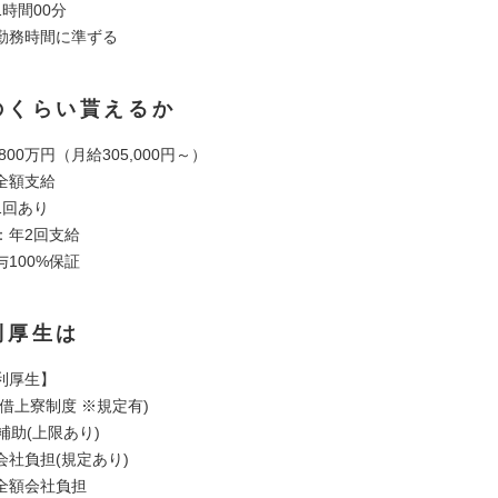
時間00分
勤務時間に準ずる
のくらい貰えるか
 800万円（月給305,000円～）
全額支給
1回あり
：年2回支給
100%保証
利厚生は
利厚生】
借上寮制度 ※規定有)
補助(上限あり)
社負担(規定あり)
全額会社負担