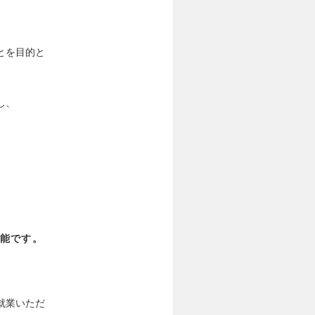
とを目的と
し、
能です。
て就業いただ