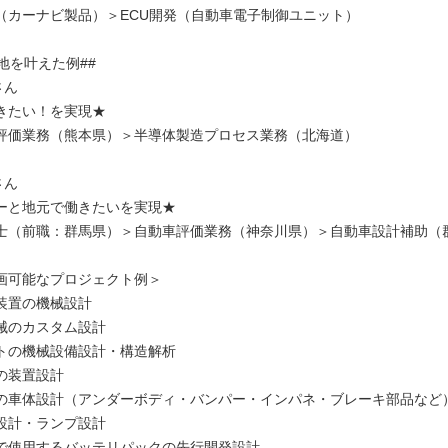
（カーナビ製品）＞ECU開発（自動車電子制御ユニット）
地を叶えた例##
さん
きたい！を実現★
評価業務（熊本県）＞半導体製造プロセス業務（北海道）
さん
ーと地元で働きたいを実現★
士（前職：群馬県）＞自動車評価業務（神奈川県）＞自動車設計補助（
画可能なプロジェクト例＞
装置の機械設計
械のカスタム設計
トの機械設備設計・構造解析
の装置設計
の車体設計（アンダーボディ・バンパー・インパネ・ブレーキ部品など
設計・ランプ設計
で使用するバッテリパックの先行開発設計