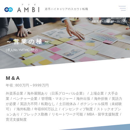
若手ハイキャリアのスカウト転職
掲載期間
26/08/09～26/10/03
～営業の極～
求人No.YMTHC-ST2
M&A
年収
800万円～9999万円
外資系企業
海外展開あり（日系グローバル企業）
上場企業
大手企
業
ベンチャー企業
管理職・マネジャー
海外出張
海外折衝
英語力
が必要
英語力不問
転勤なし
土日祝休み
ポテンシャル採用（未経験
可）
海外転勤
年収600万以上
インセンティブ制度
ストックオプシ
ョンあり
フレックス勤務
リモートワーク可能
MBA・留学支援制度
育児支援制度