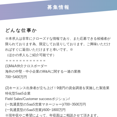
募集情報
どんな仕事か
※本求人は非常にクローズドな情報であり、また応募できる候補者が
限られております為、限定してお送りしております。ご興味いただけ
ればすぐに返信いただけますと幸いです。※
（ほかの求人もご紹介可能です）
＝＝＝＝＝＝＝＝＝＝＝＝
(1)M&A仲介クロスボーダー
海外の中堅・中小企業のM&Aに関する一連の業務
700~5400万円
(2)キーエンス出身者が立ち上げ！9億円の資金調達を実施した製造業
特化型SaaS企業
Field Sales/Customer successポジション/
(一気通貫型のSaaS営業マネージャー)/700~3500万円
(一気通貫型のSaaS営業)/600~1800万円
※現年収やご希望によって、年収面はご相談させて頂きます。