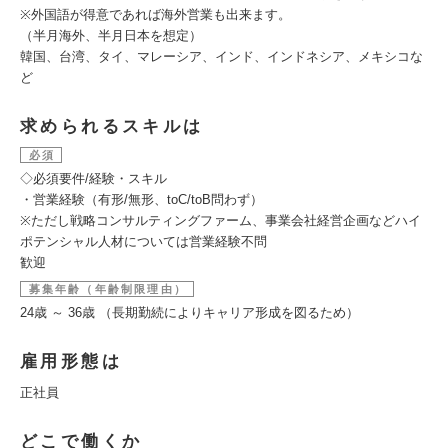
※外国語が得意であれば海外営業も出来ます。
（半月海外、半月日本を想定）
韓国、台湾、タイ、マレーシア、インド、インドネシア、メキシコな
ど
求められるスキルは
必須
◇必須要件/経験・スキル
・営業経験（有形/無形、toC/toB問わず）
※ただし戦略コンサルティングファーム、事業会社経営企画などハイ
ポテンシャル人材については営業経験不問
歓迎
募集年齢（年齢制限理由）
24歳 ～ 36歳 （長期勤続によりキャリア形成を図るため）
雇用形態は
正社員
どこで働くか