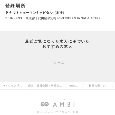
登録場所
ヤマトヒューマンキャピタル（本社）
〒102-0093 東京都千代田区平河町2-5-3 MIDORI.so NAGATACHO
最近ご覧になった求人に基づいた
おすすめの求人
ホーム
ハイクラス求人
経営・経営企画・事業企画
M&Aの
～営業の極～の求
TOP
系の転職
転職
人情報
若手ハイキャリアのスカウト転職