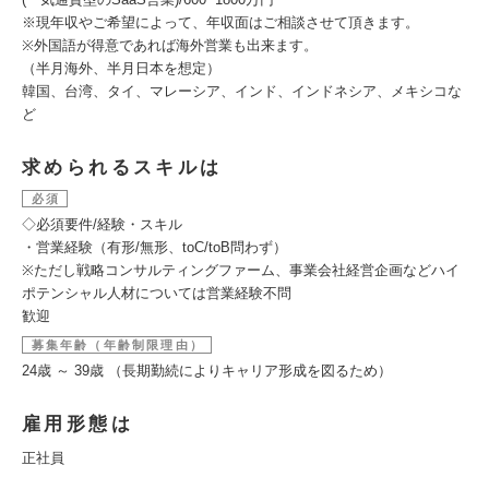
※現年収やご希望によって、年収面はご相談させて頂きます。
※外国語が得意であれば海外営業も出来ます。
（半月海外、半月日本を想定）
韓国、台湾、タイ、マレーシア、インド、インドネシア、メキシコな
ど
求められるスキルは
必須
◇必須要件/経験・スキル
・営業経験（有形/無形、toC/toB問わず）
※ただし戦略コンサルティングファーム、事業会社経営企画などハイ
ポテンシャル人材については営業経験不問
歓迎
募集年齢（年齢制限理由）
24歳 ～ 39歳 （長期勤続によりキャリア形成を図るため）
雇用形態は
正社員