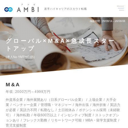
若手ハイキャリアのスカウト転職
掲載期間
26/06/14～26/08/08
グローバル×M&A×急成長スター
トアップ
求人No.YMTHC-05
M&A
年収
2000万円～4999万円
外資系企業
海外展開あり（日系グローバル企業）
上場企業
大手企
業
ベンチャー企業
管理職・マネジャー
海外出張
海外折衝
英語力
が必要
英語力不問
転勤なし
土日祝休み
ポテンシャル採用（未経験
可）
海外転勤
年収600万以上
インセンティブ制度
ストックオプシ
ョンあり
フレックス勤務
リモートワーク可能
MBA・留学支援制度
育児支援制度