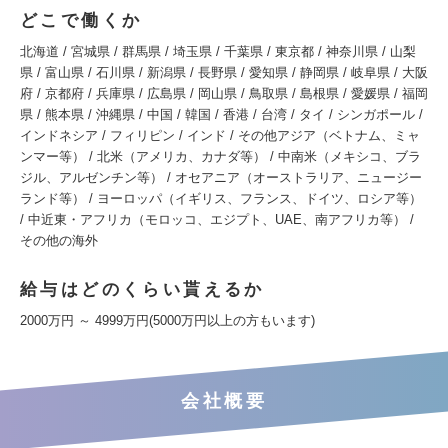
どこで働くか
北海道 / 宮城県 / 群馬県 / 埼玉県 / 千葉県 / 東京都 / 神奈川県 / 山梨
県 / 富山県 / 石川県 / 新潟県 / 長野県 / 愛知県 / 静岡県 / 岐阜県 / 大阪
府 / 京都府 / 兵庫県 / 広島県 / 岡山県 / 鳥取県 / 島根県 / 愛媛県 / 福岡
県 / 熊本県 / 沖縄県 / 中国 / 韓国 / 香港 / 台湾 / タイ / シンガポール /
インドネシア / フィリピン / インド / その他アジア（ベトナム、ミャ
ンマー等） / 北米（アメリカ、カナダ等） / 中南米（メキシコ、ブラ
ジル、アルゼンチン等） / オセアニア（オーストラリア、ニュージー
ランド等） / ヨーロッパ（イギリス、フランス、ドイツ、ロシア等）
/ 中近東・アフリカ（モロッコ、エジプト、UAE、南アフリカ等） /
その他の海外
給与はどのくらい貰えるか
2000万円 ～ 4999万円(5000万円以上の方もいます)
会社概要