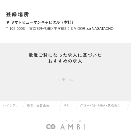
登録場所
ヤマトヒューマンキャピタル（本社）
〒102-0093 東京都千代田区平河町2-5-3 MIDORI.so NAGATACHO
最近ご覧になった求人に基づいた
おすすめの求人
ホーム
ハイクラス
経営・経営企画・事
M&A
グローバル×M&A×急成長スタ
求人TOP
業企画系の転職
の転職
ートアップの求人情報