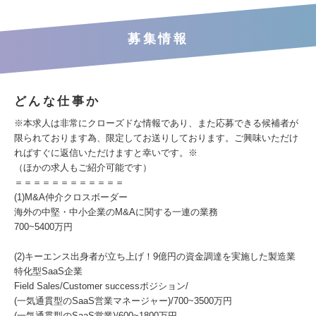
募集情報
どんな仕事か
※本求人は非常にクローズドな情報であり、また応募できる候補者が
限られております為、限定してお送りしております。ご興味いただけ
ればすぐに返信いただけますと幸いです。※
（ほかの求人もご紹介可能です）
＝＝＝＝＝＝＝＝＝＝＝＝
(1)M&A仲介クロスボーダー
海外の中堅・中小企業のM&Aに関する一連の業務
700~5400万円
(2)キーエンス出身者が立ち上げ！9億円の資金調達を実施した製造業
特化型SaaS企業
Field Sales/Customer successポジション/
(一気通貫型のSaaS営業マネージャー)/700~3500万円
(一気通貫型のSaaS営業)/600~1800万円