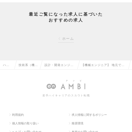
最近ご覧になった求人に基づいた
おすすめの求人
ホーム
ハイ
技術系（機
設計・開発エンジニ
【機械エンジニア】 地元でキ
クラ
械・メカト
ア（その他、機械・
ャリアも給与もアップでき
ス求
ロ・自動車）
メカトロ・自動車）
る！BREXATechnologyで。
人TO
の転職
の転職
の求人情報
若手ハイキャリアのスカウト転職
P
利用規約
求人情報に関するポリシー
個人情報の取り扱い
推奨環境
ヘルプ・お問い合わせ
参画のお問い合わせ