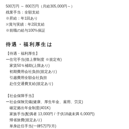
500万円 ～ 800万円（月給305,000円～）
残業手当：全額支給
※昇給：年1回あり
※賞与実績：年2回支給
※前職の給与100%保証
待遇・福利厚生は
【待遇・福利厚生】
ー住宅手当(借上寮制度 ※規定有)
家賃50％補助(上限あり)
初期費用会社負担(規定あり)
引越費用全額会社負担
赴任交通費支給(規定あり)
【社会保障手当】
ー社会保険完備(健康、厚生年金、雇用、労災)
確定拠出年金制度(401K)
家族手当(配偶者 13,000円 / 子供18歳未満 6,000円)
帰省旅費(規定あり)
単身赴任手当(一律5万円/月)