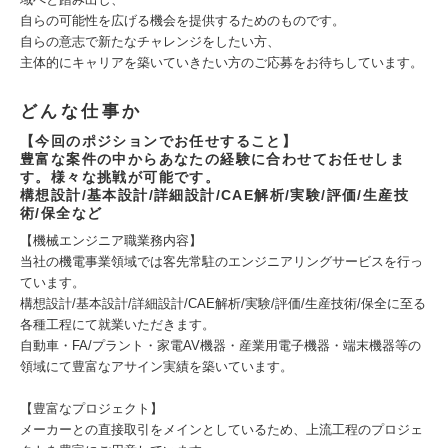
自らの可能性を広げる機会を提供するためのものです。
自らの意志で新たなチャレンジをしたい方、
主体的にキャリアを築いていきたい方のご応募をお待ちしています。
どんな仕事か
【今回のポジションでお任せすること】
豊富な案件の中からあなたの経験に合わせてお任せしま
す。様々な挑戦が可能です。
構想設計/基本設計/詳細設計/CAE解析/実験/評価/生産技
術/保全など
【機械エンジニア職業務内容】
当社の機電事業領域では客先常駐のエンジニアリングサービスを行っ
ています。
構想設計/基本設計/詳細設計/CAE解析/実験/評価/生産技術/保全に至る
各種工程にて就業いただきます。
自動車・FA/プラント・家電AV機器・産業用電子機器・端末機器等の
領域にて豊富なアサイン実績を築いています。
【豊富なプロジェクト】
メーカーとの直接取引をメインとしているため、上流工程のプロジェ