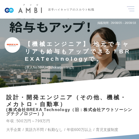
若手ハイキャリアのスカウト転職
掲載期間
26/08/05～26/08/18
【機械エンジニア】 地元でキャ
リアも給与もアップできる！BR
EXATechnologyで。
求人No.NMUAS-/kikai/posting3
設計・開発エンジニア（その他、機械・
メカトロ・自動車）
株式会社BREXA Technology（旧：株式会社アウトソーシン
グテクノロジー）
年収
500万円～799万円
大手企業
英語力不問
転勤なし
年収600万以上
育児支援制度