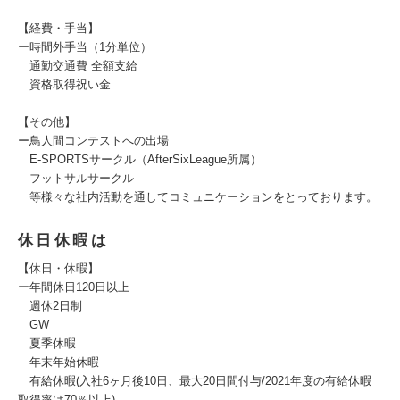
【経費・手当】
ー時間外手当（1分単位）
通勤交通費 全額支給
資格取得祝い金
【その他】
ー鳥人間コンテストへの出場
E-SPORTSサークル（AfterSixLeague所属）
フットサルサークル
等様々な社内活動を通してコミュニケーションをとっております。
休日休暇は
【休日・休暇】
ー年間休日120日以上
週休2日制
GW
夏季休暇
年末年始休暇
有給休暇(入社6ヶ月後10日、最大20日間付与/2021年度の有給休暇
取得率は70％以上)