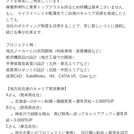
クトを豊富にご用意しています。
稼働率98%と業界トップクラスを誇るため待機は基本ございません。
もし、ライフイベントや配属先でご自身のキャリア目標を達成したと
しても、
当社のポスティング制度を活用することで、常に新しいコトに挑戦し
続ける事が出来ます。
プロジェクト例：
地元メーカーとの共同開発（特殊車両・産業機器など）
航空機部品の設計（地方工場での開発）
半導体製造装置の設計（九州・東北エリアなど）
産業用ロボットの設計（北陸・中部エリアなど）
使用CAD：SolidWorks、NX、CATIA V5、Creo など
【地方在住者のキャリア実現事例】
Aさん（熊本県在住）
→ 北海道へUターン転職＋職種変更＋通常昇給＋3,000円UP
Bさん（群馬県在住）
→ 神奈川で経験を積み、再び群馬へ戻ってキャリアアップ＋通常昇
給＋3,000円UP
Cさん（東北在住）
→ 地元企業とのプロジェクトに参画し、設計職へ転向＋報奨金10万