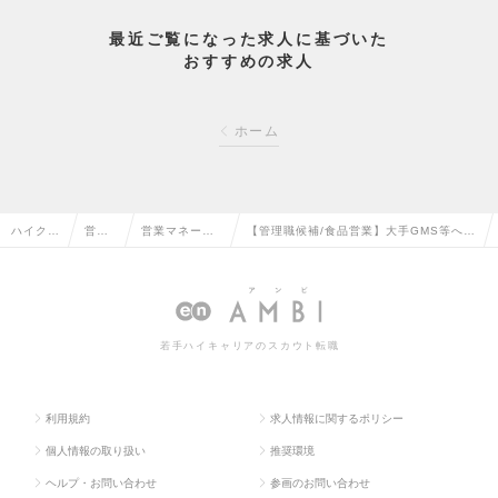
最近ご覧になった求人に基づいた
おすすめの求人
ホーム
ハイクラ
営業
営業マネージ
【管理職候補/食品営業】大手GMS等へ営
ス求人T
系の
ャー・管理職
業/商品企画やマネジメント等幅広い業務
OP
転職
の転職
の求人情報
若手ハイキャリアのスカウト転職
利用規約
求人情報に関するポリシー
個人情報の取り扱い
推奨環境
ヘルプ・お問い合わせ
参画のお問い合わせ