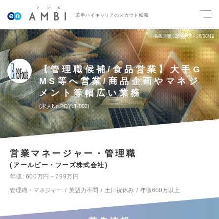
若手ハイキャリアのスカウト転職
掲載期間
26/08/06～26/08/19
【管理職候補/食品営業】大手G
MS等へ営業/商品企画やマネジ
メント等幅広い業務
求人No.POYLT-002
営業マネージャー・管理職
アールビー・フーズ株式会社
年収
600万円～799万円
管理職・マネジャー
英語力不問
土日祝休み
年収600万以上