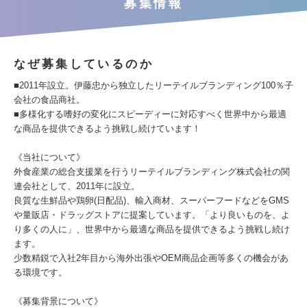
募集情報
なぜ募集しているのか
■2011年設立。伊藤忠から独立したリーテイルブランディング100％子
会社の食品商社。
■多様化する嗜好の変化にスピーディーに対応すべく世界中から最適
な商品を提供できるよう挑戦し続けています！
《当社について》
外食産業の総合支援業を行うリーテイルブランディング株式会社の関
連会社として、2011年に設立。
良質な生鮮品や鶏卵(日配品)、輸入商材、スーパーフードなどをGMS
や量販店・ドラッグストアに提案しています。「より良いものを、よ
り多くの人に」、世界中から最適な商品を提供できるよう挑戦し続け
ます。
少数精鋭で入社2年目から海外出張やOEM商品企画等多くの機会があ
る環境です。
《募集背景について》