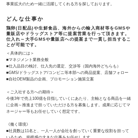
事業拡大のため一緒に活躍してくれる方を探しております。
どんな仕事か
鶏卵(日配品)や生鮮食品、海外からの輸入商材等をGMSや
量販店やドラッグストア等に提案営業を行って頂きます。
仕入れ～大手GMSや量販店への提案まで一貫し担当するこ
とが可能です。
＜具体的には＞
■マネジメント業務全般
■仕入品目の検討、仕入先の選定、交渉等（国内海外どちらも）
■GMS/ドラッグストア/コンビニ等本部への商品提案、店舗フォロー
■自社OEM製品の企画、プロモーション施策立案
＜ご入社する方への期待＞
今後3年で売上100億を目指していくにあたり、主軸となる商品を一緒
に企画～推進まで担っていただける方を募集します。成果に応じてマ
ネージャー等もお任せしていく想定です。
《働く環境》
■社員数は11名と、一人一人が会社を創っていく重要な役割を担って
いるため、規模感の大きな仕事をお任せします。