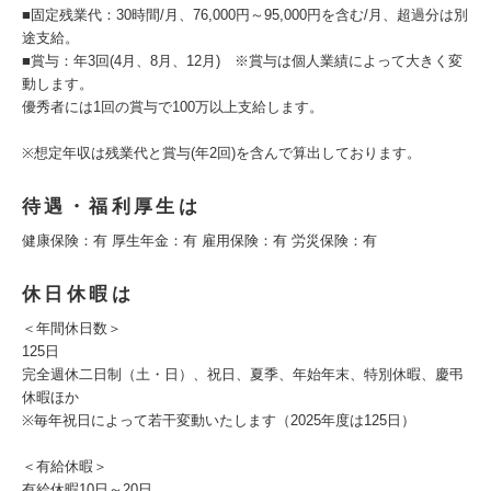
■固定残業代：30時間/月、76,000円～95,000円を含む/月、超過分は別
途支給。
■賞与：年3回(4月、8月、12月) ※賞与は個人業績によって大きく変
動します。
優秀者には1回の賞与で100万以上支給します。
※想定年収は残業代と賞与(年2回)を含んで算出しております。
待遇・福利厚生は
健康保険：有 厚生年金：有 雇用保険：有 労災保険：有
休日休暇は
＜年間休日数＞
125日
完全週休二日制（土・日）、祝日、夏季、年始年末、特別休暇、慶弔
休暇ほか
※毎年祝日によって若干変動いたします（2025年度は125日）
＜有給休暇＞
有給休暇10日～20日