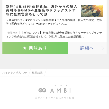
鶏卵(日配品)や生鮮食品、海外からの輸入
商材等をGMSや量販店やドラッグストア
等に提案営業を行って頂…
＜具体的には＞ ■マネジメント業務全般 ■仕入品目の検討、仕入先の選定、交渉
等（国内海外どちらも） ■GMS/ドラッグストア/…
【当社について】 外食産業の総合支援業を行うリーテイルブランデ
会社概要
ィング株式会社の関連会社として、2011年に設立した食品商社…
興味あり
詳細へ
ハイクラス求人TOP
検索結果
若手ハイキャリアのスカウト転職