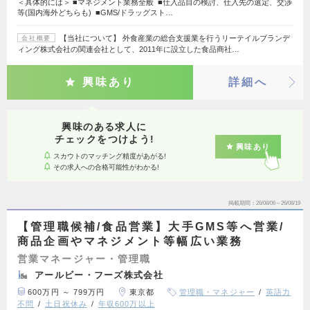
＜具体的には＞ ■マネジメント業務全般 ■仕入品目の検討、仕入先の選定、交渉
等(国内海外どちらも) ■GMS/ドラッグスト…
【当社について】 外食産業の総合支援業を行うリーテイルブランデ
会社概要
ィング株式会社の関連会社として、2011年に設立した食品商社…
興味あり
詳細へ
興味のある求人に
チェックをつけよう!
興味あり
スカウトのマッチング精度があがる!
その求人への合格可能性がわかる!
掲載期間
26/08/06～26/08/19
【管理職候補/食品営業】大手GMS等へ営業/
商品企画やマネジメント等幅広い業務
営業マネージャー・管理職
アールビー・フーズ株式会社
600万円 ～ 799万円
東京都
管理職・マネジャー
英語力
不問
土日祝休み
年収600万以上