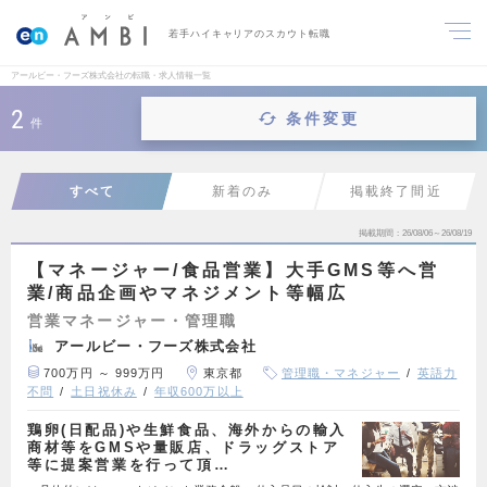
若手ハイキャリアのスカウト転職
アールビー・フーズ株式会社の転職・求人情報一覧
2
条件変更
件
すべて
新着のみ
掲載終了間近
掲載期間
26/08/06～26/08/19
【マネージャー/食品営業】大手GMS等へ営
業/商品企画やマネジメント等幅広
営業マネージャー・管理職
アールビー・フーズ株式会社
700万円 ～ 999万円
東京都
管理職・マネジャー
英語力
不問
土日祝休み
年収600万以上
鶏卵(日配品)や生鮮食品、海外からの輸入
商材等をGMSや量販店、ドラッグストア
等に提案営業を行って頂…