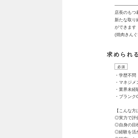
―――――
店長のもつ
新たな取り
ができます
(焼肉きん
求められ
必須
・学歴不問
・マネジメ
・業界未経
・ブランク
【こんな方
◎実力で評
◎自身の目
◎経験を活