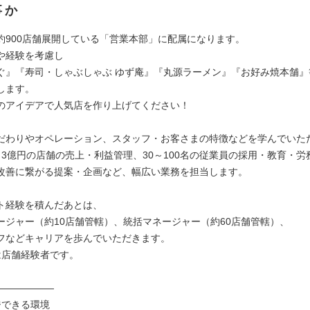
事か
約900店舗展開している「営業本部」に配属になります。
や経験を考慮し
ぐ』『寿司・しゃぶしゃぶ ゆず庵』『丸源ラーメン』『お好み焼本舗』
します。
のアイデアで人気店を作り上げてください！
だわりやオペレーション、スタッフ・お客さまの特徴などを学んでいた
～3億円の店舗の売上・利益管理、30～100名の従業員の採用・教育・労
改善に繋がる提案・企画など、幅広い業務を担当します。
ト経験を積んだあとは、
ージャー（約10店舗管轄）、統括マネージャー（約60店舗管轄）、
フなどキャリアを歩んでいただきます。
は店舗経験者です。
――――――
ジできる環境