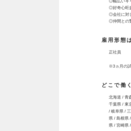
◎幅広いキ
◎好奇心旺
◎会社に対
◎仲間との
雇用形態
正社員
※3ヵ月の
どこで働
北海道 / 青森
千葉県 / 東京
/ 岐阜県 / 
県 / 島根県 
県 / 宮崎県