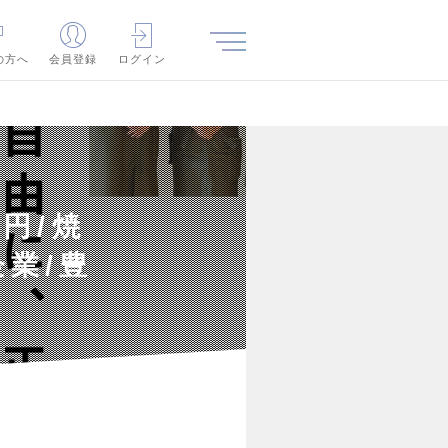
の方へ
会員登録
ログイン
円/焼
業/豊