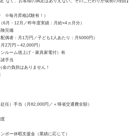
満足"なく、お客様の満足はありえない。そのこだわりが成長の理由】
時 ※毎月昇格試験有！）
（6月・12月／昨年度実績：月給×4ヵ月分）
保険完備
配偶者：月1万円／子ども1人あたり：月5000円）
月2万円～42,000円）
ワンルーム借上げ・家具家電付）有
う諸手当
お金の負担はありません！
額
赴任）手当（月82,000円／＋帰省交通費全額）
制度
インボー休暇支援金（業績に応じて）