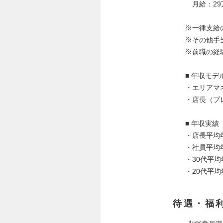
月給：29
※一律支給
※その他手
※前職の経
■ 年収モ
・エリアマネ
・店長（プレ
■ 年収実績（
・店長平均年
・社員平均年
・30代平均
・20代平均
待遇・福