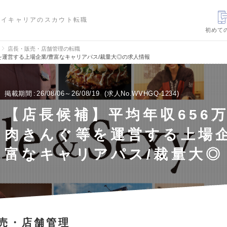
ハイキャリアのスカウト転職
初めて
店長・販売・店舗管理の転職
を運営する上場企業/豊富なキャリアパス/裁量大◎の求人情報
掲載期間
26/08/06～26/08/19
求人No.WVHGQ-1234
【店長候補】平均年収656万
肉きんぐ等を運営する上場企
富なキャリアパス/裁量大◎
売・店舗管理