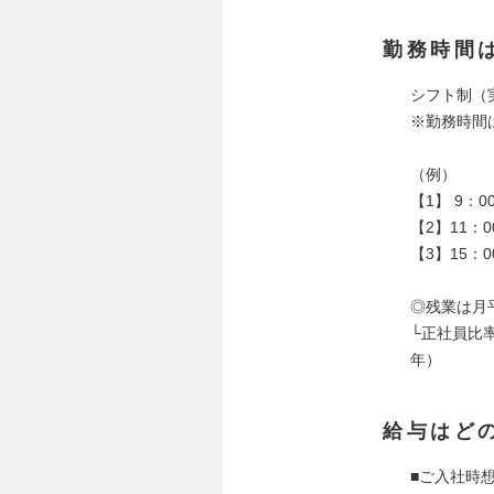
勤務時間
シフト制（
※勤務時間
（例）
【1】 9：0
【2】11：0
【3】15：0
◎残業は月平
└正社員比
年）
給与はど
■ご入社時想