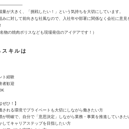
――――――
裁量が大きく、「挑戦したい！」という気持ちを大切にしています。
組みに対して前向きな社風なので、入社年や部署に関係なく会社に意見
！
ぐ名物の焼肉ポリスなども現場発信のアイデアです！）
るスキルは
ント経験
験者歓迎
OK
はぜひ！】
価される環境でプライベートも大切にしながら働きたい方
標が明確で、自分で「意思決定」しながら業務・事業を推進していきた
かしてキャリアステップを目指したい方