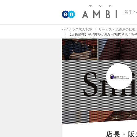
若手
ハイクラス求人TOP
サービス・流通系の転職
【店長候補】平均年収656万円/焼肉きんぐ等
店長・販