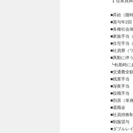
【"従業員
■昇給（随
■賞与年2回
■各種社会
■家族手当（
■住宅手当（
■社員寮（
■異動に伴
┗転勤時に
■交通費全
■残業手当
■深夜手当
■役職手当
■別居（単身
■退職金
■社員持株
■制服貸与
■ダブルレ