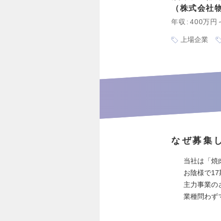
株式会社
年収
400万円
上場企業
なぜ募集
当社は「焼
お陰様で1
主力事業の
業種問わず