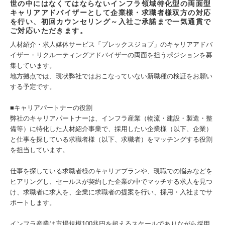
世の中にはなくてはならないインフラ領域特化型の両面型
キャリアアドバイザーとして企業様・求職者様双方の対応
を行い、初回カウンセリング～入社ご承諾まで一気通貫で
ご対応いただきます。
人材紹介・求人媒体サービス「プレックスジョブ」のキャリアアドバ
イザー・リクルーティングアドバイザーの両面を担うポジションを募
集しています。
地方拠点では、現状弊社ではおこなっていない新職種の検証をお願い
する予定です。
■キャリアパートナーの役割
弊社のキャリアパートナーは、インフラ産業（物流・建設・製造・整
備等）に特化した人材紹介事業で、採用したい企業様（以下、企業）
と仕事を探している求職者様（以下、求職者）をマッチングする役割
を担当しています。
仕事を探している求職者様のキャリアプランや、現職での悩みなどを
ヒアリングし、セールスが契約した企業の中でマッチする求人を見つ
け、求職者に求人を、企業に求職者の提案を行い、採用・入社までサ
ポートします。
インフラ産業は市場規模100兆円を超えるスケールでありながら採用