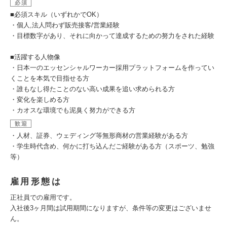
必須
■必須スキル（いずれかでOK）
・個人,法人問わず販売接客/営業経験
・目標数字があり、それに向かって達成するための努力をされた経験
■活躍する人物像
・日本一のエッセンシャルワーカー採用プラットフォームを作ってい
くことを本気で目指せる方
・誰もなし得たことのない高い成果を追い求められる方
・変化を楽しめる方
・カオスな環境でも泥臭く努力ができる方
歓迎
・人材、証券、ウェディング等無形商材の営業経験がある方
・学生時代含め、何かに打ち込んだご経験がある方（スポーツ、勉強
等）
雇用形態は
正社員での雇用です。
入社後3ヶ月間は試用期間になりますが、条件等の変更はございませ
ん。