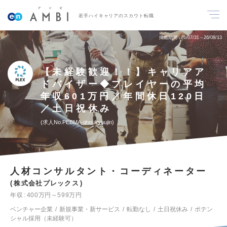
若手ハイキャリアのスカウト転職
掲載期間
26/07/31～26/08/13
【未経験歓迎！！】キャリアア
ドバイザー◆プレイヤーの平均
年収601万円／年間休日120日
／土日祝休み
求人No.PEBMA-tihoukyuujin
人材コンサルタント・コーディネーター
株式会社プレックス
年収
400万円～599万円
ベンチャー企業
新規事業・新サービス
転勤なし
土日祝休み
ポテン
シャル採用（未経験可）