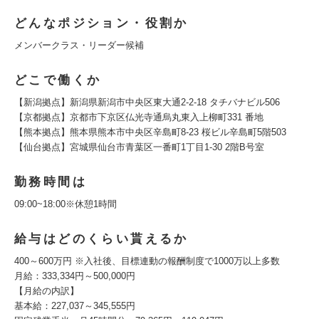
どんなポジション・役割か
メンバークラス・リーダー候補
どこで働くか
【新潟拠点】新潟県新潟市中央区東大通2-2-18 タチバナビル506
【京都拠点】京都市下京区仏光寺通烏丸東入上柳町331 番地
【熊本拠点】熊本県熊本市中央区辛島町8-23 桜ビル辛島町5階503
【仙台拠点】宮城県仙台市青葉区一番町1丁目1-30 2階B号室
勤務時間は
09:00~18:00※休憩1時間
給与はどのくらい貰えるか
400～600万円 ※入社後、目標連動の報酬制度で1000万以上多数
月給：333,334円～500,000円
【月給の内訳】
基本給：227,037～345,555円