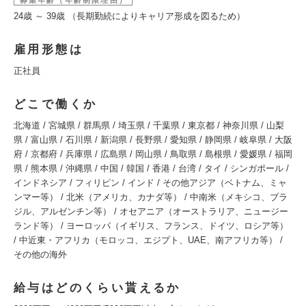
募集年齢（年齢制限理由）
24歳 ～ 39歳 （長期勤続によりキャリア形成を図るため）
雇用形態は
正社員
どこで働くか
北海道 / 宮城県 / 群馬県 / 埼玉県 / 千葉県 / 東京都 / 神奈川県 / 山梨
県 / 富山県 / 石川県 / 新潟県 / 長野県 / 愛知県 / 静岡県 / 岐阜県 / 大阪
府 / 京都府 / 兵庫県 / 広島県 / 岡山県 / 鳥取県 / 島根県 / 愛媛県 / 福岡
県 / 熊本県 / 沖縄県 / 中国 / 韓国 / 香港 / 台湾 / タイ / シンガポール /
インドネシア / フィリピン / インド / その他アジア（ベトナム、ミャ
ンマー等） / 北米（アメリカ、カナダ等） / 中南米（メキシコ、ブラ
ジル、アルゼンチン等） / オセアニア（オーストラリア、ニュージー
ランド等） / ヨーロッパ（イギリス、フランス、ドイツ、ロシア等）
/ 中近東・アフリカ（モロッコ、エジプト、UAE、南アフリカ等） /
その他の海外
給与はどのくらい貰えるか