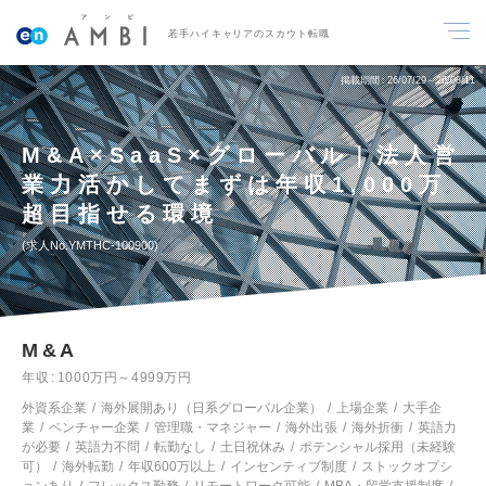
若手ハイキャリアのスカウト転職
掲載期間
26/07/29～26/08/11
M&A×SaaS×グローバル｜法人営
業力活かしてまずは年収1,000万
超目指せる環境
求人No.YMTHC-100900
M&A
年収
1000万円～4999万円
外資系企業
海外展開あり（日系グローバル企業）
上場企業
大手企
業
ベンチャー企業
管理職・マネジャー
海外出張
海外折衝
英語力
が必要
英語力不問
転勤なし
土日祝休み
ポテンシャル採用（未経験
可）
海外転勤
年収600万以上
インセンティブ制度
ストックオプシ