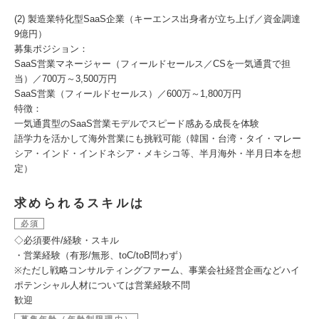
(2) 製造業特化型SaaS企業（キーエンス出身者が立ち上げ／資金調達
9億円）
募集ポジション：
SaaS営業マネージャー（フィールドセールス／CSを一気通貫で担
当）／700万～3,500万円
SaaS営業（フィールドセールス）／600万～1,800万円
特徴：
一気通貫型のSaaS営業モデルでスピード感ある成長を体験
語学力を活かして海外営業にも挑戦可能（韓国・台湾・タイ・マレー
シア・インド・インドネシア・メキシコ等、半月海外・半月日本を想
定）
求められるスキルは
必須
◇必須要件/経験・スキル
・営業経験（有形/無形、toC/toB問わず）
※ただし戦略コンサルティングファーム、事業会社経営企画などハイ
ポテンシャル人材については営業経験不問
歓迎