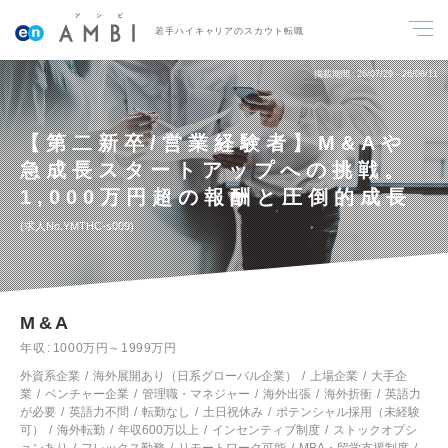
若手ハイキャリアのスカウト転職
掲載期間
26/07/29～26/08/11
【第二新卒/営業経験者】M&Aや
急成長スタートアップへの挑戦。
1,000万円超の報酬と圧倒的成長
求人No.YMTHC-s009
M&A
年収
1000万円～1999万円
外資系企業
海外展開あり（日系グローバル企業）
上場企業
大手企
業
ベンチャー企業
管理職・マネジャー
海外出張
海外折衝
英語力
が必要
英語力不問
転勤なし
土日祝休み
ポテンシャル採用（未経験
可）
海外転勤
年収600万以上
インセンティブ制度
ストックオプシ