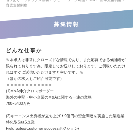
ョンあり
フレックス勤務
リモートワーク可能
MBA・留学支援制度
育児支援制度
募集情報
どんな仕事か
※本求人は非常にクローズドな情報であり、また応募できる候補者が
限られております為、限定してお送りしております。ご興味いただけ
ればすぐに返信いただけますと幸いです。※
（ほかの求人もご紹介可能です）
＝＝＝＝＝＝＝＝＝＝＝＝
(1)M&A仲介クロスボーダー
海外の中堅・中小企業のM&Aに関する一連の業務
700~5400万円
(2)キーエンス出身者が立ち上げ！9億円の資金調達を実施した製造業
特化型SaaS企業
Field Sales/Customer successポジション/