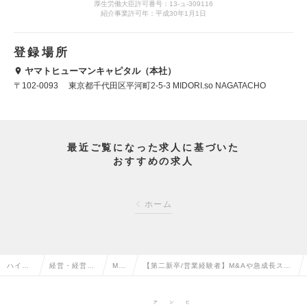
厚生労働大臣許可番号：13-ュ-309116
紹介事業許可年：平成30年1月1日
登録場所
ヤマトヒューマンキャピタル（本社）
〒102-0093 東京都千代田区平河町2-5-3 MIDORI.so NAGATACHO
最近ご覧になった求人に基づいた
おすすめの求人
ホーム
ハイク
経営・経営企
M&
【第二新卒/営業経験者】M&Aや急成長スタ
ラス求
画・事業企画
Aの
ートアップへの挑戦。1,000万円超の報酬と