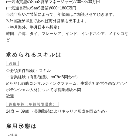
(一気通貫型のSaaS営業マネージャー)/700~3500万円
(一気通貫型のSaaS営業)/600~1800万円
※現年収やご希望によって、年収面はご相談させて頂きます。
※外国語が得意であれば海外営業も出来ます。
（半月海外、半月日本を想定）
韓国、台湾、タイ、マレーシア、インド、インドネシア、メキシコな
ど
求められるスキルは
必須
◇必須要件/経験・スキル
・営業経験（有形/無形、toC/toB問わず）
※ただし戦略コンサルティングファーム、事業会社経営企画などハイ
ポテンシャル人材については営業経験不問
歓迎
募集年齢（年齢制限理由）
24歳 ～ 39歳 （長期勤続によりキャリア形成を図るため）
雇用形態は
正社員