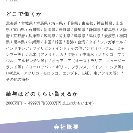
どこで働くか
北海道 / 宮城県 / 群馬県 / 埼玉県 / 千葉県 / 東京都 / 神奈川県 / 山梨
県 / 富山県 / 石川県 / 新潟県 / 長野県 / 愛知県 / 静岡県 / 岐阜県 / 大阪
府 / 京都府 / 兵庫県 / 広島県 / 岡山県 / 鳥取県 / 島根県 / 愛媛県 / 福岡
県 / 熊本県 / 沖縄県 / 中国 / 韓国 / 香港 / 台湾 / タイ / シンガポール /
インドネシア / フィリピン / インド / その他アジア（ベトナム、ミャ
ンマー等） / 北米（アメリカ、カナダ等） / 中南米（メキシコ、ブラ
ジル、アルゼンチン等） / オセアニア（オーストラリア、ニュージー
ランド等） / ヨーロッパ（イギリス、フランス、ドイツ、ロシア等）
/ 中近東・アフリカ（モロッコ、エジプト、UAE、南アフリカ等） /
その他の海外
給与はどのくらい貰えるか
2000万円 ～ 4999万円(5000万円以上の方もいます)
会社概要