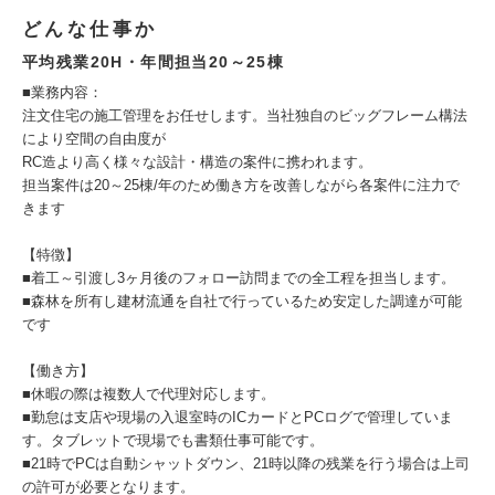
どんな仕事か
平均残業20H・年間担当20～25棟
■業務内容：
注文住宅の施工管理をお任せします。当社独自のビッグフレーム構法
により空間の自由度が
RC造より高く様々な設計・構造の案件に携われます。
担当案件は20～25棟/年のため働き方を改善しながら各案件に注力で
きます
【特徴】
■着工～引渡し3ヶ月後のフォロー訪問までの全工程を担当します。
■森林を所有し建材流通を自社で行っているため安定した調達が可能
です
【働き方】
■休暇の際は複数人で代理対応します。
■勤怠は支店や現場の入退室時のICカードとPCログで管理していま
す。タブレットで現場でも書類仕事可能です。
■21時でPCは自動シャットダウン、21時以降の残業を行う場合は上司
の許可が必要となります。