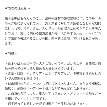
≪管理の仕組み≫
施工基準はもちろんのこと、清掃や建材の整理整頓についてのルール
等も詳細に決められており、施工業者に対しての勉強会なども定期的
に行われています。また、スケジュール管理のためのシステムを導入
しており、施工に関わる協力業者が毎日入力をするため、日々パソコ
ンで進捗を確認することが可能。効率的に管理していける魅力があり
ます。
≪特徴≫
・住まいは人生の中でも大きな買い物です。だからこそ、責任感と情
熱を持って仕事に取り組める人材を求めています。
・営業・設計・インテリア・エクステリアなど、各職種を含めた社内
外での協調性も重要です。
・自由設計のため、一つとして同じ家はありません。また扱う樹種は
幅広く、病院併用やアパート併用など特殊な案件もあります。
ご自身の希望により、集合住宅（フォレストメゾン）や店舗などを
手掛けていくことも可能です。
何年経っても新しい分野で挑戦ができる魅力があります。