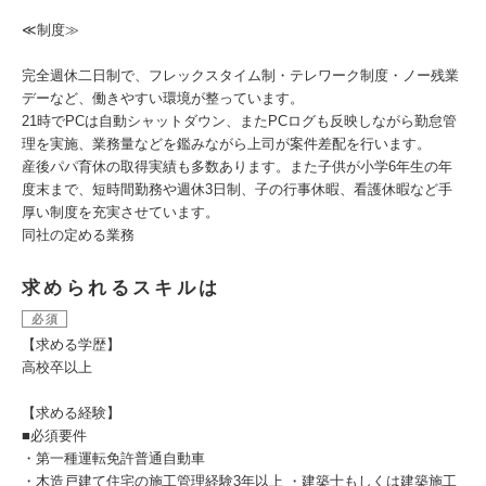
≪制度≫
完全週休二日制で、フレックスタイム制・テレワーク制度・ノー残業
デーなど、働きやすい環境が整っています。
21時でPCは自動シャットダウン、またPCログも反映しながら勤怠管
理を実施、業務量などを鑑みながら上司が案件差配を行います。
産後パパ育休の取得実績も多数あります。また子供が小学6年生の年
度末まで、短時間勤務や週休3日制、子の行事休暇、看護休暇など手
厚い制度を充実させています。
同社の定める業務
求められるスキルは
必須
【求める学歴】
高校卒以上
【求める経験】
■必須要件
・第一種運転免許普通自動車
・木造戸建て住宅の施工管理経験3年以上 ・建築士もしくは建築施工