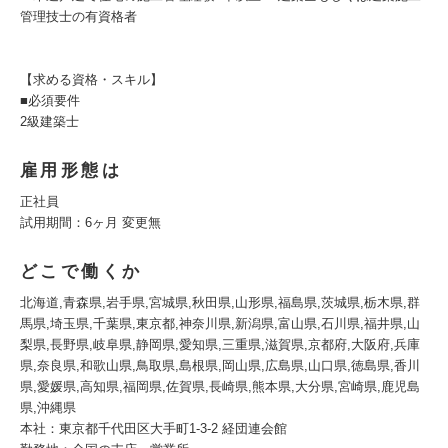
管理技士の有資格者
【求める資格・スキル】
■必須要件
2級建築士
雇用形態は
正社員
試用期間：6ヶ月 変更無
どこで働くか
北海道,青森県,岩手県,宮城県,秋田県,山形県,福島県,茨城県,栃木県,群
馬県,埼玉県,千葉県,東京都,神奈川県,新潟県,富山県,石川県,福井県,山
梨県,長野県,岐阜県,静岡県,愛知県,三重県,滋賀県,京都府,大阪府,兵庫
県,奈良県,和歌山県,鳥取県,島根県,岡山県,広島県,山口県,徳島県,香川
県,愛媛県,高知県,福岡県,佐賀県,長崎県,熊本県,大分県,宮崎県,鹿児島
県,沖縄県
本社：東京都千代田区大手町1-3-2 経団連会館