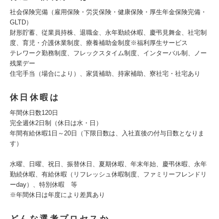
社会保険完備（雇用保険・労災保険・健康保険・厚生年金保険完備・
GLTD）
財形貯蓄、従業員持株、退職金、永年勤続休暇、慶弔見舞金、社宅制
度、育児・介護休業制度、療養補助金制度※福利厚生サービス
テレワーク勤務制度、フレックスタイム制度、インターバル制、ノー
残業デー
住宅手当（場合により）、家賃補助、持家補助、寮社宅・社宅あり
休日休暇は
年間休日数120日
完全週休2日制（休日は水・日）
年間有給休暇1日～20日（下限日数は、入社直後の付与日数となりま
す）
水曜、日曜、祝日、振替休日、夏期休暇、年末年始、慶弔休暇、永年
勤続休暇、有給休暇（リフレッシュ休暇制度、ファミリーフレンドリ
ーday）、特別休暇 等
※年間休日は年度により差異あり
どんな選考プロセスか