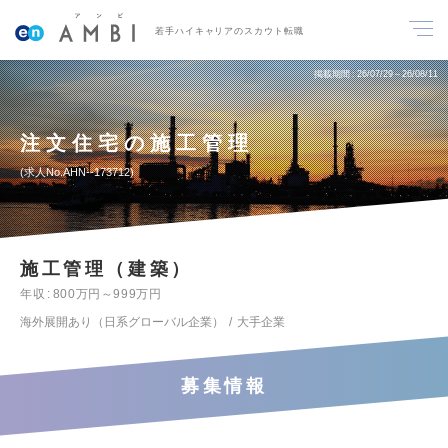
若手ハイキャリアのスカウト転職
掲載期間
26/07/29～26/08/11
注文住宅の施工管理
求人No.AHN--173712
施工管理（建築）
年収
800万円～999万円
海外展開あり（日系グローバル企業）
大手企業
募集情報