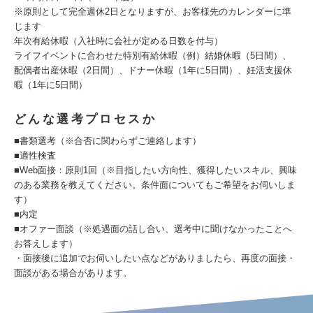
※原則として完全週休2日となりますが、お客様先のカレンダーに準
じます
年次有給休暇（入社時に会社が定める日数を付与）
ライフイベントに合わせた特別有給休暇（例）結婚休暇（5日間）、
配偶者出産休暇（2日間）、ドナー休暇（1年に5日間）、妊活支援休
暇（1年に5日間）
どんな選考プロセスか
■書類選考（※合否に関わらずご連絡します）
■適性検査
■Web面接：原則1回（※目指したい方向性、獲得したいスキル、興味
のある業務を教えてください。条件面についてもご希望をお伺いしま
す）
■内定
■オファー面談（※処遇面の話し合い、選考中に聞けなかったことへ
お答えします）
・面接後に追加でお伺いしたい点などがありましたら、再度の面接・
面談がある場合があります。