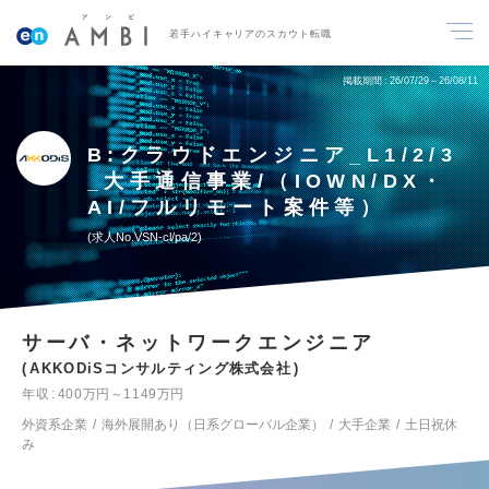
若手ハイキャリアのスカウト転職
掲載期間
26/07/29～26/08/11
B:クラウドエンジニア_L1/2/3
_大手通信事業/（IOWN/DX・
AI/フルリモート案件等）
求人No.VSN-cl/pa/2
サーバ・ネットワークエンジニア
AKKODiSコンサルティング株式会社
年収
400万円～1149万円
外資系企業
海外展開あり（日系グローバル企業）
大手企業
土日祝休
み