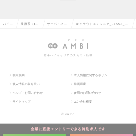
ハイク
技術系（I
サーバ・ネッ
B:クラウドエンジニア_L1/2/3_大
ラス求
T・Web・通
トワークエン
手通信事業/（IOWN/DX・AI/フル
人TOP
信系）の転
ジニアの転職
リモート案件等）の求人情報
職
若手ハイキャリアのスカウト転職
利用規約
求人情報に関するポリシー
個人情報の取り扱い
推奨環境
ヘルプ・お問い合わせ
参画のお問い合わせ
サイトマップ
エン会社概要
©
en Inc.
企業に直接エントリーできる特別求人です