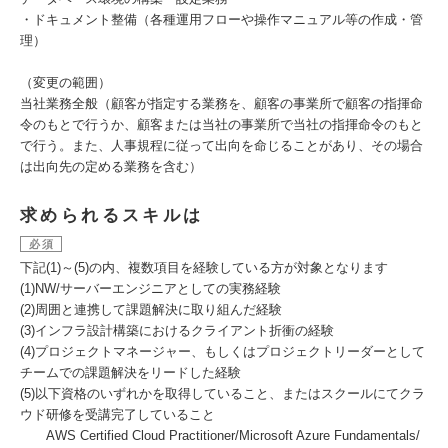
・ドキュメント整備（各種運用フローや操作マニュアル等の作成・管
理）
（変更の範囲）
当社業務全般（顧客が指定する業務を、顧客の事業所で顧客の指揮命
令のもとで行うか、顧客または当社の事業所で当社の指揮命令のもと
で行う。また、人事規程に従って出向を命じることがあり、その場合
は出向先の定める業務を含む）
求められるスキルは
必須
下記(1)～(5)の内、複数項目を経験している方が対象となります
(1)NW/サーバーエンジニアとしての実務経験
(2)周囲と連携して課題解決に取り組んだ経験
(3)インフラ設計構築におけるクライアント折衝の経験
(4)プロジェクトマネージャー、もしくはプロジェクトリーダーとして
チームでの課題解決をリードした経験
(5)以下資格のいずれかを取得していること、またはスクールにてクラ
ウド研修を受講完了していること
AWS Certified Cloud Practitioner/Microsoft Azure Fundamentals/