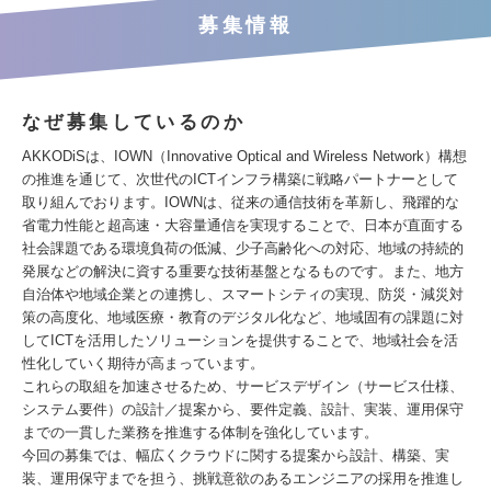
募集情報
なぜ募集しているのか
AKKODiSは、IOWN（Innovative Optical and Wireless Network）構想
の推進を通じて、次世代のICTインフラ構築に戦略パートナーとして
取り組んでおります。IOWNは、従来の通信技術を革新し、飛躍的な
省電力性能と超高速・大容量通信を実現することで、日本が直面する
社会課題である環境負荷の低減、少子高齢化への対応、地域の持続的
発展などの解決に資する重要な技術基盤となるものです。また、地方
自治体や地域企業との連携し、スマートシティの実現、防災・減災対
策の高度化、地域医療・教育のデジタル化など、地域固有の課題に対
してICTを活用したソリューションを提供することで、地域社会を活
性化していく期待が高まっています。
これらの取組を加速させるため、サービスデザイン（サービス仕様、
システム要件）の設計／提案から、要件定義、設計、実装、運用保守
までの一貫した業務を推進する体制を強化しています。
今回の募集では、幅広くクラウドに関する提案から設計、構築、実
装、運用保守までを担う、挑戦意欲のあるエンジニアの採用を推進し