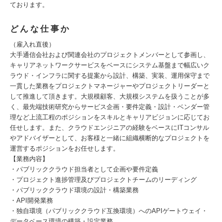
ております。
どんな仕事か
（雇入れ直後）
大手通信会社および関連会社のプロジェクトメンバーとして参画し、
キャリアネットワークサービスをベースにシステム基盤まで幅広いク
ラウド・インフラに関する提案から設計、構築、実装、運用保守まで
一貫した業務をプロジェクトマネージャーやプロジェクトリーダーと
して推進して頂きます。大規模顧客、大規模システムを扱うことが多
く、最先端技術研究からサービス企画・要件定義・設計・ベンダー管
理など上流工程のポジションをスキルとキャリアビジョンに応じてお
任せします。また、クラウドエンジニアの経験をベースにITコンサル
やアドバイザーとして、お客様と一緒に組織横断的なプロジェクトを
運営するポジションをお任せします。
【業務内容】
・パブリッククラウド担当者として企画や要件定義
・プロジェクト進捗管理及びプロジェクトチームのリーディング
・パブリッククラウド環境の設計・構築業務
・API開発業務
・独自環境（パブリッククラウド互換環境）へのAPIゲートウェイ・
データベース環境の構築・設定業務