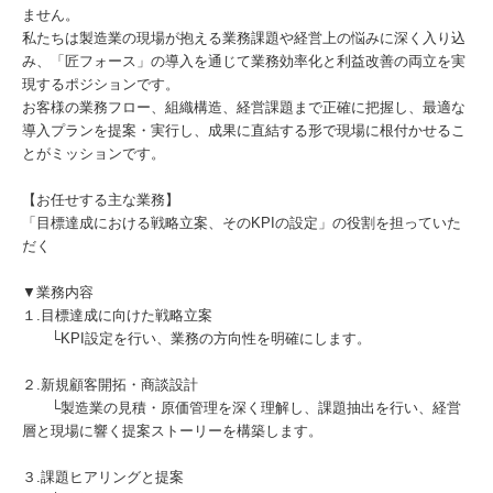
ません。
私たちは製造業の現場が抱える業務課題や経営上の悩みに深く入り込
み、「匠フォース」の導入を通じて業務効率化と利益改善の両立を実
現するポジションです。
お客様の業務フロー、組織構造、経営課題まで正確に把握し、最適な
導入プランを提案・実行し、成果に直結する形で現場に根付かせるこ
とがミッションです。
【お任せする主な業務】
「目標達成における戦略立案、そのKPIの設定」の役割を担っていた
だく
▼業務内容
１.目標達成に向けた戦略立案
└KPI設定を行い、業務の方向性を明確にします。
２.新規顧客開拓・商談設計
└製造業の見積・原価管理を深く理解し、課題抽出を行い、経営
層と現場に響く提案ストーリーを構築します。
３.課題ヒアリングと提案