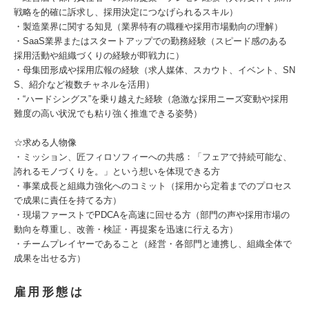
戦略を的確に訴求し、採用決定につなげられるスキル）
・製造業界に関する知見（業界特有の職種や採用市場動向の理解）
・SaaS業界またはスタートアップでの勤務経験（スピード感のある
採用活動や組織づくりの経験が即戦力に）
・母集団形成や採用広報の経験（求人媒体、スカウト、イベント、SN
S、紹介など複数チャネルを活用）
・“ハードシングス”を乗り越えた経験（急激な採用ニーズ変動や採用
難度の高い状況でも粘り強く推進できる姿勢）
☆求める人物像
・ミッション、匠フィロソフィーへの共感：「フェアで持続可能な、
誇れるモノづくりを。」という想いを体現できる方
・事業成長と組織力強化へのコミット（採用から定着までのプロセス
で成果に責任を持てる方）
・現場ファーストでPDCAを高速に回せる方（部門の声や採用市場の
動向を尊重し、改善・検証・再提案を迅速に行える方）
・チームプレイヤーであること（経営・各部門と連携し、組織全体で
成果を出せる方）
雇用形態は