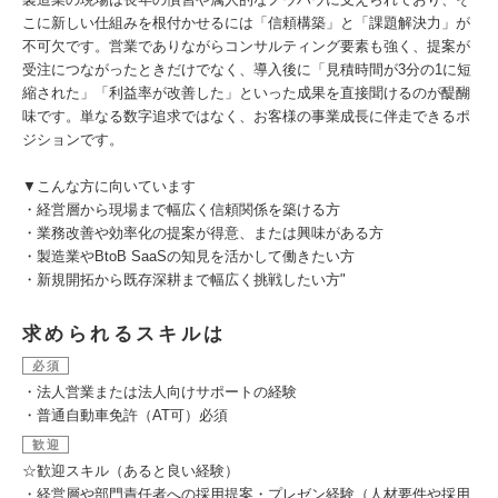
こに新しい仕組みを根付かせるには「信頼構築」と「課題解決力」が
不可欠です。営業でありながらコンサルティング要素も強く、提案が
受注につながったときだけでなく、導入後に「見積時間が3分の1に短
縮された」「利益率が改善した」といった成果を直接聞けるのが醍醐
味です。単なる数字追求ではなく、お客様の事業成長に伴走できるポ
ジションです。
▼こんな方に向いています
・経営層から現場まで幅広く信頼関係を築ける方
・業務改善や効率化の提案が得意、または興味がある方
・製造業やBtoB SaaSの知見を活かして働きたい方
・新規開拓から既存深耕まで幅広く挑戦したい方"
求められるスキルは
必須
・法人営業または法人向けサポートの経験
・普通自動車免許（AT可）必須
歓迎
☆歓迎スキル（あると良い経験）
・経営層や部門責任者への採用提案・プレゼン経験（人材要件や採用