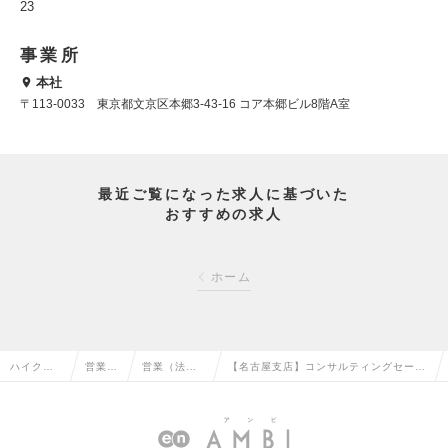
23
事業所
本社
〒113-0033 東京都文京区本郷3-43-16 コア本郷ビル8階A室
最近ご覧になった求人に基づいた
おすすめの求人
ホーム
ハイクラ
営業系
営業（法人
【名古屋支店】コンサルティングセール
ス求人TO
の転職
向け）の転
ス（マネージャー候補）の求人情報
P
職