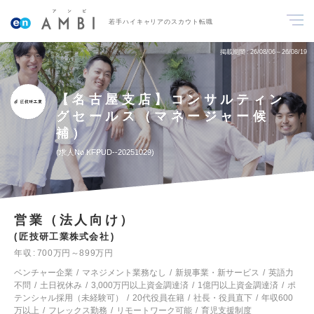
若手ハイキャリアのスカウト転職
掲載期間
26/08/06～26/08/19
【名古屋支店】コンサルティン
グセールス（マネージャー候
補）
求人No.KFPUD--20251029
営業（法人向け）
匠技研工業株式会社
年収
700万円～899万円
ベンチャー企業
マネジメント業務なし
新規事業・新サービス
英語力
不問
土日祝休み
3,000万円以上資金調達済
1億円以上資金調達済
ポ
テンシャル採用（未経験可）
20代役員在籍
社長・役員直下
年収600
万以上
フレックス勤務
リモートワーク可能
育児支援制度