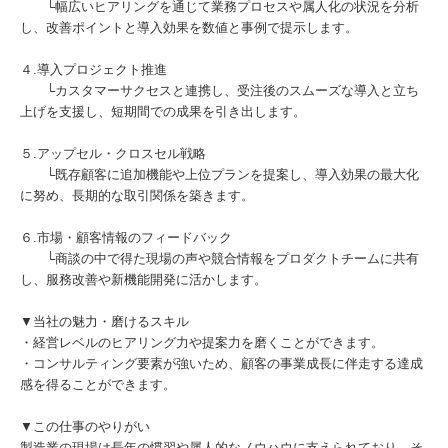
└幅広いヒアリングを通じて業務プロセスや属人化の状況を分析
し、改善ポイントと導入効果を数値と事例で提示します。
４.導入プロジェクト推進
└カスタマーサクセスと連携し、受注後のスムーズな導入と立ち
上げを支援し、短期間での成果を引き出します。
５.アップセル・クロスセル戦略
└既存顧客に追加機能や上位プランを提案し、導入効果の最大化
に努め、長期的な取引関係を築きます。
６.市場・顧客情報のフィードバック
└商談の中で得た現場の声や競合情報をプロダクトチームに共有
し、服務改善や新機能開発に活かします。
▼当社の魅力・磨けるスキル
・経営レベルのヒアリング力や提案力を磨くことができます。
・コンサルティング要素が強いため、顧客の事業成長に伴走する達成
感を得ることができます。
▼この仕事のやりがい
製造業の現場は長年の慣習や属人的なノウハウに支えられており、そ