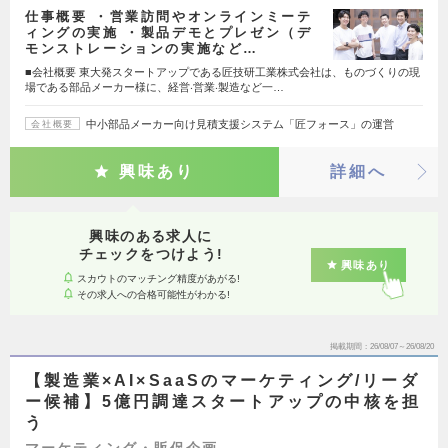
仕事概要 ・営業訪問やオンラインミーテ
ィングの実施 ・製品デモとプレゼン（デ
モンストレーションの実施など…
■会社概要 東⼤発スタートアップである匠技研⼯業株式会社は、ものづくりの現
場である部品メーカー様に、経営‧営業‧製造など⼀…
中小部品メーカー向け見積支援システム「匠フォース」の運営
会社概要
興味あり
詳細へ
興味のある求人に
チェックをつけよう!
興味あり
スカウトのマッチング精度があがる!
その求人への合格可能性がわかる!
掲載期間
26/08/07～26/08/20
【製造業×AI×SaaSのマーケティング/リーダ
ー候補】5億円調達スタートアップの中核を担
う
マーケティング・販促企画