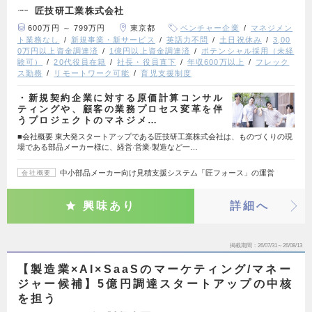
匠技研工業株式会社
600万円 ～ 799万円
東京都
ベンチャー企業
マネジメン
ト業務なし
新規事業・新サービス
英語力不問
土日祝休み
3,00
0万円以上資金調達済
1億円以上資金調達済
ポテンシャル採用（未経
験可）
20代役員在籍
社長・役員直下
年収600万以上
フレック
ス勤務
リモートワーク可能
育児支援制度
・新規契約企業に対する原価計算コンサル
ティングや、顧客の業務プロセス変革を伴
うプロジェクトのマネジメ…
■会社概要 東⼤発スタートアップである匠技研⼯業株式会社は、ものづくりの現
場である部品メーカー様に、経営‧営業‧製造など⼀…
中小部品メーカー向け見積支援システム「匠フォース」の運営
会社概要
興味あり
詳細へ
掲載期間
26/07/31～26/08/13
【製造業×AI×SaaSのマーケティング/マネー
ジャー候補】5億円調達スタートアップの中核
を担う