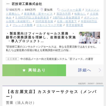
匠技研工業株式会社
500万円 ～ 699万円
愛知県
ベンチャー企業
マネジメン
ト業務なし
新規事業・新サービス
英語力不問
転勤なし
土日祝
休み
3,000万円以上資金調達済
1億円以上資金調達済
ポテンシャ
ル採用（未経験可）
20代役員在籍
社長・役員直下
年収600万以
上
フレックス勤務
リモートワーク可能
育児支援制度
・製造業向けフィールドセールス業務 ・
顧客の業務課題を理解し、改善提案を実施
・導入プロジェクト…
"匠技研工業のコンサルティングセールスは、単なる営業活動ではありません。
私たちは製造業の現場が抱える業務課題や経営上の悩…
中小部品メーカー向け見積支援システム「匠フォース」の運営
会社概要
興味あり
詳細へ
掲載期間
26/08/07～26/08/20
【名古屋支店】カスタマーサクセス（メンバ
ー）
営業（法人向け）