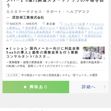
ンバー】5億円調達スタートアップの中核を担
う
カスタマーサクセス・サポート・ヘルプデスク
匠技研工業株式会社
500万円 ～ 699万円
東京都
ベンチャー企業
マネジメン
ト業務なし
新規事業・新サービス
英語力不問
転勤なし
土日祝
休み
3,000万円以上資金調達済
1億円以上資金調達済
ポテンシャ
ル採用（未経験可）
20代役員在籍
社長・役員直下
年収600万以
上
フレックス勤務
リモートワーク可能
育児支援制度
■ミッション 国内メーカー向けに利益改善
SaaSの導入と顧客の業務改革を行う業務
コンサルタント/カスタ…
＜業務概要＞ 顧客の業務改善・オンボーディングを起点に、顧客の利益体質へ
の転換への伴走、顧客インサイトのプロダクトへのフィ…
中小部品メーカー向け見積支援システム「匠フォース」の運営
会社概要
興味あり
詳細へ