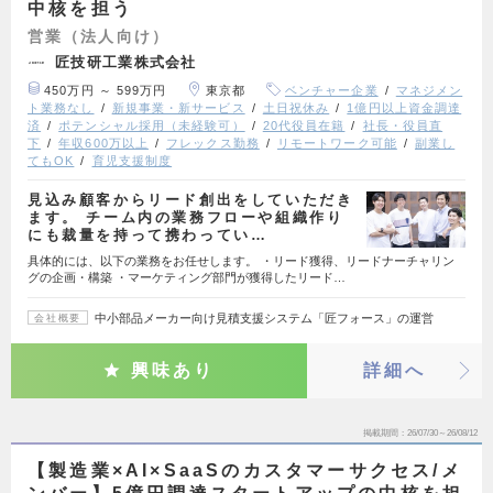
中核を担う
営業（法人向け）
匠技研工業株式会社
450万円 ～ 599万円
東京都
ベンチャー企業
マネジメン
ト業務なし
新規事業・新サービス
土日祝休み
1億円以上資金調達
済
ポテンシャル採用（未経験可）
20代役員在籍
社長・役員直
下
年収600万以上
フレックス勤務
リモートワーク可能
副業し
てもOK
育児支援制度
見込み顧客からリード創出をしていただき
ます。 チーム内の業務フローや組織作り
にも裁量を持って携わってい…
具体的には、以下の業務をお任せします。 ・リード獲得、リードナーチャリン
グの企画・構築 ・マーケティング部門が獲得したリード…
中小部品メーカー向け見積支援システム「匠フォース」の運営
会社概要
興味あり
詳細へ
掲載期間
26/07/30～26/08/12
【製造業×AI×SaaSのカスタマーサクセス/メ