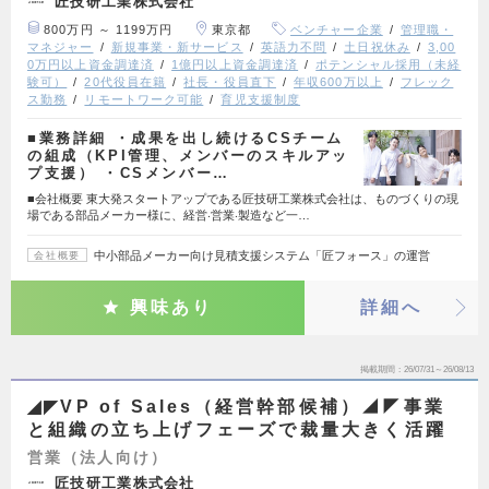
匠技研工業株式会社
800万円 ～ 1199万円
東京都
ベンチャー企業
管理職・
マネジャー
新規事業・新サービス
英語力不問
土日祝休み
3,00
0万円以上資金調達済
1億円以上資金調達済
ポテンシャル採用（未経
験可）
20代役員在籍
社長・役員直下
年収600万以上
フレック
ス勤務
リモートワーク可能
育児支援制度
■業務詳細 ・成果を出し続けるCSチーム
の組成（KPI管理、メンバーのスキルアッ
プ支援） ・CSメンバー…
■会社概要 東⼤発スタートアップである匠技研⼯業株式会社は、ものづくりの現
場である部品メーカー様に、経営‧営業‧製造など⼀…
中小部品メーカー向け見積支援システム「匠フォース」の運営
会社概要
興味あり
詳細へ
掲載期間
26/07/31～26/08/13
◢◤VP of Sales（経営幹部候補）◢◤事業
と組織の立ち上げフェーズで裁量大きく活躍
営業（法人向け）
匠技研工業株式会社