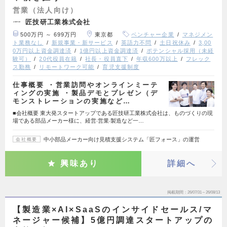
営業（法人向け）
匠技研工業株式会社
500万円 ～ 699万円
東京都
ベンチャー企業
マネジメン
ト業務なし
新規事業・新サービス
英語力不問
土日祝休み
3,00
0万円以上資金調達済
1億円以上資金調達済
ポテンシャル採用（未経
験可）
20代役員在籍
社長・役員直下
年収600万以上
フレック
ス勤務
リモートワーク可能
育児支援制度
仕事概要 ・営業訪問やオンラインミーテ
ィングの実施 ・製品デモとプレゼン（デ
モンストレーションの実施など…
■会社概要 東⼤発スタートアップである匠技研⼯業株式会社は、ものづくりの現
場である部品メーカー様に、経営‧営業‧製造など⼀…
中小部品メーカー向け見積支援システム「匠フォース」の運営
会社概要
興味あり
詳細へ
掲載期間
26/07/31～26/08/13
【製造業×AI×SaaSのインサイドセールス/マ
ネージャー候補】5億円調達スタートアップの