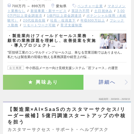
700万円 ～ 899万円
愛知県
ベンチャー企業
マネジメン
ト業務なし
新規事業・新サービス
英語力不問
土日祝休み
3,00
0万円以上資金調達済
1億円以上資金調達済
ポテンシャル採用（未経
験可）
20代役員在籍
社長・役員直下
年収600万以上
フレック
ス勤務
リモートワーク可能
育児支援制度
・製造業向けフィールドセールス業務 ・
顧客の業務課題を理解し、改善提案を実施
・導入プロジェクト…
"匠技研工業のコンサルティングセールスは、単なる営業活動ではありません。
私たちは製造業の現場が抱える業務課題や経営上の悩…
中小部品メーカー向け見積支援システム「匠フォース」の運営
会社概要
興味あり
詳細へ
掲載期間
26/08/06～26/08/19
【製造業×AI×SaaSのカスタマーサクセス/リ
ーダー候補】5億円調達スタートアップの中核
を担う
カスタマーサクセス・サポート・ヘルプデスク