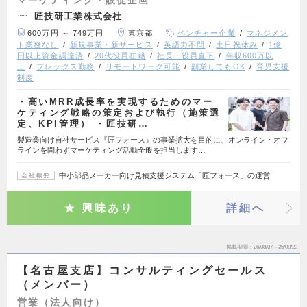
匠技研工業株式会社
600万円 ～ 749万円
東京都
ベンチャー企業
マネジメン
ト業務なし
新規事業・新サービス
英語力不問
土日祝休み
1億
円以上資金調達済
20代役員在籍
社長・役員直下
年収600万以
上
フレックス勤務
リモートワーク可能
副業してもOK
育児支援
制度
・高いMRR成長率を実現するためのマー
ケティング戦略の策定および執行（施策選
定、KPI管理） ・匠技研…
製造業向け自社サービス『匠フォース』の事業拡大を目的に、オンライン・オフ
ラインを問わずマーケティング活動全般を担当します…
中小部品メーカー向け見積支援システム「匠フォース」の運営
会社概要
興味あり
詳細へ
掲載期間
26/08/07～26/08/20
【名古屋支店】コンサルティングセールス
（メンバー）
営業（法人向け）