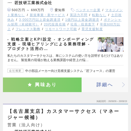
匠技研工業株式会社
500万円 ～ 699万円
愛知県
ベンチャー企業
マネジメン
ト業務なし
新規事業・新サービス
英語力不問
転勤なし
土日祝
休み
3,000万円以上資金調達済
1億円以上資金調達済
ポテンシャ
ル採用（未経験可）
20代役員在籍
社長・役員直下
年収600万以
上
フレックス勤務
リモートワーク可能
育児支援制度
- 戦略立案とKPI設定 - オンボーディング
支援 - 現場ヒアリングによる業務理解 -
プロダクト活用の…
私たちのカスタマーサクセスは、単にシステムの使い方を説明するだけではあり
ません。 製造業の現場が抱える業務課題や経営上の悩…
中小部品メーカー向け見積支援システム「匠フォース」の運営
会社概要
興味あり
詳細へ
掲載期間
26/08/06～26/08/19
【名古屋支店】カスタマーサクセス（マネー
ジャー候補）
営業（法人向け）