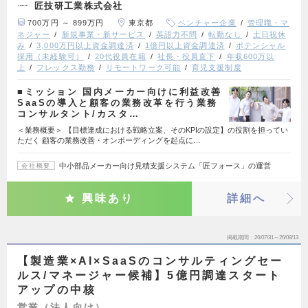
匠技研工業株式会社
700万円 ～ 899万円
東京都
ベンチャー企業
管理職・マ
ネジャー
新規事業・新サービス
英語力不問
転勤なし
土日祝休
み
3,000万円以上資金調達済
1億円以上資金調達済
ポテンシャル
採用（未経験可）
20代役員在籍
社長・役員直下
年収600万以
上
フレックス勤務
リモートワーク可能
育児支援制度
■ミッション 国内メーカー向けに利益改善
SaaSの導入と顧客の業務改革を行う業務
コンサルタント/カスタ…
＜業務概要＞ 【目標達成における戦略立案、そのKPIの設定】の役割を担ってい
ただく 顧客の業務改善・オンボーディングを起点に…
中小部品メーカー向け見積支援システム「匠フォース」の運営
会社概要
興味あり
詳細へ
掲載期間
26/07/31～26/08/13
【製造業×AI×SaaSのコンサルティングセー
ルス/マネージャー候補】5億円調達スタート
アップの中核
営業（法人向け）