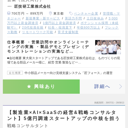
匠技研工業株式会社
700万円 ～ 899万円
東京都
ベンチャー企業
管理職・マ
ネジャー
新規事業・新サービス
英語力不問
土日祝休み
3,000
万円以上資金調達済
1億円以上資金調達済
ポテンシャル採用（未経
験可）
20代役員在籍
社長・役員直下
年収600万以上
フレック
ス勤務
リモートワーク可能
育児支援制度
仕事概要 ・営業訪問やオンラインミーテ
ィングの実施 ・製品デモとプレゼン（デ
モンストレーションの実施など…
■会社概要 東⼤発スタートアップである匠技研⼯業株式会社は、ものづくりの現
場である部品メーカー様に、経営‧営業‧製造など⼀…
中小部品メーカー向け見積支援システム「匠フォース」の運営
会社概要
興味あり
詳細へ
掲載期間
26/07/31～26/08/13
【製造業×AI×SaaSの経営&戦略コンサルタ
ント】5億円調達スタートアップの中核を担う
戦略コンサルタント