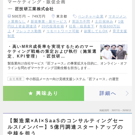
マーケティング・販促企画
匠技研工業株式会社
500万円 ～ 749万円
東京都
ベンチャー企業
マネジメン
ト業務なし
新規事業・新サービス
英語力不問
土日祝休み
1億
円以上資金調達済
20代役員在籍
社長・役員直下
年収600万以
上
フレックス勤務
リモートワーク可能
副業してもOK
育児支援
制度
・高いMRR成長率を実現するためのマー
ケティング戦略の策定および執行（施策選
定、KPI管理） ・匠技研…
製造業向け自社サービス『匠フォース』の事業拡大を目的に、オンライン・オフ
ラインを問わずマーケティング活動全般を担当します…
中小部品メーカー向け見積支援システム「匠フォース」の運営
会社概要
興味あり
詳細へ
掲載期間
26/07/31～26/08/13
【製造業×AI×SaaSのコンサルティングセー
ルス/メンバー】5億円調達スタートアップの
中核を担う