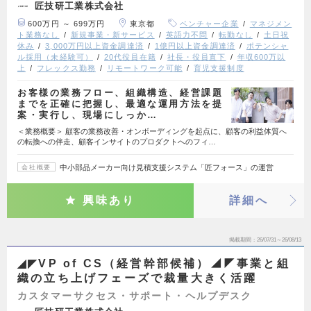
匠技研工業株式会社
600万円 ～ 699万円
東京都
ベンチャー企業
マネジメン
ト業務なし
新規事業・新サービス
英語力不問
転勤なし
土日祝
休み
3,000万円以上資金調達済
1億円以上資金調達済
ポテンシャ
ル採用（未経験可）
20代役員在籍
社長・役員直下
年収600万以
上
フレックス勤務
リモートワーク可能
育児支援制度
お客様の業務フロー、組織構造、経営課題
までを正確に把握し、最適な運用方法を提
案・実行し、現場にしっか…
＜業務概要＞ 顧客の業務改善・オンボーディングを起点に、顧客の利益体質へ
の転換への伴走、顧客インサイトのプロダクトへのフィ…
中小部品メーカー向け見積支援システム「匠フォース」の運営
会社概要
興味あり
詳細へ
掲載期間
26/07/31～26/08/13
◢◤VP of CS（経営幹部候補）◢◤事業と組
織の立ち上げフェーズで裁量大きく活躍
カスタマーサクセス・サポート・ヘルプデスク