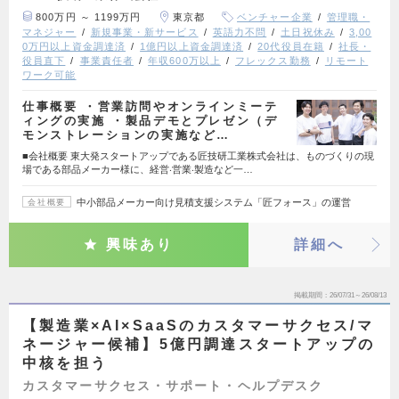
800万円 ～ 1199万円
東京都
ベンチャー企業
管理職・
マネジャー
新規事業・新サービス
英語力不問
土日祝休み
3,00
0万円以上資金調達済
1億円以上資金調達済
20代役員在籍
社長・
役員直下
事業責任者
年収600万以上
フレックス勤務
リモート
ワーク可能
仕事概要 ・営業訪問やオンラインミーテ
ィングの実施 ・製品デモとプレゼン（デ
モンストレーションの実施など…
■会社概要 東⼤発スタートアップである匠技研⼯業株式会社は、ものづくりの現
場である部品メーカー様に、経営‧営業‧製造など⼀…
中小部品メーカー向け見積支援システム「匠フォース」の運営
会社概要
興味あり
詳細へ
掲載期間
26/07/31～26/08/13
【製造業×AI×SaaSのカスタマーサクセス/マ
ネージャー候補】5億円調達スタートアップの
中核を担う
カスタマーサクセス・サポート・ヘルプデスク