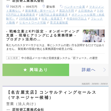
匠技研工業株式会社
700万円 ～ 899万円
愛知県
ベンチャー企業
マネジメン
ト業務なし
新規事業・新サービス
英語力不問
土日祝休み
3,00
0万円以上資金調達済
1億円以上資金調達済
ポテンシャル採用（未経
験可）
20代役員在籍
社長・役員直下
年収600万以上
フレック
ス勤務
リモートワーク可能
育児支援制度
- 戦略立案とKPI設定 - オンボーディング
支援 - 現場ヒアリングによる業務理解 -
プロダクト活用の…
私たちのカスタマーサクセスは、単にシステムの使い方を説明するだけではあり
ません。 製造業の現場が抱える業務課題や経営上の悩…
中小部品メーカー向け見積支援システム「匠フォース」の運営
会社概要
興味あり
詳細へ
掲載期間
26/08/06～26/08/19
【名古屋支店】コンサルティングセールス
（マネージャー候補）
営業（法人向け）
匠技研工業株式会社