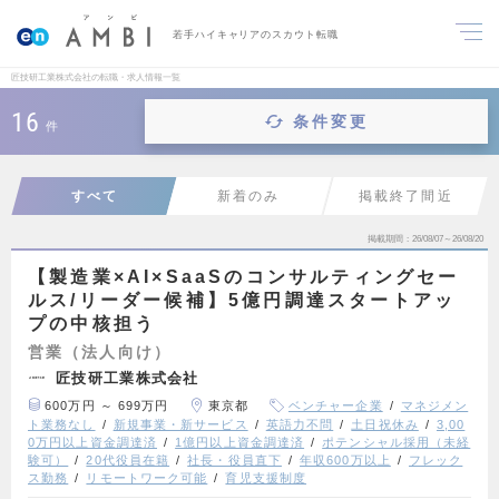
若手ハイキャリアのスカウト転職
匠技研工業株式会社の転職・求人情報一覧
16
条件変更
件
すべて
新着のみ
掲載終了間近
掲載期間
26/08/07～26/08/20
【製造業×AI×SaaSのコンサルティングセー
ルス/リーダー候補】5億円調達スタートアッ
プの中核担う
営業（法人向け）
匠技研工業株式会社
600万円 ～ 699万円
東京都
ベンチャー企業
マネジメン
ト業務なし
新規事業・新サービス
英語力不問
土日祝休み
3,00
0万円以上資金調達済
1億円以上資金調達済
ポテンシャル採用（未経
験可）
20代役員在籍
社長・役員直下
年収600万以上
フレック
ス勤務
リモートワーク可能
育児支援制度