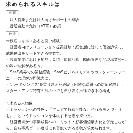
求められるスキルは
必須
・法人営業または法人向けサポートの経験
・普通自動車免許（AT可）必須
歓迎
☆歓迎スキル（あると良い経験）
・経営者向けソリューション提案経験：経営層に対して価値訴求し、
成果創出をリードできる提案力。
・製造業界における知見：見積、原価計算、図面管理など現場業務へ
の深い理解がある方。
・SaaS業界での業務経験：SaaSビジネスモデルやカスタマージャー
ニーへの理解が即戦力に。
・“ハードシングス”を乗り越えた経験（困難な課題への対応経験）：
スタートアップ特有の波の中でも粘り強く推進できる心構え。
☆求める人物像
・ミッションへの共感：「フェアで持続可能な、誇れるモノづくり
を。」というミッションを体現する意志を持つ方。
・経営視点かつ事業成長へのコミット：顧客価値最大化と併走しなが
ら、自ら事業ゴール達成にも貢献できる姿勢が求められます。