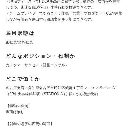
・現場ファーストでPDCAを高速に回す姿勢：顧客の一次情報を尊重
しつつ、迅速な仮説検証と改善行動を推進できる方。
・チームプレイヤーであること：開発・営業・プロダクト・CSが連携
しながら価値を創出する組織文化を大切にできる方。
雇用形態は
正社員/契約社員
どんなポジション・役割か
カスタマーサクセス（経営コンサル）
どこで働くか
名古屋支店：愛知県名古屋市昭和区鶴舞１丁目２－３２ Station Ai
（JR中央本線鶴舞駅（STATION Ai前 駅）から徒歩6分）
【転勤の有無】
当面は無し
【就業の場所の変更の範囲】