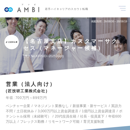
若手ハイキャリアのスカウト転職
掲載期間
26/08/06～26/08/19
【名古屋支店】カスタマーサク
セス（マネージャー候補）
求人No.KFPUD--20251029
営業（法人向け）
匠技研工業株式会社
年収
700万円～899万円
ベンチャー企業
マネジメント業務なし
新規事業・新サービス
英語力
不問
土日祝休み
3,000万円以上資金調達済
1億円以上資金調達済
ポ
テンシャル採用（未経験可）
20代役員在籍
社長・役員直下
年収600
万以上
フレックス勤務
リモートワーク可能
育児支援制度