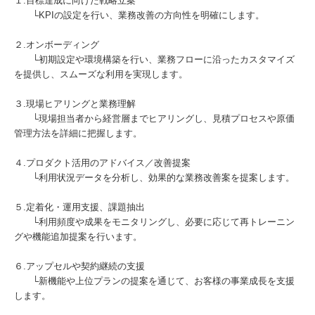
１.目標達成に向けた戦略立案
└KPIの設定を行い、業務改善の方向性を明確にします。
２.オンボーディング
└初期設定や環境構築を行い、業務フローに沿ったカスタマイズ
を提供し、スムーズな利用を実現します。
３.現場ヒアリングと業務理解
└現場担当者から経営層までヒアリングし、見積プロセスや原価
管理方法を詳細に把握します。
４.プロダクト活用のアドバイス／改善提案
└利用状況データを分析し、効果的な業務改善案を提案します。
５.定着化・運用支援、課題抽出
└利用頻度や成果をモニタリングし、必要に応じて再トレーニン
グや機能追加提案を行います。
６.アップセルや契約継続の支援
└新機能や上位プランの提案を通じて、お客様の事業成長を支援
します。