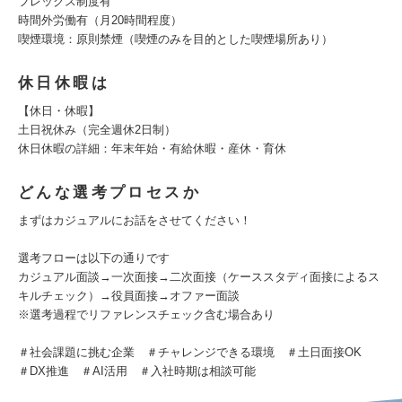
フレックス制度有
時間外労働有（月20時間程度）
喫煙環境：原則禁煙（喫煙のみを目的とした喫煙場所あり）
休日休暇は
【休日・休暇】
土日祝休み（完全週休2日制）
休日休暇の詳細：年末年始・有給休暇・産休・育休
どんな選考プロセスか
まずはカジュアルにお話をさせてください！
選考フローは以下の通りです
カジュアル面談→一次面接→二次面接（ケーススタディ面接によるス
キルチェック）→役員面接→オファー面談
※選考過程でリファレンスチェック含む場合あり
＃社会課題に挑む企業 ＃チャレンジできる環境 ＃土日面接OK
＃DX推進 ＃AI活用 ＃入社時期は相談可能