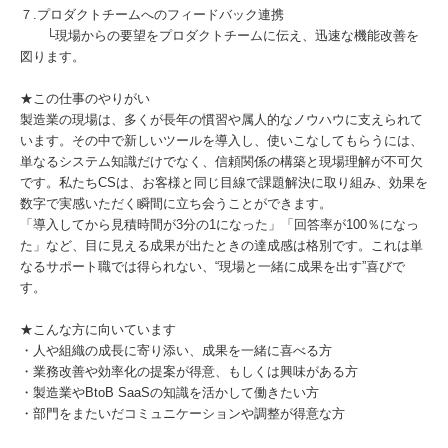
７.プロダクトチームへのフィードバック連携
└現場からの要望をプロダクトチームに伝え、迅速な機能改善を
図ります。
★この仕事のやりがい
製造業の現場は、多くが長年の慣習や属人的なノウハウに支えられて
います。その中で新しいツールを導入し、使いこなしてもらうには、
単なるシステム知識だけでなく、信頼関係の構築と現場理解が不可欠
です。私たちCSは、お客様と同じ目線で課題解決に取り組み、効果を
数字で実感いただく瞬間に立ち会うことができます。
「導入してから見積時間が3分の1になった」「回答率が100％になっ
た」など、目に見える成果が出たときの達成感は格別です。これは単
なるサポート職では得られない、“現場と一緒に成果を出す”喜びで
す。
★こんな方に向いています
・人や組織の成長に寄り添い、成果を一緒に喜べる方
・業務改善や効率化の提案が得意、もしくは興味がある方
・製造業やBtoB SaaSの知識を活かして働きたい方
・部門をまたいだコミュニケーションや調整が得意な方