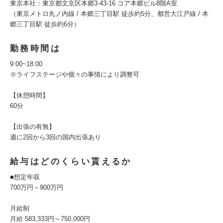
東京本社：東京都文京区本郷3-43-16 コア本郷ビル8階A室
（東京メトロ丸ノ内線 / 本郷三丁目駅 徒歩約5分、都営大江戸線 / 本
郷三丁目駅 徒歩約6分）
勤務時間は
9:00~18:00
※ライフステージや個々の事情により調整可
【休憩時間】
60分
【出張の有無】
週に2回から3回の国内出張あり
給与はどのくらい貰えるか
■想定年収
700万円～900万円
月給制
月給 583,333円～750,000円