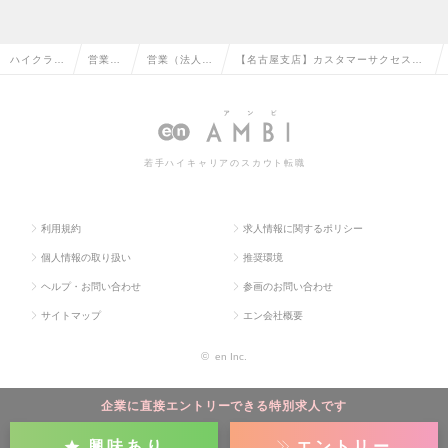
ハイクラス
営業系
営業（法人向
【名古屋支店】カスタマーサクセス
求人TOP
の転職
け）の転職
（マネージャー候補）の求人情報
若手ハイキャリアのスカウト転職
利用規約
求人情報に関するポリシー
個人情報の取り扱い
推奨環境
ヘルプ・お問い合わせ
参画のお問い合わせ
サイトマップ
エン会社概要
©
en Inc.
企業に直接エントリーできる特別求人です
興味あり
エントリー