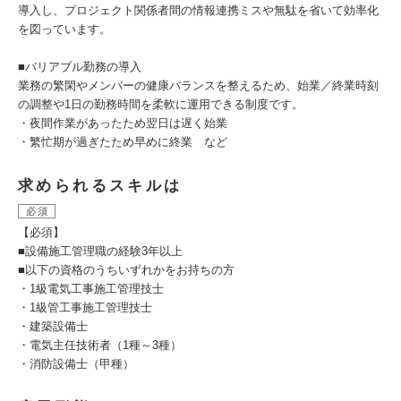
導入し、プロジェクト関係者間の情報連携ミスや無駄を省いて効率化
を図っています。
■バリアブル勤務の導入
業務の繁閑やメンバーの健康バランスを整えるため、始業／終業時刻
の調整や1日の勤務時間を柔軟に運用できる制度です。
・夜間作業があったため翌日は遅く始業
・繁忙期が過ぎたため早めに終業 など
求められるスキルは
必須
【必須】
■設備施工管理職の経験3年以上
■以下の資格のうちいずれかをお持ちの方
・1級電気工事施工管理技士
・1級管工事施工管理技士
・建築設備士
・電気主任技術者（1種～3種）
・消防設備士（甲種）