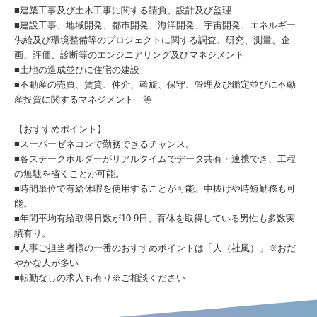
■建築工事及び土木工事に関する請負、設計及び監理
■建設工事、地域開発、都市開発、海洋開発、宇宙開発、エネルギー
供給及び環境整備等のプロジェクトに関する調査、研究、測量、企
画、評価、診断等のエンジニアリング及びマネジメント
■土地の造成並びに住宅の建設
■不動産の売買、賃貸、仲介、斡旋、保守、管理及び鑑定並びに不動
産投資に関するマネジメント 等
【おすすめポイント】
■スーパーゼネコンで勤務できるチャンス。
■各ステークホルダーがリアルタイムでデータ共有・連携でき、工程
の無駄を省くことが可能。
■時間単位で有給休暇を使用することが可能。中抜けや時短勤務も可
能。
■年間平均有給取得日数が10.9日、育休を取得している男性も多数実
績有り。
■人事ご担当者様の一番のおすすめポイントは「人（社風）」※おだ
やかな人が多い
■転勤なしの求人も有り※ご相談ください