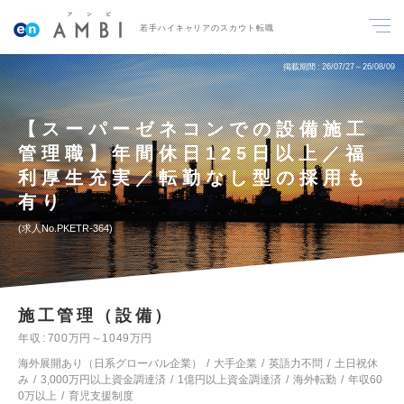
若手ハイキャリアのスカウト転職
掲載期間
26/07/27～26/08/09
【スーパーゼネコンでの設備施工
管理職】年間休日125日以上／福
利厚生充実／転勤なし型の採用も
有り
求人No.PKETR-364
施工管理（設備）
年収
700万円～1049万円
海外展開あり（日系グローバル企業）
大手企業
英語力不問
土日祝休
み
3,000万円以上資金調達済
1億円以上資金調達済
海外転勤
年収60
0万以上
育児支援制度