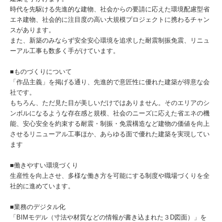
時代を先駆ける先進的な建物、社会からの要請に応えた環境配慮型省
エネ建物、社会的に注目度の高い大規模プロジェクトに携わるチャン
スがあります。
また、新築のみならず安全安心環境を追求した耐震制振免震、リニュ
ーアル工事も数多く手がけています。
■ものづくりについて
「作品主義」を掲げる通り、先進的で意匠性に優れた建築が得意な会
社です。
もちろん、ただ見た目が美しいだけではありません。そのエリアのシ
ンボルになるような存在感と規模、社会のニーズに応えた省エネの機
能、安心安全を約束する耐震・制振・免震構造など建物の価値を向上
させるリニューアル工事ほか、あらゆる面で優れた建築を実現してい
ます
■働きやすい環境づくり
生産性を向上させ、多様な働き方を可能にする制度や職場づくりを全
社的に進めています。
■業務のデジタル化
「BIMモデル（寸法や材質などの情報が書き込まれた３D図面）」を