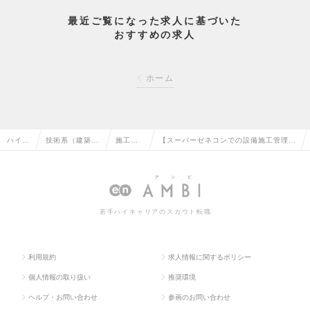
最近ご覧になった求人に基づいた
おすすめの求人
ホーム
ハイク
技術系（建築・
施工管
【スーパーゼネコンでの設備施工管理
ラス求
設備・土木・プ
理（設
職】年間休日125日以上／福利厚生充実
人TOP
ラント）の転職
備）の
／転勤なし型の採用も有りの求人情報
転職
若手ハイキャリアのスカウト転職
利用規約
求人情報に関するポリシー
個人情報の取り扱い
推奨環境
ヘルプ・お問い合わせ
参画のお問い合わせ