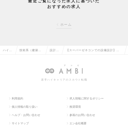
最近ご覧になった求人に基づいた
おすすめの求人
ホーム
ハイク
技術系（建築・
設計
【スーパーゼネコンでの設備設計】年
ラス求
設備・土木・プ
（設
間休日125日以上／福利厚生充実／転勤
人TOP
ラント）の転職
備）の
なし型の採用も有りの求人情報
転職
若手ハイキャリアのスカウト転職
利用規約
求人情報に関するポリシー
個人情報の取り扱い
推奨環境
ヘルプ・お問い合わせ
参画のお問い合わせ
サイトマップ
エン会社概要