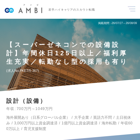
若手ハイキャリアのスカウト転職
掲載期間
26/07/27～26/08/09
【スーパーゼネコンでの設備設
計】年間休日125日以上／福利厚
生充実／転勤なし型の採用も有り
求人No.PKETR-367
設計（設備）
年収
700万円～1049万円
海外展開あり（日系グローバル企業）
大手企業
英語力不問
土日祝休
み
3,000万円以上資金調達済
1億円以上資金調達済
海外転勤
年収60
0万以上
育児支援制度