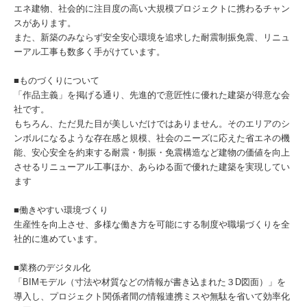
エネ建物、社会的に注目度の高い大規模プロジェクトに携わるチャン
スがあります。
また、新築のみならず安全安心環境を追求した耐震制振免震、リニュ
ーアル工事も数多く手がけています。
■ものづくりについて
「作品主義」を掲げる通り、先進的で意匠性に優れた建築が得意な会
社です。
もちろん、ただ見た目が美しいだけではありません。そのエリアのシ
ンボルになるような存在感と規模、社会のニーズに応えた省エネの機
能、安心安全を約束する耐震・制振・免震構造など建物の価値を向上
させるリニューアル工事ほか、あらゆる面で優れた建築を実現してい
ます
■働きやすい環境づくり
生産性を向上させ、多様な働き方を可能にする制度や職場づくりを全
社的に進めています。
■業務のデジタル化
「BIMモデル（寸法や材質などの情報が書き込まれた３D図面）」を
導入し、プロジェクト関係者間の情報連携ミスや無駄を省いて効率化