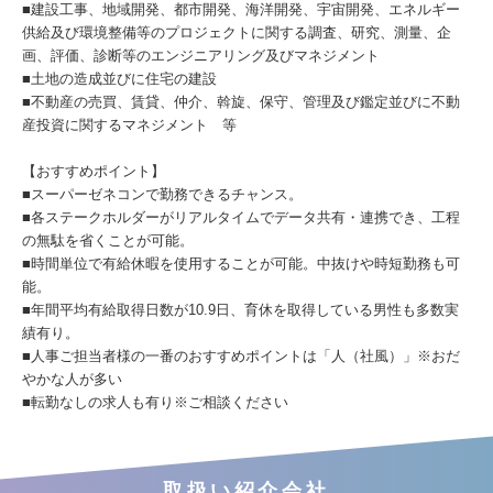
■建設工事、地域開発、都市開発、海洋開発、宇宙開発、エネルギー
供給及び環境整備等のプロジェクトに関する調査、研究、測量、企
画、評価、診断等のエンジニアリング及びマネジメント
■土地の造成並びに住宅の建設
■不動産の売買、賃貸、仲介、斡旋、保守、管理及び鑑定並びに不動
産投資に関するマネジメント 等
【おすすめポイント】
■スーパーゼネコンで勤務できるチャンス。
■各ステークホルダーがリアルタイムでデータ共有・連携でき、工程
の無駄を省くことが可能。
■時間単位で有給休暇を使用することが可能。中抜けや時短勤務も可
能。
■年間平均有給取得日数が10.9日、育休を取得している男性も多数実
績有り。
■人事ご担当者様の一番のおすすめポイントは「人（社風）」※おだ
やかな人が多い
■転勤なしの求人も有り※ご相談ください
取扱い紹介会社