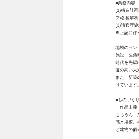
■業務内容
(1)構造計
(2)各種解
(3)諸官
※上記に伴
地域のラン
施設、医薬
時代を先駆
度の高い大
また、新築
けています
■ものづく
「作品主義
もちろん、
感と規模、
ど建物の価