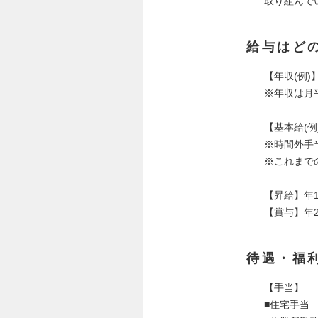
取り組んで
給与はど
【年収(例)】
※年収は月
【基本給(例)
※時間外手
※これまで
【昇給】年
【賞与】年
待遇・福
【手当】
■住宅手当