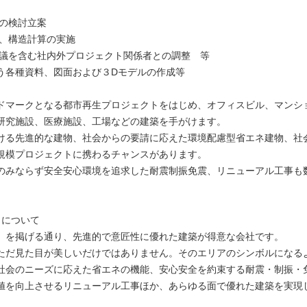
画の検討立案
析、構造計算の実施
庁協議を含む社内外プロジェクト関係者との調整 等
う各種資料、図面および３Dモデルの作成等
ドマークとなる都市再生プロジェクトをはじめ、オフィスビル、マンシ
研究施設、医療施設、工場などの建築を手がけます。
ける先進的な建物、社会からの要請に応えた環境配慮型省エネ建物、社
規模プロジェクトに携わるチャンスがあります。
のみならず安全安心環境を追求した耐震制振免震、リニューアル工事も
。
りについて
」を掲げる通り、先進的で意匠性に優れた建築が得意な会社です。
ただ見た目が美しいだけではありません。そのエリアのシンボルになる
社会のニーズに応えた省エネの機能、安心安全を約束する耐震・制振・
値を向上させるリニューアル工事ほか、あらゆる面で優れた建築を実現