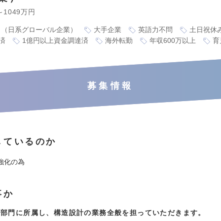
～1049万円
り（日系グローバル企業）
大手企業
英語力不問
土日祝休
済
1億円以上資金調達済
海外転勤
年収600万以上
育
募集情報
しているのか
強化の為
事か
計部門に所属し、構造設計の業務全般を担っていただきます。