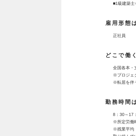
■1級建築
雇用形態
正社員
どこで働
全国各本・
※プロジェ
※転居を伴
勤務時間
8：30～17
※所定労働
※残業平均