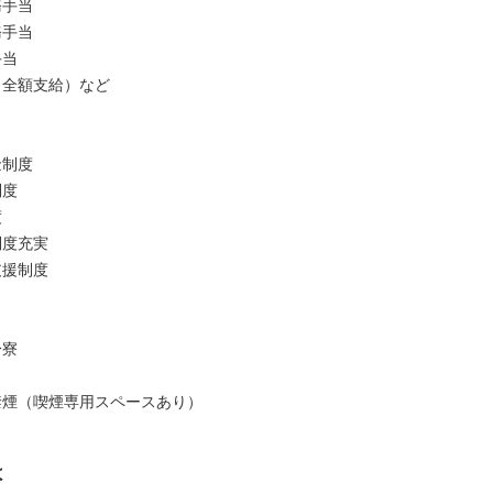
務手当
務手当
手当
（全額支給）など
金制度
制度
度
制度充実
支援制度
身寮
禁煙（喫煙専用スペースあり）
は