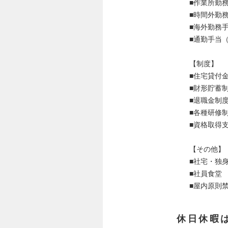
■作業所勤
■時間外勤
■海外勤務
■通勤手当
【制度】
■住宅貸付
■財形貯蓄
■退職金制
■各種研修
■資格取得
【その他】
■社宅・独
■社員食堂
■屋内原則
休日休暇