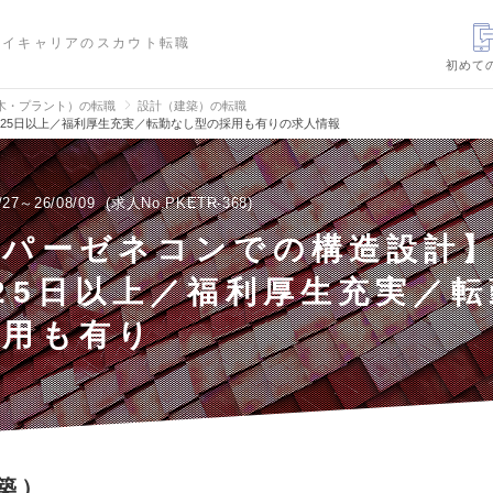
ハイキャリアのスカウト転職
初めて
木・プラント）の転職
設計（建築）の転職
25日以上／福利厚生充実／転勤なし型の採用も有りの求人情報
/27～26/08/09
求人No.PKETR-368
ーパーゼネコンでの構造設計
25日以上／福利厚生充実／
採用も有り
築）