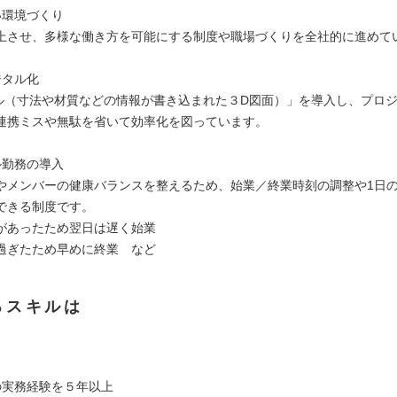
い環境づくり
上させ、多様な働き方を可能にする制度や職場づくりを全社的に進めて
ジタル化
デル（寸法や材質などの情報が書き込まれた３D図面）」を導入し、プロ
連携ミスや無駄を省いて効率化を図っています。
ル勤務の導入
やメンバーの健康バランスを整えるため、始業／終業時刻の調整や1日
できる制度です。
があったため翌日は遅く始業
過ぎたため早めに終業 など
るスキルは
の実務経験を５年以上