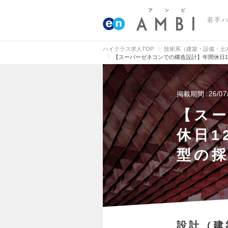
若手
ハイクラス求人TOP
技術系（建築・設備・土
【スーパーゼネコンでの構造設計】年間休日1
掲載期間
26/07
【ス
休日1
型の
設計（建