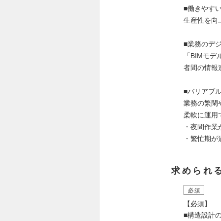
■働きやす
生産性を向
■業務のデ
「BIMモ
者間の情報
■バリアブ
業務の繁閑
柔軟に運用
・夜間作業
・繁忙期が
求められ
必須
【必須】
■構造設計