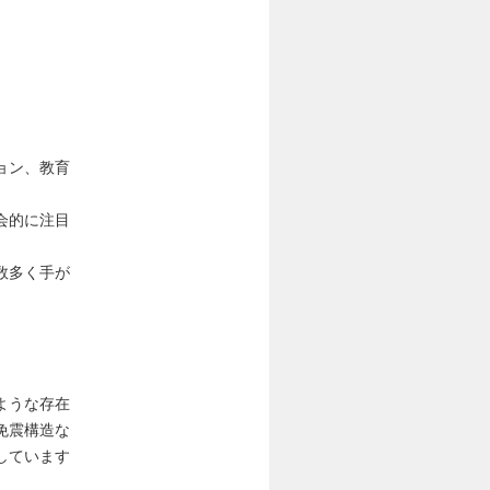
ョン、教育
会的に注目
数多く手が
ような存在
免震構造な
しています