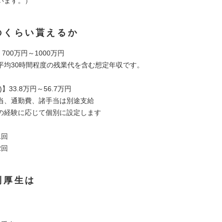
います。）
のくらい貰えるか
700万円～1000万円
平均30時間程度の残業代を含む想定年収です。
】33.8万円～56.7万円
当、通勤費、諸手当は別途支給
の経験に応じて個別に設定します
1回
2回
利厚生は