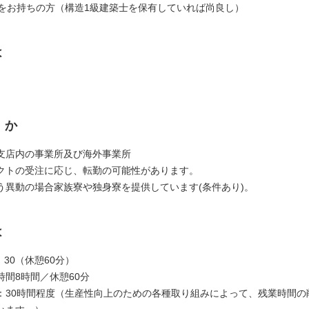
士をお持ちの方（構造1級建築士を保有していれば尚良し）
は
くか
支店内の事業所及び海外事業所
クトの受注に応じ、転勤の可能性があります。
う異動の場合家族寮や独身寮を提供しています(条件あり)。
は
：30（休憩60分）
時間8時間／休憩60分
：30時間程度（生産性向上のための各種取り組みによって、残業時間の