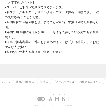
【おすすめポイント】
■スーパーゼネコンで勤務できるチャンス。
■各ステークホルダーがリアルタイムでデータ共有・連携でき、工程
の無駄を省くことが可能。
■時間単位で有給休暇を使用することが可能。中抜けや時短勤務も可
能。
■年間平均有給取得日数が10.9日、育休を取得している男性も多数実
績有り。
■人事ご担当者様の一番のおすすめポイントは「人（社風）」※おだ
やかな人が多い
■転勤なしの求人も有り※ご相談ください
ハイク
技術系（建築・
設計
【スーパーゼネコンでの建築施工図担
ラス求
設備・土木・プ
（建
当】年間休日125日以上／福利厚生充実
人TOP
ラント）の転職
築）の
／転勤なし型の採用も有りの求人情報
転職