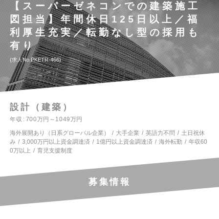
【スーパーゼネコンでの建築施工
図担当】年間休日125日以上／福
利厚生充実／転勤なし型の採用も
有り
求人No.PKETR-466
設計（建築）
年収
700万円～1049万円
海外展開あり（日系グローバル企業）
大手企業
英語力不問
土日祝休
み
3,000万円以上資金調達済
1億円以上資金調達済
海外転勤
年収60
0万以上
育児支援制度
募集情報