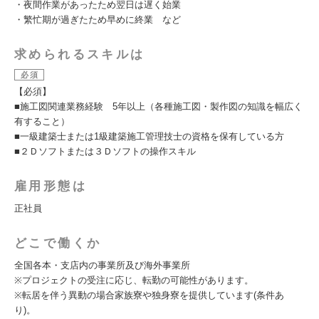
・夜間作業があったため翌日は遅く始業
・繁忙期が過ぎたため早めに終業 など
求められるスキルは
必須
【必須】
■施工図関連業務経験 5年以上（各種施工図・製作図の知識を幅広く
有すること）
■一級建築士または1級建築施工管理技士の資格を保有している方
■２Ｄソフトまたは３Ｄソフトの操作スキル
雇用形態は
正社員
どこで働くか
全国各本・支店内の事業所及び海外事業所
※プロジェクトの受注に応じ、転勤の可能性があります。
※転居を伴う異動の場合家族寮や独身寮を提供しています(条件あ
り)。