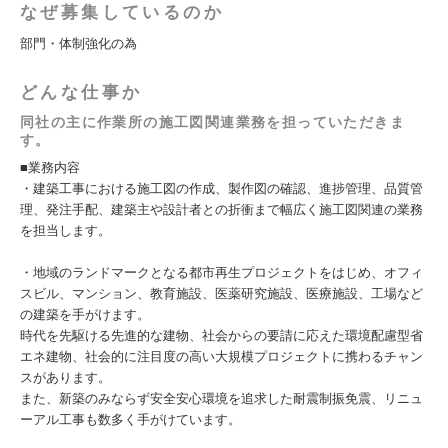
なぜ募集しているのか
部門・体制強化の為
どんな仕事か
同社の主に作業所の施工図関連業務を担っていただきま
す。
■業務内容
・建築工事における施工図の作成、製作図の確認、進捗管理、品質管
理、発注手配、建築主や設計者との折衝まで幅広く施工図関連の業務
を担当します。
・地域のランドマークとなる都市再生プロジェクトをはじめ、オフィ
スビル、マンション、教育施設、医薬研究施設、医療施設、工場など
の建築を手がけます。
時代を先駆ける先進的な建物、社会からの要請に応えた環境配慮型省
エネ建物、社会的に注目度の高い大規模プロジェクトに携わるチャン
スがあります。
また、新築のみならず安全安心環境を追求した耐震制振免震、リニュ
ーアル工事も数多く手がけています。