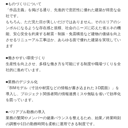
■ものづくりについて
「作品主義」を掲げる通り、先進的で意匠性に優れた建築が得意な会
社です。
もちろん、ただ見た目が美しいだけではありません。そのエリアのシ
ンボルになるような存在感と規模、社会のニーズに応えた省エネの機
能、安心安全を約束する耐震・制振・免震構造など建物の価値を向上
させるリニューアル工事ほか、あらゆる面で優れた建築を実現してい
ます
■働きやすい環境づくり
生産性を向上させ、多様な働き方を可能にする制度や職場づくりを全
社的に進めています。
■業務のデジタル化
「BIMモデル（寸法や材質などの情報が書き込まれた３D図面）」を
導入し、プロジェクト関係者間の情報連携ミスや無駄を省いて効率化
を図っています。
■バリアブル勤務の導入
業務の繁閑やメンバーの健康バランスを整えるため、始業／終業時刻
の調整や1日の勤務時間を柔軟に運用できる制度です。