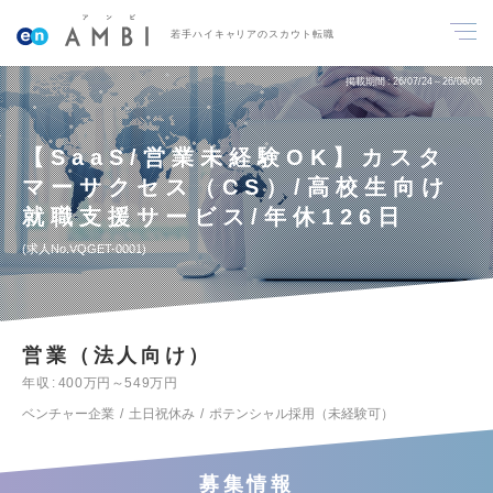
若手ハイキャリアのスカウト転職
掲載期間
26/07/24～26/08/06
【SaaS/営業未経験OK】カスタ
マーサクセス（CS）/高校生向け
就職支援サービス/年休126日
求人No.VQGET-0001
営業（法人向け）
年収
400万円～549万円
ベンチャー企業
土日祝休み
ポテンシャル採用（未経験可）
募集情報