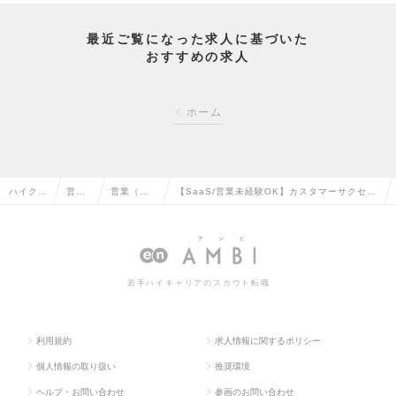
最近ご覧になった求人に基づいた
おすすめの求人
ホーム
ハイクラ
営業
営業（法
【SaaS/営業未経験OK】カスタマーサクセス
ス求人T
系の
人向け）
（CS）/高校生向け就職支援サービス/年休12
OP
転職
の転職
6日の求人情報
若手ハイキャリアのスカウト転職
利用規約
求人情報に関するポリシー
個人情報の取り扱い
推奨環境
ヘルプ・お問い合わせ
参画のお問い合わせ