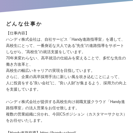
どんな仕事か
【仕事内容】
ハンディ株式会社は、自社サービス「Handy進路指導室」を通して、
高校生にとって、一番身近な大人である”先生”の進路指導をサポート
しながら、”高校生”の就活支援をしています。
70年来変わらない、高卒就活の仕組みを変えることで、多忙な先生の
働き方改革と、
高校生の幅広いキャリアの実現を目指しています。
さらに、企業の高卒採用手法に新しい風を吹き込むことによって、
人に投資をする”良い会社”に、”良い人財”が集まるよう、採用力の向上
を支援しています。
ハンディ株式会社が提供する高校生向け就職支援クラウド「Handy進
路指導室」の法人営業をお任せ致します。
複数の営業組織に分かれ、今回CSポジション（カスタマーサクセス）
をお任せいたします。
【Handy進路指導】https://handy.school/