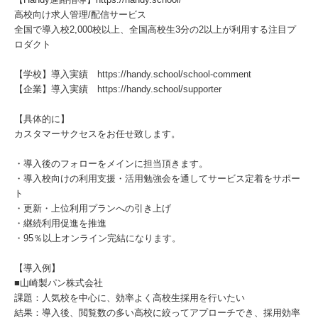
高校向け求人管理/配信サービス
全国で導入校2,000校以上、全国高校生3分の2以上が利用する注目プ
ロダクト
【学校】導入実績 https://handy.school/school-comment
【企業】導入実績 https://handy.school/supporter
【具体的に】
カスタマーサクセスをお任せ致します。
・導入後のフォローをメインに担当頂きます。
・導入校向けの利用支援・活用勉強会を通してサービス定着をサポー
ト
・更新・上位利用プランへの引き上げ
・継続利用促進を推進
・95％以上オンライン完結になります。
【導入例】
■山崎製パン株式会社
課題：人気校を中心に、効率よく高校生採用を行いたい
結果：導入後、閲覧数の多い高校に絞ってアプローチでき、採用効率