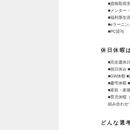
■資格取得
■メンター
■福利厚生倶楽
■eラーニング
■PC貸与
休日休暇
■完全週休
■祝日休み 
■GW休暇 
■慶弔休暇 
■産前・産
■育児休暇
組み合わせ
どんな選