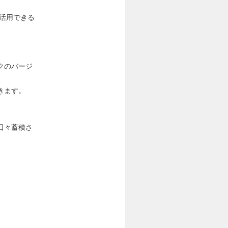
で活用できる
クのバージ
きます。
日々蓄積さ