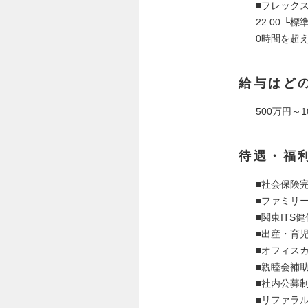
■フレックスタ
22:00 
0時間を超
給与はど
500万円～1
待遇・福
■社会保険
■ファミリ
■関東IT
■出産・育
■オフィス
■親睦会補
■社内公募
■リファラ