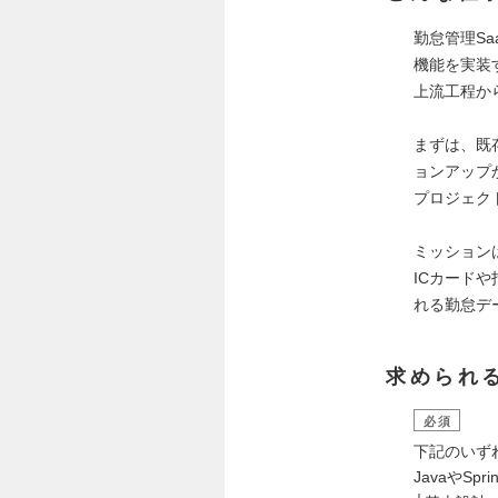
勤怠管理Sa
機能を実装
上流工程か
まずは、既
ョンアップ
プロジェク
ミッション
ICカード
れる勤怠デ
求められ
必須
下記のいず
JavaやSp