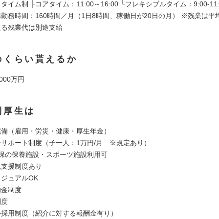
イム制 ├コアタイム：11:00～16:00 └フレキシブルタイム：9:00-11:0
└標準勤務時間：160時間／月（1日8時間、稼働日が20日の月） ※残業は平均2
える残業代は別途支給
のくらい貰えるか
000万円
利厚生は
完備（雇用・労災・健康・厚生年金）
ーサポート制度（子一人：1万円/月 ※規定あり）
S健保の保養施設・スポーツ施設利用可
児支援制度あり
カジュアルOK
助金制度
制度
ル採用制度（紹介に対する報酬金有り）