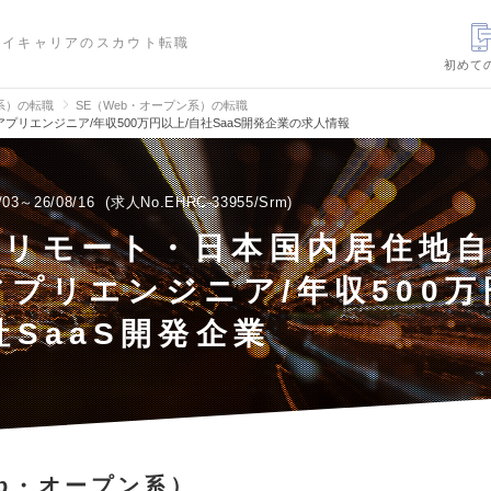
ハイキャリアのスカウト転職
初めて
信系）の転職
SE（Web・オープン系）の転職
プリエンジニア/年収500万円以上/自社SaaS開発企業の求人情報
/03～26/08/16
求人No.EHRC-33955/Srm
ルリモート・日本国内居住地
アプリエンジニア/年収500万
社SaaS開発企業
eb・オープン系）