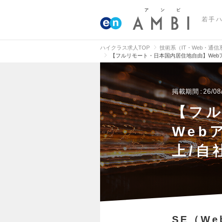
若手
ハイクラス求人TOP
技術系（IT・Web・通
【フルリモート・日本国内居住地自由】Webア
掲載期間
26/08
【フ
Web
上/自
SE（W