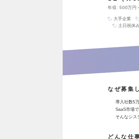
年収
500万円
大手企業
土日祝休
なぜ募集
導入社数5万
SaaS市
そんなシス
どんな仕