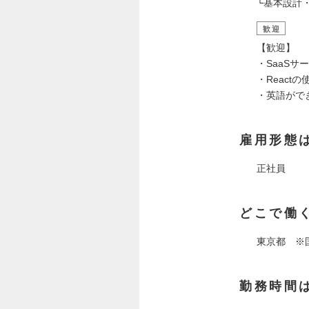
└基本設計
歓迎
【歓迎】
・SaaSサ
・React
・英語がで
雇用形態
正社員
どこで働
東京都 ※
勤務時間