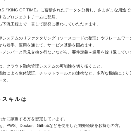
aS『KING OF TIME』に蓄積されたデータを分析し、さまざまな用途
するプロジェクトチームに配属。
ら下流工程まで一貫して開発に携わっていただきます。
存システムのリファクタリング（ソースコードの整理）やフレームワー
から着手。運用を通じて、サービス基盤を固めます。
トメンバーと意見交換を行ないながら、要件定義～運用を繰り返してい
は、クラウド勤怠管理システムの可能性を切り拓くこと。
や指紋による生体認証、チャットツールとの連携など、多彩な機能により
ータ。
るスキルは
れかに該当する方を想定しています。
ring、AWS、Docker、Githubなどを使用した開発経験をお持ちの方。