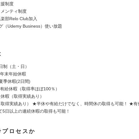
支援制度
・メンティ制度
部Relo Club加入
（Udemy Business）使い放題
は
2日制（土・日）
■年末年始休暇
■夏季休暇(2日間)
■有給休暇（取得率ほぼ100％）
後休暇（取得実績あり）
（取得実績あり） ★半休や有給だけでなく、時間休の取得も可能！ ★有
て5日以上の連続休暇の取得も可能！
考プロセスか