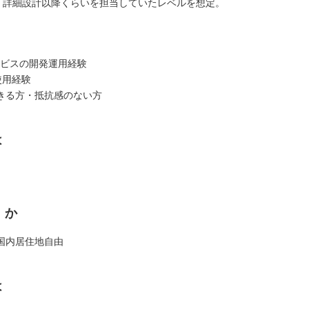
・詳細設計以降くらいを担当していたレベルを想定。
ービスの開発運用経験
の使用経験
きる方・抵抗感のない方
は
くか
国内居住地自由
は