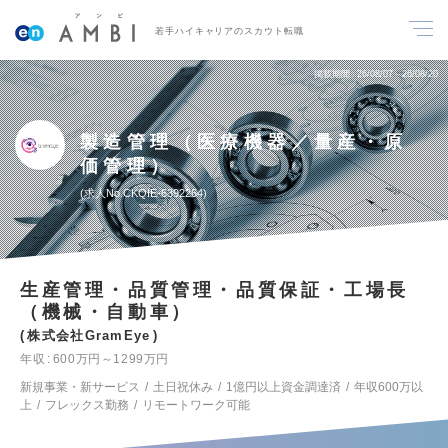
若手ハイキャリアのスカウト転職
掲載期間
26/08/07～26/08/20
製造管理（医療機器／量産・原
価管理）
求人No.CKQIE-6392264
生産管理・品質管理・品質保証・工場長
（機械・自動車）
株式会社GramEye
年収
600万円～1299万円
新規事業・新サービス
土日祝休み
1億円以上資金調達済
年収600万以
上
フレックス勤務
リモートワーク可能