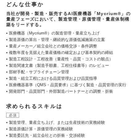
どんな仕事か
当社が開発・製造・販売するAI医療機器「Mycrium®」の
量産フェーズにおいて、製造管理・原価管理・量産体制構
築をリードする。
• 医療機器（Mycrium®）の製造管理・量産立ち上げ
• 製造原価の算出・管理・継続的な原価低減施策の立案
• 量産メーカー／組立会社との価格交渉・条件調整
• 複数年度を見据えた量産価格の確定および基本契約の締結
• 製造工程設計・工程改善（量産性・品質・コストの観点）
• 製造関連文書（製造手順書、工程仕様書等）のレビュー
• 部材手配・サプライチェーン管理
• 製造・組立工程における品質管理および品質指導
• 医療機器基準（QMS・品質要求）に基づく製造・品質管理の実行
• 開発部門・品質部門・外部製造パートナーとの調整・折衝
求められるスキルは
必須
• 製造管理、量産立ち上げ、または生産技術の実務経験
• 製造原価計算・原価管理の実務経験
• 製造委託先・組立会社との折衝・交渉経験