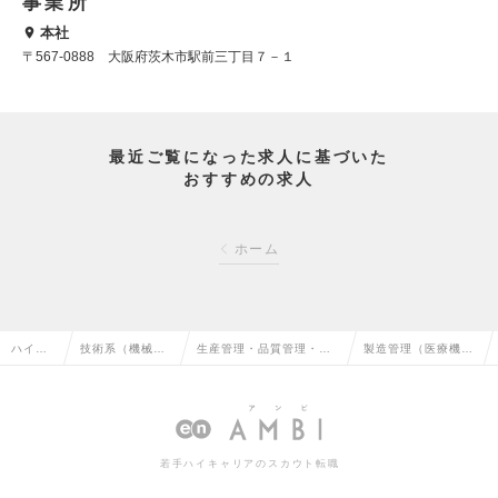
事業所
本社
〒567-0888 大阪府茨木市駅前三丁目７－１
最近ご覧になった求人に基づいた
おすすめの求人
ホーム
ハイク
技術系（機械・
生産管理・品質管理・品
製造管理（医療機器
ラス求
メカトロ・自動
質保証・工場長（機械・
／量産・原価管理）
人TOP
車）の転職
自動車）の転職
の求人情報
若手ハイキャリアのスカウト転職