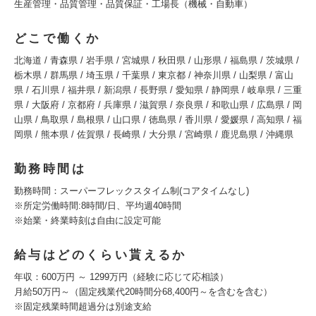
生産管理・品質管理・品質保証・工場長（機械・自動車）
どこで働くか
北海道 / 青森県 / 岩手県 / 宮城県 / 秋田県 / 山形県 / 福島県 / 茨城県 /
栃木県 / 群馬県 / 埼玉県 / 千葉県 / 東京都 / 神奈川県 / 山梨県 / 富山
県 / 石川県 / 福井県 / 新潟県 / 長野県 / 愛知県 / 静岡県 / 岐阜県 / 三重
県 / 大阪府 / 京都府 / 兵庫県 / 滋賀県 / 奈良県 / 和歌山県 / 広島県 / 岡
山県 / 鳥取県 / 島根県 / 山口県 / 徳島県 / 香川県 / 愛媛県 / 高知県 / 福
岡県 / 熊本県 / 佐賀県 / 長崎県 / 大分県 / 宮崎県 / 鹿児島県 / 沖縄県
勤務時間は
勤務時間：スーパーフレックスタイム制(コアタイムなし)
※所定労働時間:8時間/日、平均週40時間
※始業・終業時刻は自由に設定可能
給与はどのくらい貰えるか
年収：600万円 ～ 1299万円（経験に応じて応相談）
月給50万円～（固定残業代20時間分68,400円～を含むを含む）
※固定残業時間超過分は別途支給