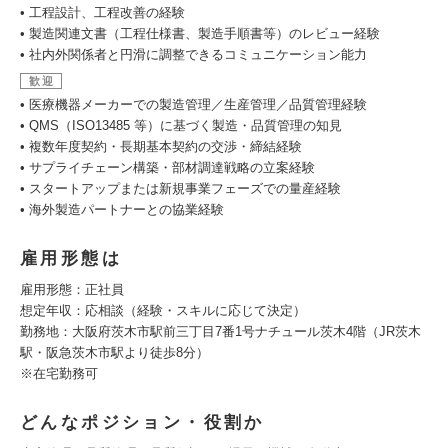
• 工程設計、工程改善の経験
• 製造関連文書（工程仕様書、製造手順書等）のレビュー経験
• 社内外関係者と円滑に調整できるコミュニケーション能力
歓迎
• 医療機器メーカーでの製造管理／生産管理／品質管理経験
• QMS（ISO13485 等）に基づく製造・品質管理の知見
• 複数年度契約・長期基本契約の交渉・締結経験
• サプライチェーン構築・部材調達戦略の立案経験
• スタートアップまたは新規事業フェーズでの量産経験
• 海外製造パートナーとの協業経験
雇用形態は
雇用形態：正社員
想定年収：応相談（経験・スキルに応じて決定）
勤務地：大阪府茨木市駅前三丁目7番1号ナチュール茨木4階（JR茨木
駅・阪急茨木市駅より徒歩8分）
※在宅勤務可
どんなポジション・役割か