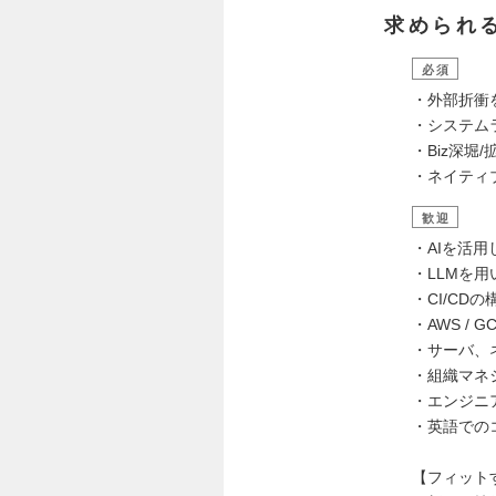
求められ
必須
・外部折衝
・システム
・Biz深堀
・ネイティ
歓迎
・AIを活用
・LLMを用
・CI/CD
・AWS / G
・サーバ、
・組織マネ
・エンジニ
・英語でのコ
【フィット