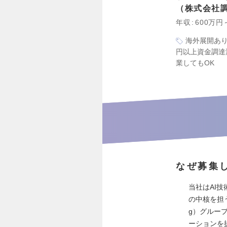
株式会社
年収
600万円
海外展開あ
円以上資金調達
業してもOK
なぜ募集
当社はAI
の中核を担う
g）グルー
ーションを