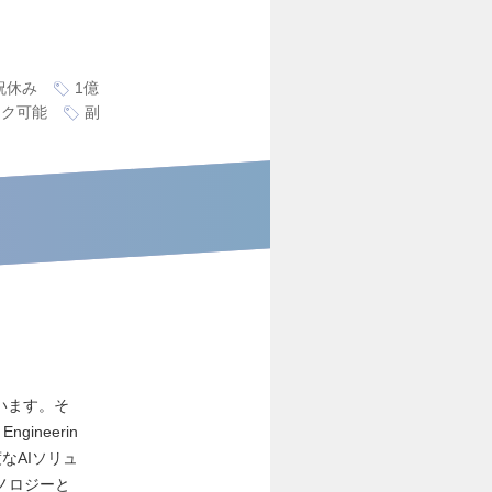
祝休み
1億
ーク可能
副
います。そ
ineerin
なAIソリュ
ノロジーと