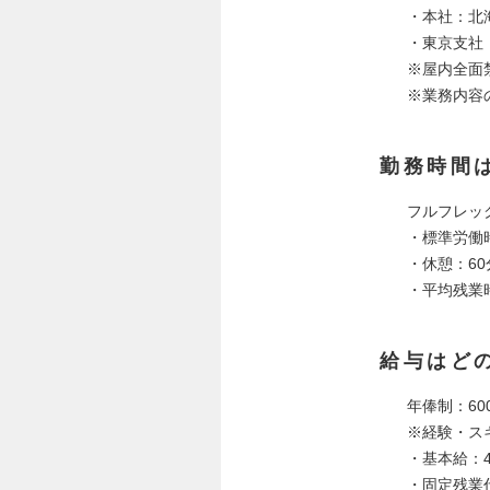
・本社：北海
・東京支社
※屋内全面
※業務内容
勤務時間
フルフレッ
・標準労働
・休憩：60
・平均残業
給与はど
年俸制：60
※経験・ス
・基本給：41
・固定残業代：