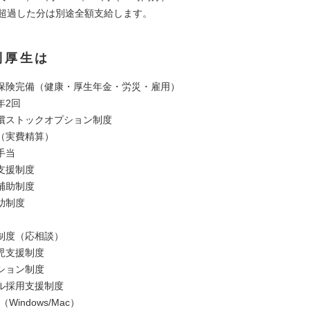
を超過した分は別途全額支給します。
利厚生は
保険完備（健康・厚生年金・労災・雇用）
年2回
償ストックオプション制度
（実費精算）
手当
支援制度
補助制度
助制度
制度（応相談）
児支援制度
ション制度
ル採用支援制度
Windows/Mac）