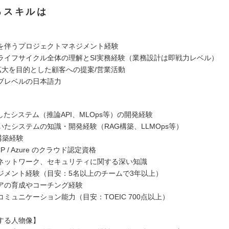
るスキルは
を伴うプロジェクトマネジメント経験
ライフサイクル全体の理解とSI実務経験（業務設計は即戦力レベル）
/拡大を目的とした顧客への提案/営業活動
ブレベルの日本語力
したシステム（推論API、MLOps等）の開発経験
いたシステムの知識・開発経験（RAG構築、LLMOps等）
の構築経験
CP / Azure のクラウド認定資格
ネットワーク、セキュリティに関する深い知識
ジメント経験（目安：5名以上のチームで3年以上）
アの育成やコーチング経験
ミュニケーション能力（目安：TOEIC 700点以上）
する人物像】