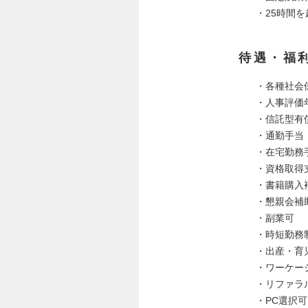
・25時間
待遇・福
・各種社会
・人事評価
・信託型有
・通勤手当
・在宅勤務
・資格取得
・書籍購入
・懇親会補
・副業可
・時短勤務
・出産・育
・ワーケー
・リファラ
・PC選択可（