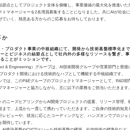
結節点としてプロジェクト全体を俯瞰し、事業価値の最大化を推進いた
クトマネージャーを2名増員募集することになりました。共にAIが社会
げていく、熱意ある方からのご応募をお待ちしております。
事か
発・プロダクト事業の中核組織にて、開発から技術基盤標準化ま
ジーとビジネスの結節点として社内外の多様なリソースを繋ぎ、事
せることがミッションです。
duct & Engineering）グループは、AI技術開発グループや営業部門と密
・プロダクト開発における技術的なハブとして機能する中核組織です。
ンでは、このP&Eグループのプロジェクトマネージャーとして、R&D部
プマネージャーと協力しながら、主に以下の業務をご担当いただきます
トのニーズヒアリングからAI開発プロジェクトの提案、リソース管理、
括まで、上流から一貫して携わっていただきます。ご自身の技術的知見
計レビューや、状況に応じたコーディングなど、ハンズオンでプロジェ
を期待しています。
、AI推論基盤やCI/CDといった技術基盤の構築、社内技術の標準化など