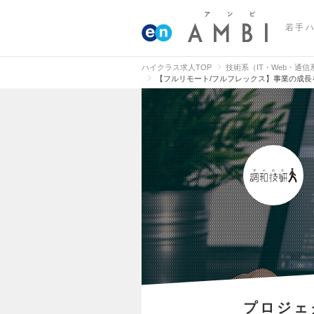
若手
ハイクラス求人TOP
技術系（IT・Web・通
【フルリモート/フルフレックス】事業の成長
プロジェ