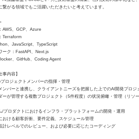
に繋がる領域でもご活躍いただきたいと考えています。
＞
AWS、GCP、Azure
erraform
n、JavaScript、TypeScript
ク：FastAPI、Next.js
ker、GitHub、Coding Agent
仕事内容】
のプロジェクトメンバーの指揮・管理
メンバーと連携し、クライアントニーズを把握した上でのAI開発プロジ
ダーが管理する複数プロジェクト（5件程度）の状況俯瞰・管理（リソ
テム/プロダクトにおけるインフラ・プラットフォームの開発・運用
における顧客折衝、要件定義、スケジュール管理
設計レベルでのレビュー、および必要に応じたコーディング