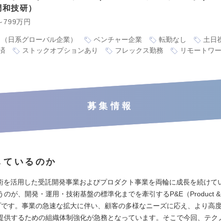
調和技研
～799万円
り（日系グローバル企業）
ベンチャー企業
転勤なし
土日
済
ストックオプションあり
フレックス勤務
リモートワ
募集情報
しているのか
技術を活用した受託開発事業およびプロダクト事業を両輪に成長を続けて
のが、開発・運用・技術基盤の標準化までを牽引するP&E（Product & Eng
プです。事業の急速な拡大に伴い、顧客の多様なニーズに応え、より高度
提供するための組織体制強化が急務となっています。そこで今回、テク