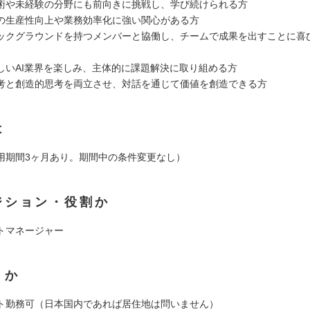
術や未経験の分野にも前向きに挑戦し、学び続けられる方
の生産性向上や業務効率化に強い関心がある方
ックグラウンドを持つメンバーと協働し、チームで成果を出すことに喜
しいAI業界を楽しみ、主体的に課題解決に取り組める方
考と創造的思考を両立させ、対話を通じて価値を創造できる方
は
用期間3ヶ月あり。期間中の条件変更なし）
ジション・役割か
トマネージャー
くか
ト勤務可（日本国内であれば居住地は問いません）