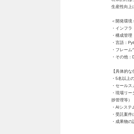
生産性向上
＜開発環境
・インフラ：
・構成管理：T
・言語：Pytho
・フレームワー
・その他：Doc
【具体的な
・5名以上
・セールス
・現場リー
捗管理等）
・AIシス
・受託案件
・成果物の