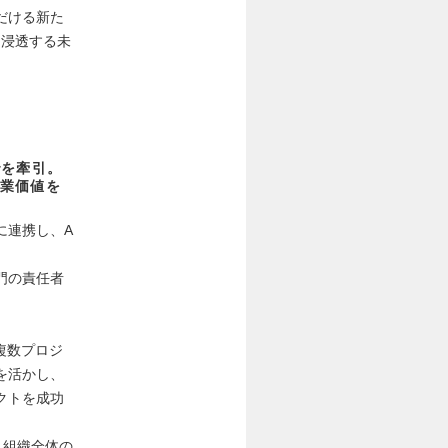
だける新た
に浸透する未
でを牽引。
業価値を
接に連携し、A
門の責任者
。
複数プロジ
を活かし、
クトを成功
、組織全体の