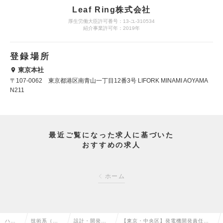
Leaf Ring株式会社
厚生労働大臣許可番号：13-ユ-310534
紹介事業許可年：2019年
登録場所
東京本社
〒107-0062 東京都港区南青山一丁目12番3号 LIFORK MINAMI AOYAMA
N211
最近ご覧になった求人に基づいた
おすすめの求人
ホーム
ハイ
技術系（機
設計・開発エ
【東京・中央区】発電機開発責任者