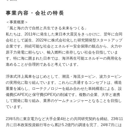
事業内容・会社の特長
＜事業概要＞
「風と海の力で自然と共生できる未来をつくる」
私たちは、2011年に発生した東日本大震災をきっかけに、翌年に合同
会社として誕生、2022年に株式会社化した研究開発型スタートアップ
企業です。持続可能な社会とエネルギー安全保障の観点から、火力や
原子力発電に頼らない、輸入燃料に依存しない社会を目指していま
す。特に海に囲まれた日本では、海洋再生可能エネルギーの商用化を
進めることが合理的であると考えています。
浮体式洋上風車をはじめとして、潮流・海流タービン、波力タービン
の実用化に取り組んでいます。これらに共通するコンセプトは、構造
重量を減らし、ローテクノロジーを組み合わせた単純構造による、設
備費(CAPEX)と保守費(OPEX)の削減です。複数の企業、大学と連携
して開発に取り組み、業界のゲームチェンジャーとなることを目指し
ています。
23年5月に東京電力など大手企業4社との共同研究契約を締結、23年11
月に日本政策投資銀行等から累計5.2億円の調達を完了、24年7月には