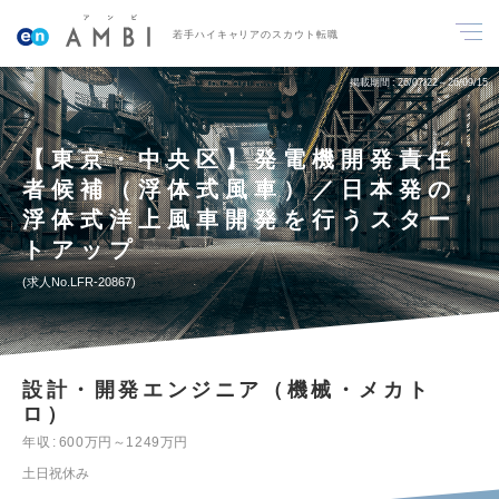
若手ハイキャリアのスカウト転職
掲載期間
26/07/22～26/09/15
【東京・中央区】発電機開発責任
者候補（浮体式風車）／日本発の
浮体式洋上風車開発を行うスター
トアップ
求人No.LFR-20867
設計・開発エンジニア（機械・メカト
ロ）
年収
600万円～1249万円
土日祝休み