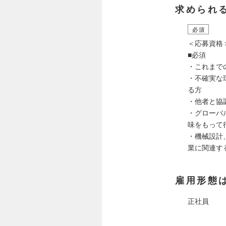
求められ
必須
＜応募資格
■必須
・これまで
・不確実な
る方
・他者と協
・グローバ
味をもって
・機械設計
業に関連す
雇用形態
正社員