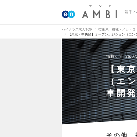
若手
ハイクラス求人TOP
技術系（機械・メカトロ
【東京・中央区】オープンポジション（エン
掲載期間
26/07
【東
（エ
車開
その他、