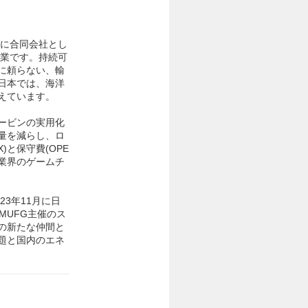
年に合同会社とし
企業です。持続可
に頼らない、輸
日本では、海洋
えています。
ービンの実用化
量を減らし、ロ
)と保守費(OPE
業界のゲームチ
3年11月に日
MUFG主催のス
の新たな仲間と
題と国内のエネ