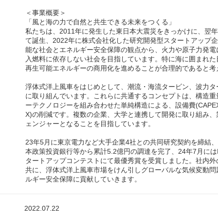
＜事業概要＞
「風と海の力で自然と共生できる未来をつくる」
私たちは、2011年に発生した東日本大震災をきっかけに、翌
て誕生、2022年に株式会社化した研究開発型スタートアップ
能な社会とエネルギー安全保障の観点から、火力や原子力発電
入燃料に依存しない社会を目指しています。特に海に囲まれた
再生可能エネルギーの商用化を進めることが合理的であると考
浮体式洋上風車をはじめとして、潮流・海流タービン、波力タ
に取り組んでいます。これらに共通するコンセプトは、構造重
ーテクノロジーを組み合わせた単純構造による、設備費(CAPEX
X)の削減です。複数の企業、大学と連携して開発に取り組み、
ェンジャーとなることを目指しています。
23年5月に東京電力など大手企業4社との共同研究契約を締結、2
本政策投資銀行等から累計5.2億円の調達を完了、24年7月には
タートアップコンテストにて最優秀賞を受賞しました。社内外
共に、浮体式洋上風車市場をけん引しグローバルな気候変動問
ルギー安全保障に貢献していきます。
2022.07.22