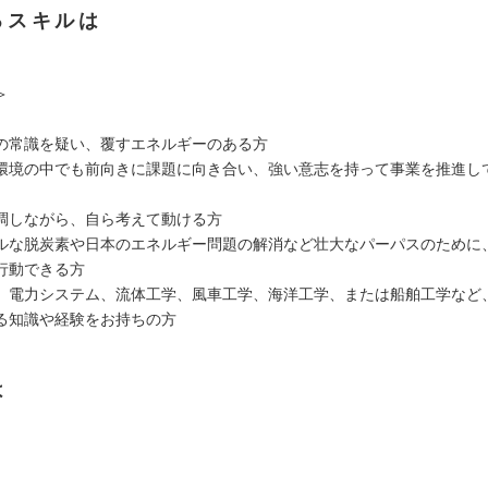
るスキルは
＞
の常識を疑い、覆すエネルギーのある方
環境の中でも前向きに課題に向き合い、強い意志を持って事業を推進し
調しながら、自ら考えて動ける方
ルな脱炭素や日本のエネルギー問題の解消など壮大なパーパスのために
行動できる方
、電力システム、流体工学、風車工学、海洋工学、または船舶工学など
る知識や経験をお持ちの方
は