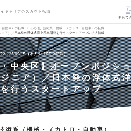
ハイキャリアのスカウト転職
初めて
・自動車）の転職
その他、技術系（機械・メカトロ・自動車）の転職
ジニア）／日本発の浮体式洋上風車開発を行うスタートアップの求人情報
/22～26/09/15
求人No.LFR-20871
京・中央区】オープンポジシ
ンジニア）／日本発の浮体式
発を行うスタートアップ
技術系（機械・メカトロ・自動車）