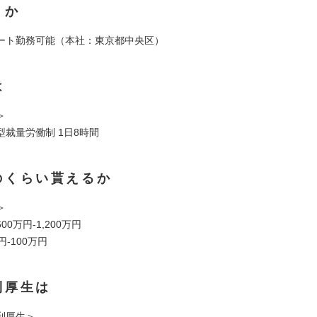
くか
ート勤務可能（本社：東京都中央区）
は
＞
型裁量労働制 1日8時間
のくらい貰えるか
＞
0万円‐1,200万円
円‐100万円
利厚生は
利厚生＞