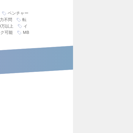
ベンチャー
力不問
転
0万以上
イ
ーク可能
MB
。