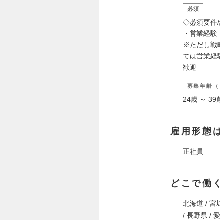
必須
◇必須要件
・営業経験（
※ただし戦
ては営業経
歓迎
募集年齢（
24歳 ～ 
雇用形態
正社員
どこで働
北海道 / 宮城
/ 長野県 / 