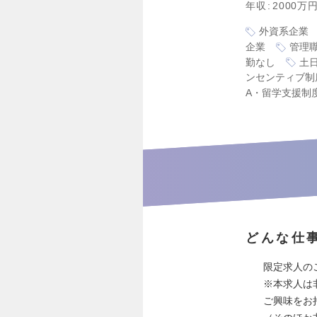
年収
2000万
外資系企業
企業
管理
勤なし
土
ンセンティブ制
A・留学支援制
どんな仕
限定求人の
※本求人は
ご興味をお