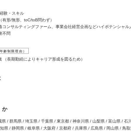
/経験・スキル
有形/無形、toC/toB問わず）
略コンサルティングファーム、事業会社経営企画などハイポテンシャル
験不問
年齢制限理由）
39歳 （長期勤続によりキャリア形成を図るため）
は
くか
県 / 群馬県 / 埼玉県 / 千葉県 / 東京都 / 神奈川県 / 山梨県 / 富山県 / 石
愛知県 / 静岡県 / 岐阜県 / 大阪府 / 京都府 / 兵庫県 / 広島県 / 岡山県 / 鳥取