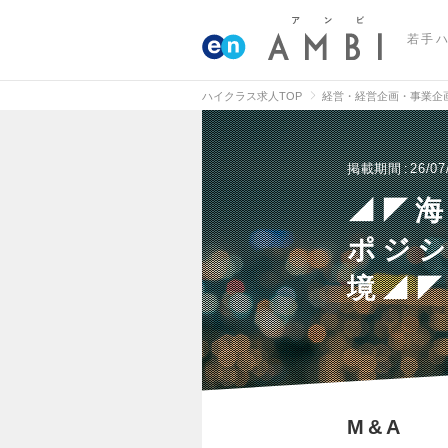
若手
ハイクラス求人TOP
経営・経営企画・事業企
掲載期間
26/07
◢◤海
ポジシ
境◢
M&A