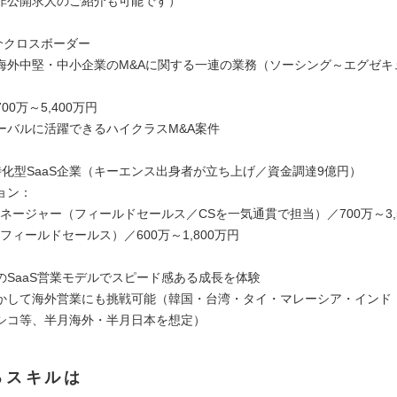
非公開求人のご紹介も可能です）
A仲介クロスボーダー
海外中堅・中小企業のM&Aに関する一連の業務（ソーシング～エグゼキ
00万～5,400万円
ーバルに活躍できるハイクラスM&A案件
業特化型SaaS企業（キーエンス出身者が立ち上げ／資金調達9億円）
ョン：
マネージャー（フィールドセールス／CSを一気通貫で担当）／700万～3,
（フィールドセールス）／600万～1,800万円
のSaaS営業モデルでスピード感ある成長を体験
かして海外営業にも挑戦可能（韓国・台湾・タイ・マレーシア・インド
シコ等、半月海外・半月日本を想定）
るスキルは