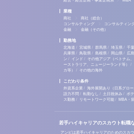
経営・経営企画・事業企画系
M&A
業種
商社
商社（総合）
コンサルティング
コンサルティン
金融
金融（その他）
勤務地
/
/
/
/
北海道
宮城県
群馬県
埼玉県
千
/
/
/
/
兵庫県
鳥取県
島根県
岡山県
広
/
/
ン
インド
その他アジア（ベトナム、
/
ーストラリア、ニュージーランド等）
/
カ等）
その他の海外
こだわり条件
/
外資系企業
海外展開あり（日系グロー
/
/
/
語力不問
転勤なし
土日祝休み
ポ
/
/
ス勤務
リモートワーク可能
MBA・
若手ハイキャリアのスカウト転職
アンビは若手ハイキャリアのためのスカウ