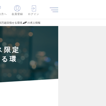
の方へ
会員登録
ログイン
000万超目指せる環境◢◤の求人情報
ス限定
せる環