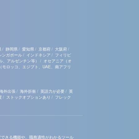
/
/
/
/
/
県
静岡県
愛知県
京都府
大阪府
/
/
シンガポール
インドネシア
フィリピ
/
ル、アルゼンチン等）
オセアニア（オ
（モロッコ、エジプト、UAE、南アフリ
/
/
/
海外出張
海外折衝
英語力が必要
英
/
/
度
ストックオプションあり
フレック
定できる機能や、職務適性がわかるツール