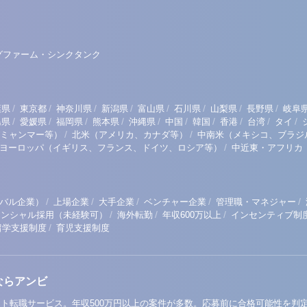
グファーム・シンクタンク
/
/
/
/
/
/
/
/
葉県
東京都
神奈川県
新潟県
富山県
石川県
山梨県
長野県
岐阜
/
/
/
/
/
/
/
/
/
/
島県
愛媛県
福岡県
熊本県
沖縄県
中国
韓国
香港
台湾
タイ
/
/
ミャンマー等）
北米（アメリカ、カナダ等）
中南米（メキシコ、ブラジ
/
ヨーロッパ（イギリス、フランス、ドイツ、ロシア等）
中近東・アフリカ
/
/
/
/
/
バル企業）
上場企業
大手企業
ベンチャー企業
管理職・マネジャー
/
/
/
テンシャル採用（未経験可）
海外転勤
年収600万以上
インセンティブ制
/
留学支援制度
育児支援制度
ならアンビ
ト転職サービス。年収500万円以上の案件が多数。応募前に合格可能性を判