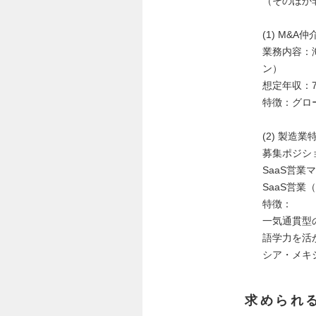
（そのほか
(1) M&
業務内容：
ン）
想定年収：7
特徴：グロ
(2) 製造
募集ポジシ
SaaS営業
SaaS営業
特徴：
一気通貫型
語学力を活
シア・メキ
求められ