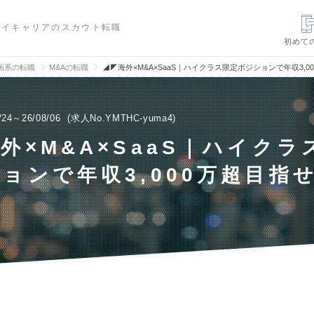
ハイキャリアのスカウト転職
初めて
画系の転職
M&Aの転職
◢◤海外×M&A×SaaS｜ハイクラス限定ポジションで年収3,
/24～26/08/06
求人No.YMTHC-yuma4
外×M&A×SaaS｜ハイクラ
ョンで年収3,000万超目指
◤