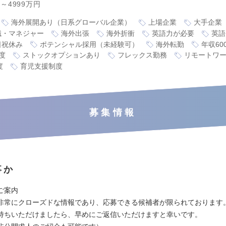
円～4999万円
海外展開あり（日系グローバル企業）
上場企業
大手企業
職・マネジャー
海外出張
海外折衝
英語力が必要
英語
日祝休み
ポテンシャル採用（未経験可）
海外転勤
年収60
度
ストックオプションあり
フレックス勤務
リモートワ
度
育児支援制度
募集情報
事か
ご案内
非常にクローズドな情報であり、応募できる候補者が限られております
持ちいただけましたら、早めにご返信いただけますと幸いです。