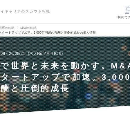
ハイキャリアのスカウト転職
初めて
画系の転職
M&Aの転職
スタートアップで加速。3,000万円超の報酬と圧倒的成長の求人情報
/08～26/08/21
求人No.YMTHC-9
で世界と未来を動かす。M&
タートアップで加速。3,00
報酬と圧倒的成長