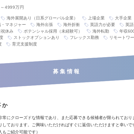
円～4999万円
海外展開あり（日系グローバル企業）
上場企業
大手企業
職・マネジャー
海外出張
海外折衝
英語力が必要
英語
日祝休み
ポテンシャル採用（未経験可）
海外転勤
年収60
度
ストックオプションあり
フレックス勤務
リモートワ
度
育児支援制度
募集情報
事か
非常にクローズドな情報であり、また応募できる候補者が限られており
りしております。ご興味いただければすぐに返信いただけますと幸いで
人もご紹介可能です）