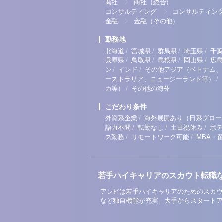
商社
商社（総合）
コンサルティング
コンサルティン
金融
金融（その他）
勤務地
/
/
/
/
北海道
宮城県
群馬県
埼玉県
千
/
/
/
/
兵庫県
鳥取県
島根県
岡山県
広
/
/
ン
インド
その他アジア（ベトナム、
/
ーストラリア、ニュージーランド等）
/
カ等）
その他の海外
こだわり条件
/
外資系企業
海外展開あり（日系グロー
/
/
/
語力不問
転勤なし
土日祝休み
ポ
/
/
ス勤務
リモートワーク可能
MBA・
若手ハイキャリアのスカウト転職
アンビは若手ハイキャリアのためのスカウ
など独自機能が充実。大手からスタート