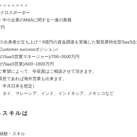
＝＝＝＝＝＝＝
仲介クロスボーダー
・中小企業のM&Aに関する一連の業務
万円
エンス出身者が立ち上げ！9億円の資金調達を実施した製造業特化型SaaS企
es/Customer successポジション/
SaaS営業マネージャー)/700~3500万円
SaaS営業)/600~1800万円
ご希望によって、年収面はご相談させて頂きます。
得意であれば海外営業も出来ます。
、半月日本を想定）
、タイ、マレーシア、インド、インドネシア、メキシコなど
るスキルは
/経験・スキル