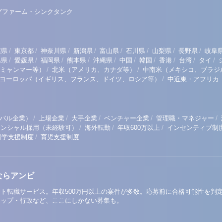
グファーム・シンクタンク
/
/
/
/
/
/
/
/
葉県
東京都
神奈川県
新潟県
富山県
石川県
山梨県
長野県
岐阜
/
/
/
/
/
/
/
/
/
/
島県
愛媛県
福岡県
熊本県
沖縄県
中国
韓国
香港
台湾
タイ
/
/
ミャンマー等）
北米（アメリカ、カナダ等）
中南米（メキシコ、ブラジ
/
ヨーロッパ（イギリス、フランス、ドイツ、ロシア等）
中近東・アフリカ
/
/
/
/
/
バル企業）
上場企業
大手企業
ベンチャー企業
管理職・マネジャー
/
/
/
テンシャル採用（未経験可）
海外転勤
年収600万以上
インセンティブ制
/
留学支援制度
育児支援制度
ならアンビ
ト転職サービス。年収500万円以上の案件が多数。応募前に合格可能性を判
アップ・行政など、ここにしかない募集も。