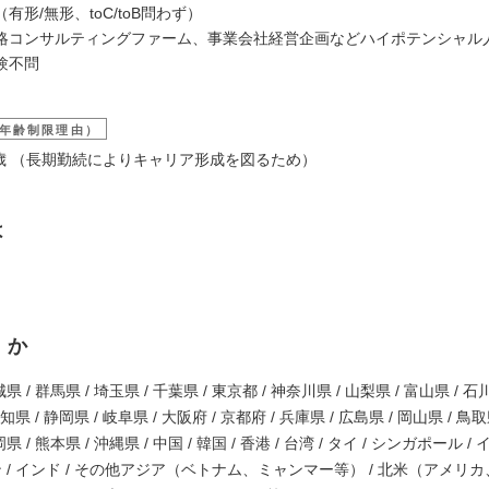
有形/無形、toC/toB問わず）
略コンサルティングファーム、事業会社経営企画などハイポテンシャル
験不問
年齢制限理由）
39歳 （長期勤続によりキャリア形成を図るため）
は
くか
県 / 群馬県 / 埼玉県 / 千葉県 / 東京都 / 神奈川県 / 山梨県 / 富山県 / 石
愛知県 / 静岡県 / 岐阜県 / 大阪府 / 京都府 / 兵庫県 / 広島県 / 岡山県 / 鳥取
県 / 熊本県 / 沖縄県 / 中国 / 韓国 / 香港 / 台湾 / タイ / シンガポール 
ン / インド / その他アジア（ベトナム、ミャンマー等） / 北米（アメリ