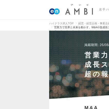
若手
ハイクラス求人TOP
経営・経営企画・事業企
営業力で世界と未来を動かす。M&Aや急成長
掲載期間
26/08
営業力
成長ス
超の
M&A