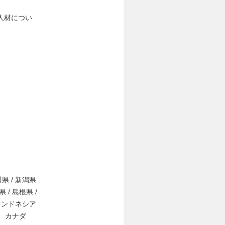
人材につい
川県 / 新潟県
県 / 島根県 /
/ インドネシア
カ、カナダ