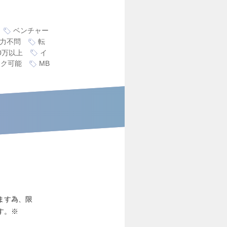
ベンチャー
力不問
転
0万以上
イ
ーク可能
MB
ます為、限
す。※