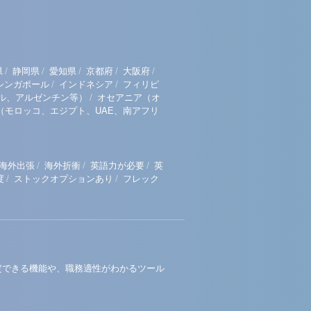
/
/
/
/
/
県
静岡県
愛知県
京都府
大阪府
/
/
シンガポール
インドネシア
フィリピ
/
ル、アルゼンチン等）
オセアニア（オ
（モロッコ、エジプト、UAE、南アフリ
/
/
/
海外出張
海外折衝
英語力が必要
英
/
/
度
ストックオプションあり
フレック
定できる機能や、職務適性がわかるツール