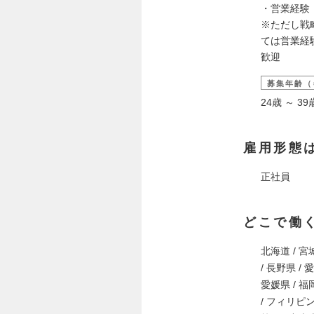
・営業経験（
※ただし戦
ては営業経
歓迎
募集年齢（
24歳 ～ 
雇用形態
正社員
どこで働
北海道 / 宮城
/ 長野県 / 
愛媛県 / 福岡
/ フィリピ