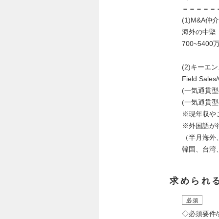
＝＝＝＝＝
(1)M&A
海外の中堅
700~5400
(2)キー
Field Sal
(一気通貫型の
(一気通貫型の
※現年収や
※外国語が
（半月海外
韓国、台湾
求められ
必須
◇必須要件