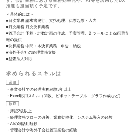
す。会計業務における業務効率化や、AI等を活用したDX
推進も担当頂く予定です。
＜具体的には＞
■日次業務 請求書発行、支払処理、伝票起票・入力
■月次業務 月次決算業務
■管理会計 予算・計数計画の作成、予実管理、BIツールによる経理情
報の提供
■決算業務 中間・本決算業務、申告・納税
■海外子会社の経理業務支援
■監査法人対応
求められるスキルは
必須
・事業会社での経理実務経験3年以上
・Excel応用スキル（関数、ピボットテーブル、グラフ作成など）
歓迎
・簿記2級以上
・経理業務フローの改善、業務効率化、システム導入の経験
・AIの利活用経験
・管理会計や海外子会社管理業務の経験