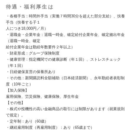
待遇・福利厚生は
・各種手当：時間外手当（実働７時間30分を超えた部分支給）、扶養
手当（扶養する子１
人につき18,000円／月）
・退職金・企業年金：退職一時金、確定給付企業年金、確定拠出年金
（退職一時金、確定
給付企業年金は勤続年数要件２年以上）
・財産形成：グループ保険制度
・健康管理：指定機関での健康診断（年１回）、ストレスチェック
（年１回）
・日経健保直営の保養所あり
・その他：新聞購読料全額補助（日本経済新聞）、永年勤続者表彰制
度（10年ごと）
【加入保険】
雇用保険、労災保険、健康保険、厚生年金
【その他】
・株式や投機性の高い金融商品の取引には制限があります（就業規則
で規定）。
・定年制：あり（60歳）
・継続雇用制度（再雇用制度）：あり（65歳まで）