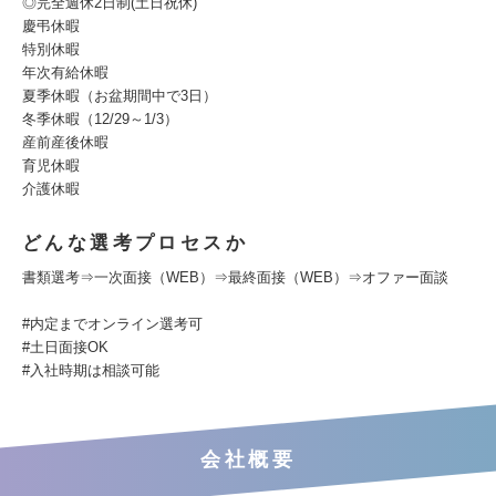
◎完全週休2日制(土日祝休)
慶弔休暇
特別休暇
年次有給休暇
夏季休暇（お盆期間中で3日）
冬季休暇（12/29～1/3）
産前産後休暇
育児休暇
介護休暇
どんな選考プロセスか
書類選考⇒一次面接（WEB）⇒最終面接（WEB）⇒オファー面談
#内定までオンライン選考可
#土日面接OK
#入社時期は相談可能
会社概要