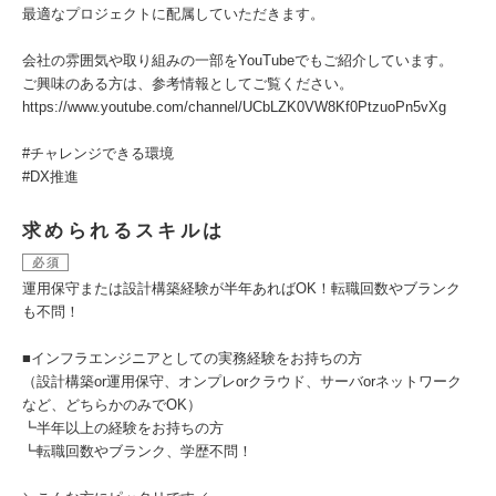
最適なプロジェクトに配属していただきます。
会社の雰囲気や取り組みの一部をYouTubeでもご紹介しています。
ご興味のある方は、参考情報としてご覧ください。
https://www.youtube.com/channel/UCbLZK0VW8Kf0PtzuoPn5vXg
#チャレンジできる環境
#DX推進
求められるスキルは
必須
運用保守または設計構築経験が半年あればOK！転職回数やブランク
も不問！
■インフラエンジニアとしての実務経験をお持ちの方
（設計構築or運用保守、オンプレorクラウド、サーバorネットワーク
など、どちらかのみでOK）
┗半年以上の経験をお持ちの方
┗転職回数やブランク、学歴不問！