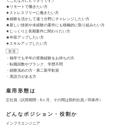
＼こんな方にピッタリです／
★リモートで働きたい方
★ストレスフリーに働きたい方
★経験を活かして違う分野にチャレンジしたい方
★新しい技術や未経験の案件にも積極的に取り組みたい方
★じっくりと長期案件に関わりたい方
★年収アップしたい方
★スキルアップしたい方
歓迎
・独学でも半年の実務経験をお持ちの方
・転職回数やブランク、学歴不問
・経験浅めの方・第二新卒歓迎
・英語力がある方
雇用形態は
正社員（試用期間：6ヶ月、その間は契約社員／同条件）
どんなポジション・役割か
インフラエンジニア