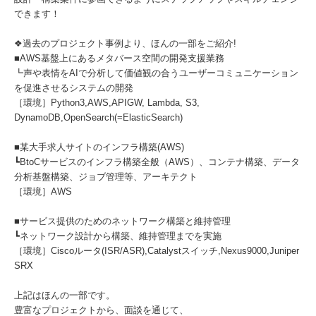
できます！
❖過去のプロジェクト事例より、ほんの一部をご紹介!
■AWS基盤上にあるメタバース空間の開発支援業務
┗声や表情をAIで分析して価値観の合うユーザーコミュニケーション
を促進させるシステムの開発
［環境］Python3,AWS,APIGW, Lambda, S3,
DynamoDB,OpenSearch(=ElasticSearch)
■某大手求人サイトのインフラ構築(AWS)
┗BtoCサービスのインフラ構築全般（AWS）、コンテナ構築、データ
分析基盤構築、ジョブ管理等、アーキテクト
［環境］AWS
■サービス提供のためのネットワーク構築と維持管理
┗ネットワーク設計から構築、維持管理までを実施
［環境］Ciscoルータ(ISR/ASR),Catalystスイッチ,Nexus9000,Juniper
SRX
上記はほんの一部です。
豊富なプロジェクトから、面談を通じて、