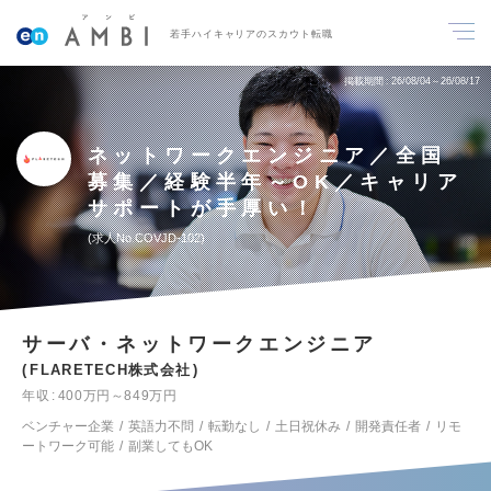
若手ハイキャリアのスカウト転職
掲載期間
26/08/04～26/08/17
ネットワークエンジニア／全国
募集／経験半年～OK／キャリア
サポートが手厚い！
求人No.COVJD-102
サーバ・ネットワークエンジニア
FLARETECH株式会社
年収
400万円～849万円
ベンチャー企業
英語力不問
転勤なし
土日祝休み
開発責任者
リモ
ートワーク可能
副業してもOK