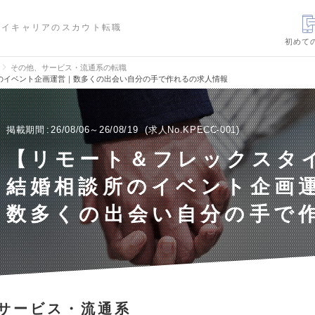
ハイキャリアのスカウト転職
初めて
その他、サービス・流通系の転職
のイベント企画運営｜数多くの出会い自分の手で作れるの求人情報
掲載期間
26/08/06～26/08/19
求人No.KPECC-001
【リモート＆フレックスタ
結婚相談所のイベント企画
数多くの出会い自分の手で
サービス・流通系