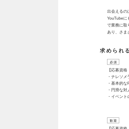
出会えるの
YouTu
で業務に取
あり、さま
求められ
必須
【応募資格
・ナレソメ予備
・基本的なPC
・円滑な対
・イベント
歓迎
【応募資格