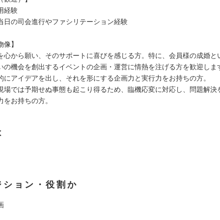
用経験
当日の司会進行やファシリテーション経験
物像】
を心から願い、そのサポートに喜びを感じる方。特に、会員様の成婚と
いの機会を創出するイベントの企画・運営に情熱を注げる方を歓迎しま
的にアイデアを出し、それを形にする企画力と実行力をお持ちの方。
現場では予期せぬ事態も起こり得るため、臨機応変に対応し、問題解決
力をお持ちの方。
は
ジション・役割か
画