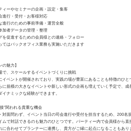
ティーやセミナーの企画・設定・集客
会進行・受付・お客様対応
な進行のための事前準備・運営全般
参加者データの管理・整理
グを促進するための会員様との連絡・フォロー
ってはバックオフィス業務も実施いただきます
ンの魅力】
場で、スケールするイベントづくりに挑戦
にイベントが開催されており、実践の場が豊富にあることも特徴のひと
らに規模の大きなイベントや新しい形式の企画も増えていく予定で、成
ダイナミックな経験ができます。
直接”関われる貴重な機会
・対面問わず、イベント当日の司会進行や受付を担当するため、200名
イムで対話できるのも魅力のひとつです。パーティー内で会員様から直
れに合わせてプランナーに連携し、貴方がご縁に起点になることもあり