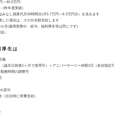
円～40.0万円
回（昨年度実績）
みなし残業代月30時間分(月5.7万円～8.3万円分）を含みます
過した場合は、その分全額支給します
3カ月(雇用形態や、給与、福利厚生等は同じです)
2回）
利厚生は
完備
日（誕生日前後1ヶ月で使用可）＋アニバーサーリー休暇2日（各自指定
り勤務時間の調整可
可
マホ貸与
給（出社時に実費支給）
は