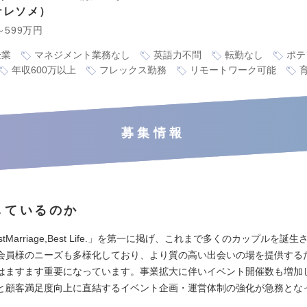
ナレソメ
～599万円
企業
マネジメント業務なし
英語力不問
転勤なし
ポテ
年収600万以上
フレックス勤務
リモートワーク可能
募集情報
しているのか
tMarriage,Best Life.」を第一に掲げ、これまで多くのカップルを誕
会員様のニーズも多様化しており、より質の高い出会いの場を提供する
はますます重要になっています。事業拡大に伴いイベント開催数も増加
と顧客満足度向上に直結するイベント企画・運営体制の強化が急務とな