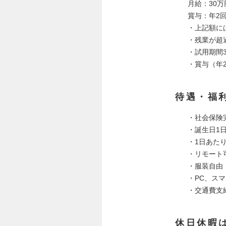
月給：30万
賞与：年2
・上記額には
・残業が超
・試用期間
・賞与（年
待遇・福
・社会保険
・誕生日1
・1日あた
・リモート
・服装自由
・PC、ス
・交通費支
休日休暇