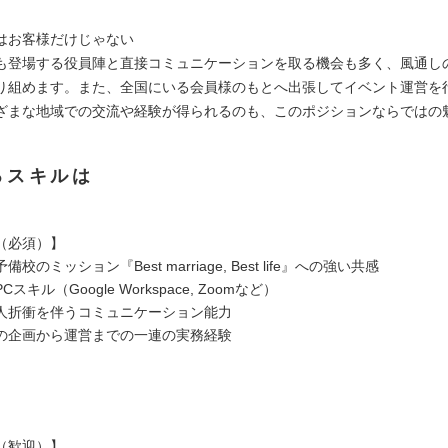
はお客様だけじゃない
beにも登場する役員陣と直接コミュニケーションを取る機会も多く、風通し
り組めます。また、全国にいる会員様のもとへ出張してイベント運営を
ざまな地域での交流や経験が得られるのも、このポジションならではの
るスキルは
（必須）】
校のミッション『Best marriage, Best life』への強い共感
スキル（Google Workspace, Zoomなど）
人折衝を伴うコミュニケーション能力
の企画から運営までの一連の実務経験
（歓迎）】