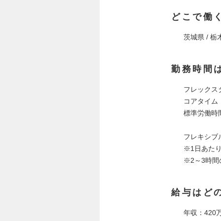
どこで働
茨城県 / 栃木
勤務時間
フレック
コアタイム：
標準労働時間
フレキシブルタ
※1日あたり
※2～3時
給与はど
年収：420万