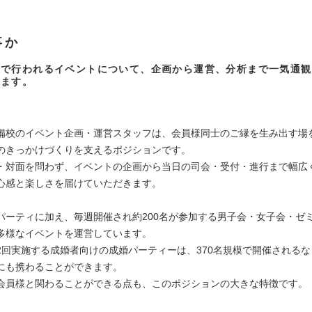
事か
内で行われるイベントについて、企画から運営、分析まで一気通観
きます。
】
備校のイベント企画・運営スタッフは、会員様同士のご縁を生み出す場
のきっかけづくりを支えるポジションです。
・対面を問わず、イベントの企画から当日の司会・受付・進行まで幅広
心感と楽しさを届けていただきます。
パーティに加え、毎週開催され約200名が参加する男子会・女子会・ゼ
多様なイベントを運営しています。
2回実施する成婚者向けの成婚パーティーは、370名規模で開催される
にも携わることができます。
会員様と関わることができる点も、このポジションの大きな特徴です。