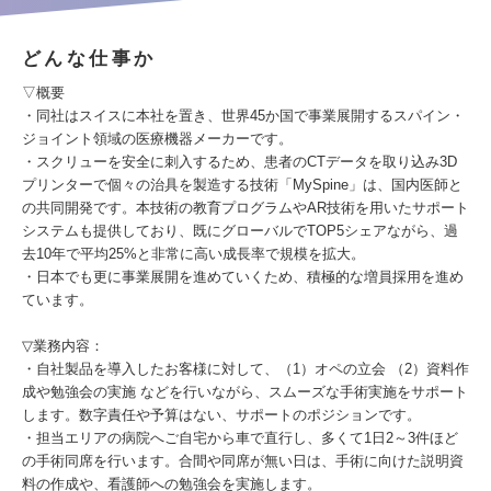
どんな仕事か
▽概要
・同社はスイスに本社を置き、世界45か国で事業展開するスパイン・
ジョイント領域の医療機器メーカーです。
・スクリューを安全に刺入するため、患者のCTデータを取り込み3D
プリンターで個々の治具を製造する技術「MySpine」は、国内医師と
の共同開発です。本技術の教育プログラムやAR技術を用いたサポート
システムも提供しており、既にグローバルでTOP5シェアながら、過
去10年で平均25%と非常に高い成長率で規模を拡大。
・日本でも更に事業展開を進めていくため、積極的な増員採用を進め
ています。
▽業務内容：
・自社製品を導入したお客様に対して、（1）オペの立会 （2）資料作
成や勉強会の実施 などを行いながら、スムーズな手術実施をサポート
します。数字責任や予算はない、サポートのポジションです。
・担当エリアの病院へご自宅から車で直行し、多くて1日2～3件ほど
の手術同席を行います。合間や同席が無い日は、手術に向けた説明資
料の作成や、看護師への勉強会を実施します。