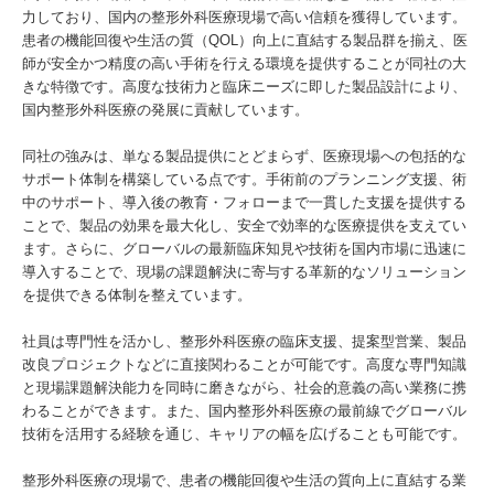
力しており、国内の整形外科医療現場で高い信頼を獲得しています。
患者の機能回復や生活の質（QOL）向上に直結する製品群を揃え、医
師が安全かつ精度の高い手術を行える環境を提供することが同社の大
きな特徴です。高度な技術力と臨床ニーズに即した製品設計により、
国内整形外科医療の発展に貢献しています。
同社の強みは、単なる製品提供にとどまらず、医療現場への包括的な
サポート体制を構築している点です。手術前のプランニング支援、術
中のサポート、導入後の教育・フォローまで一貫した支援を提供する
ことで、製品の効果を最大化し、安全で効率的な医療提供を支えてい
ます。さらに、グローバルの最新臨床知見や技術を国内市場に迅速に
導入することで、現場の課題解決に寄与する革新的なソリューション
を提供できる体制を整えています。
社員は専門性を活かし、整形外科医療の臨床支援、提案型営業、製品
改良プロジェクトなどに直接関わることが可能です。高度な専門知識
と現場課題解決能力を同時に磨きながら、社会的意義の高い業務に携
わることができます。また、国内整形外科医療の最前線でグローバル
技術を活用する経験を通じ、キャリアの幅を広げることも可能です。
整形外科医療の現場で、患者の機能回復や生活の質向上に直結する業