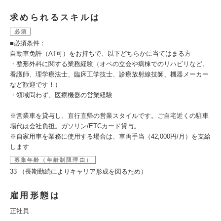
求められるスキルは
必須
■必須条件：
自動車免許（AT可）をお持ちで、以下どちらかに当てはまる方
・整形外科に関する業務経験（オペの立会や病棟でのリハビリなど。
看護師、理学療法士、臨床工学技士、診療放射線技師、機器メーカー
など歓迎です！）
・領域問わず、医療機器の営業経験
※営業車を貸与し、直行直帰の営業スタイルです。ご自宅近くの駐車
場代は会社負担。ガソリン/ETCカード貸与。
※自家用車を業務に使用する場合は、車両手当（42,000円/月）を支給
します
募集年齢（年齢制限理由）
33 （長期勤続によりキャリア形成を図るため）
雇用形態は
正社員