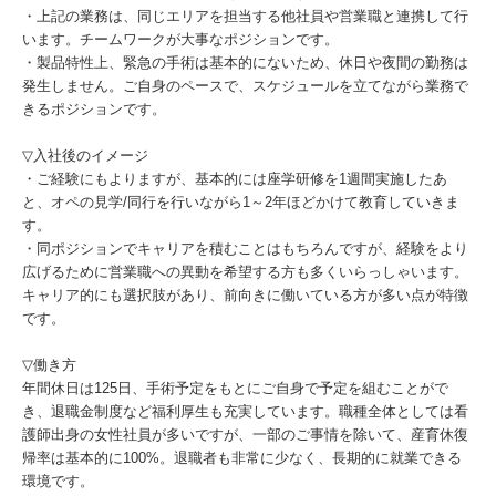
・上記の業務は、同じエリアを担当する他社員や営業職と連携して行
います。チームワークが大事なポジションです。
・製品特性上、緊急の手術は基本的にないため、休日や夜間の勤務は
発生しません。ご自身のペースで、スケジュールを立てながら業務で
きるポジションです。
▽入社後のイメージ
・ご経験にもよりますが、基本的には座学研修を1週間実施したあ
と、オペの見学/同行を行いながら1～2年ほどかけて教育していきま
す。
・同ポジションでキャリアを積むことはもちろんですが、経験をより
広げるために営業職への異動を希望する方も多くいらっしゃいます。
キャリア的にも選択肢があり、前向きに働いている方が多い点が特徴
です。
▽働き方
年間休日は125日、手術予定をもとにご自身で予定を組むことがで
き、退職金制度など福利厚生も充実しています。職種全体としては看
護師出身の女性社員が多いですが、一部のご事情を除いて、産育休復
帰率は基本的に100%。退職者も非常に少なく、長期的に就業できる
環境です。