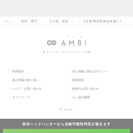
ハイク
技術・専門職
その他、技術・専
【全国/希望勤務地考慮】クリ
ラス求
系（メディカ
門職系（メディカ
ニカルスペシャリスト（Spin
人TOP
ル）の転職
ル）の転職
e領域）の求人情報
若手ハイキャリアのスカウト転職
利用規約
求人情報に関するポリシー
個人情報の取り扱い
推奨環境
ヘルプ・お問い合わせ
参画のお問い合わせ
サイトマップ
エン会社概要
©
en Inc.
担当ヘッドハンターから
合格可能性判定
が届きます