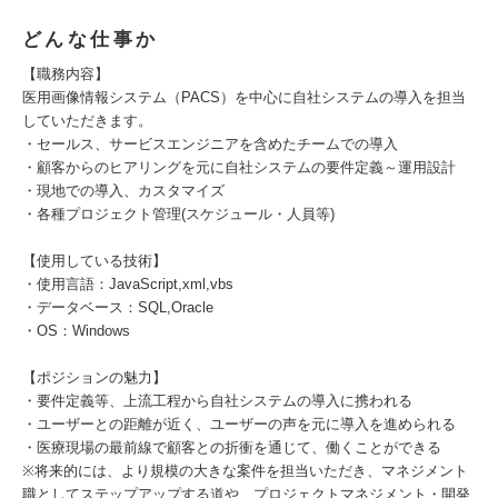
どんな仕事か
【職務内容】
医用画像情報システム（PACS）を中心に自社システムの導入を担当
していただきます。
・セールス、サービスエンジニアを含めたチームでの導入
・顧客からのヒアリングを元に自社システムの要件定義～運用設計
・現地での導入、カスタマイズ
・各種プロジェクト管理(スケジュール・人員等)
【使用している技術】
・使用言語：JavaScript,xml,vbs
・データベース：SQL,Oracle
・OS：Windows
【ポジションの魅力】
・要件定義等、上流工程から自社システムの導入に携われる
・ユーザーとの距離が近く、ユーザーの声を元に導入を進められる
・医療現場の最前線で顧客との折衝を通じて、働くことができる
※将来的には、より規模の大きな案件を担当いただき、マネジメント
職としてステップアップする道や、プロジェクトマネジメント・開発