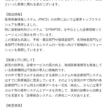
といった業務に携わる道がございます。
【製品情報】
医用画像情報システム（PACS）の分野においては業界トップクラス
シェアを獲得しました。
特に放射線科向けシステム「SYNAPSE」を中心とした診療情報ソリ
ューションに強みを持っています。
この実績を武器に、手術・重症部門や循環器部門、生理検査部門など
各部門で利用されているシステムの一元化へ向けて積極的にソリュー
ションを展開していきます。
【医療とITに関して】
経営の効率化、診療サービスの質の向上、地域医療連携等を推進して
いる医療機関はIT技術の導入に積極的です。
その中で電子カルテを始めとする基幹システムや各診療部門システム
はすでに医療施設に普及しています。そのような状況の中で院内の各
診療部門システム同士の医療データを一元化・統合し、さらには電子
カルテ等の基幹システムとデータを共有して、医師の診断から治療ま
でを支援する「診療統合システム」の潜在ニーズがあります。
【教育環境】