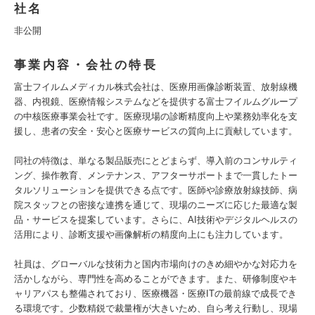
社名
非公開
事業内容・会社の特長
富士フイルムメディカル株式会社は、医療用画像診断装置、放射線機
器、内視鏡、医療情報システムなどを提供する富士フイルムグループ
の中核医療事業会社です。医療現場の診断精度向上や業務効率化を支
援し、患者の安全・安心と医療サービスの質向上に貢献しています。
同社の特徴は、単なる製品販売にとどまらず、導入前のコンサルティ
ング、操作教育、メンテナンス、アフターサポートまで一貫したトー
タルソリューションを提供できる点です。医師や診療放射線技師、病
院スタッフとの密接な連携を通じて、現場のニーズに応じた最適な製
品・サービスを提案しています。さらに、AI技術やデジタルヘルスの
活用により、診断支援や画像解析の精度向上にも注力しています。
社員は、グローバルな技術力と国内市場向けのきめ細やかな対応力を
活かしながら、専門性を高めることができます。また、研修制度やキ
ャリアパスも整備されており、医療機器・医療ITの最前線で成長でき
る環境です。少数精鋭で裁量権が大きいため、自ら考え行動し、現場