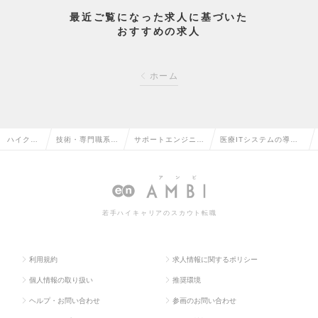
最近ご覧になった求人に基づいた
おすすめの求人
ホーム
ハイクラ
技術・専門職系
サポートエンジニア
医療ITシステムの導入
ス求人T
（メディカル）の
（メディカル）の転
エンジニア(全国)の求人
OP
転職
職
情報
若手ハイキャリアのスカウト転職
利用規約
求人情報に関するポリシー
個人情報の取り扱い
推奨環境
ヘルプ・お問い合わせ
参画のお問い合わせ