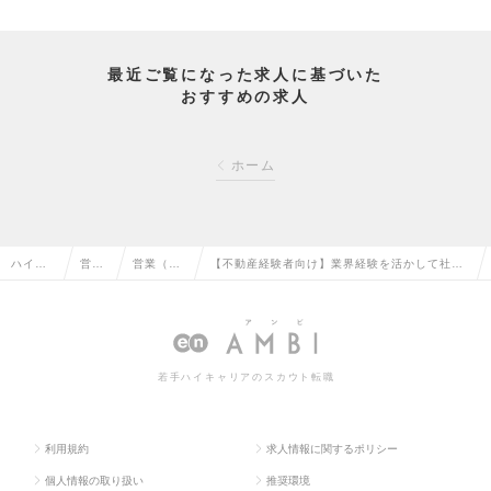
最近ご覧になった求人に基づいた
おすすめの求人
ホーム
ハイク
営業
営業（法
【不動産経験者向け】業界経験を活かして社会
ラス求
系の
人向け）
課題を解決／土日祝休・転勤無／不動産Tech導
人TOP
転職
の転職
入コンサルの求人情報
若手ハイキャリアのスカウト転職
利用規約
求人情報に関するポリシー
個人情報の取り扱い
推奨環境