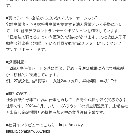
す。
■実はライバル企業がほぼいない"ブルーオーシャン"
宅建事業者へ空き家管理事業を提案する法人営業という分野におい
て、L&Fは業界フロントランナーのポジションを確立しています。
「正攻法で戦える」という圧倒的な強みがあります。入社後は大手不
動産会社出身で活躍している社員が教育係(メンター)としてマンツー
マンでサポートします。
■評価制度：
年2回人事評価シートを基に面談。昇給・昇進は成果に応じて機動的
かつ積極的に実施しています。
例）27歳女性（課長職）：入社2年９ヵ月、昇給4回、年収1.7倍
■弊社の魅力：
社会貢献性が非常に高い仕事を通じて、自身の成長を強く実感できる
仕事です。2026年1月、シリーズAラウンドの資金調達完了。上場会社
も出資し金融機関との提携も加速中の業界注目企業です。
■社員インタビューはこちら：https://moovy-
plus.jp/company/331/jobs