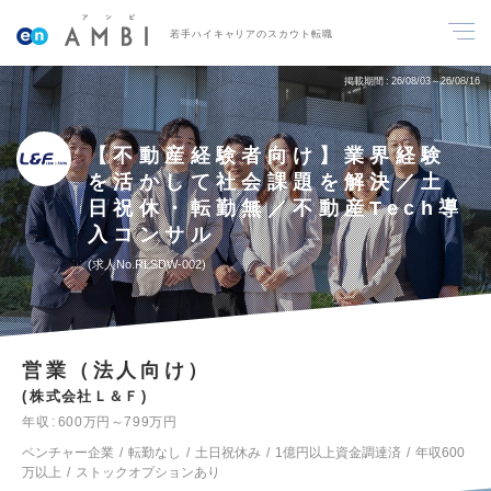
若手ハイキャリアのスカウト転職
掲載期間
26/08/03～26/08/16
【不動産経験者向け】業界経験
を活かして社会課題を解決／土
日祝休・転勤無／不動産Tech導
入コンサル
求人No.RLSDW-002
営業（法人向け）
株式会社Ｌ＆Ｆ
年収
600万円～799万円
ベンチャー企業
転勤なし
土日祝休み
1億円以上資金調達済
年収600
万以上
ストックオプションあり