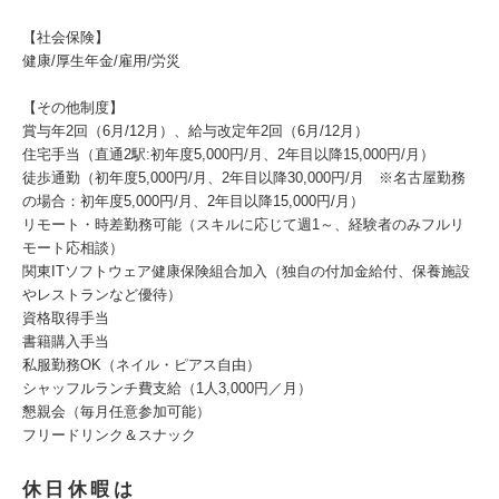
【社会保険】
健康/厚生年金/雇用/労災
【その他制度】
賞与年2回（6月/12月）、給与改定年2回（6月/12月）
住宅手当（直通2駅:初年度5,000円/月、2年目以降15,000円/月）
徒歩通勤（初年度5,000円/月、2年目以降30,000円/月 ※名古屋勤務
の場合：初年度5,000円/月、2年目以降15,000円/月）
リモート・時差勤務可能（スキルに応じて週1～、経験者のみフルリ
モート応相談）
関東ITソフトウェア健康保険組合加入（独自の付加金給付、保養施設
やレストランなど優待）
資格取得手当
書籍購入手当
私服勤務OK（ネイル・ピアス自由）
シャッフルランチ費支給（1人3,000円／月）
懇親会（毎月任意参加可能）
フリードリンク＆スナック
休日休暇は