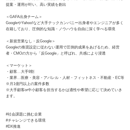
提案・運用が叶い、高い実績を創出
＜GAFA出身チーム＞
GoogleやYahoo!など大手テックカンパニー出身者やエンジニアが多く
在籍しており、圧倒的な知識・ノウハウを自由に深く学べる環境
＜新規営業なし・反Google＞
Googleの推奨設定に従わない運用で圧倒的成果をあげるため、経営
者・CMOの方から「反Google」と呼ばれ、共感により浸透
＜マーケット＞
・顧客…大手9割
・業界…医療・美容・アパレル・人材・フィットネス・不動産・EC等
※月1億円以上の案件多数
※大手顧客or中小顧客を担当するかは適性や希望に応じて決めていき
ます。
#社会課題に挑む企業
#チャレンジできる環境
#DX推進