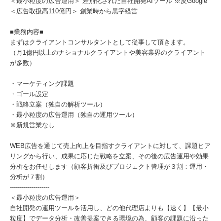
＜最小粒度の広告運用＞ 差別化された自社開発AIツール ※反Google
＜広告取扱高110億円＞ 創業時から黒字経営
■業務内容■
まずはクライアントコンサルタントとして従事して頂きます。
（月1億円以上のナショナルクライアントや美容業界のクライアント
が多数）
・マーケティング課題
・ゴール設定
・戦略立案（独自の解析ツール）
・最小粒度の広告運用（独自の運用ツール）
※新規営業なし
WEB広告を通じて売上向上を目指すクライアントに対して、課題ヒア
リングから行い、成果に応じた戦略を立案、その後の広告運用や効果
分析をお任せします（顧客折衝及びプロジェクト管理が３割：運用・
分析が７割）
--------------------
＜最小粒度の広告運用＞
自社開発の運用ツールを活用し、どの他代理店よりも【速く】【最小
粒度】でデータ分析・改善提案できる環境の為、顧客の課題に沿った