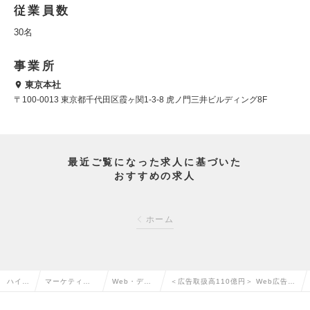
従業員数
30名
事業所
東京本社
〒100-0013 東京都千代田区霞ヶ関1-3-8 虎ノ門三井ビルディング8F
最近ご覧になった求人に基づいた
おすすめの求人
ホーム
ハイク
マーケティン
Web・デジ
＜広告取扱高110億円＞ Web広告運
ラス求
グ・販促企
タルマーケ
用AIコンサル★年収確約700～◆上