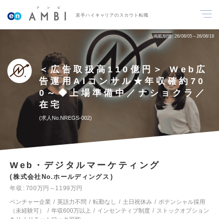
若手ハイキャリアのスカウト転職
掲載期間
26/08/05～26/08/18
＜広告取扱高110億円＞ Web広
告運用AIコンサル★年収確約70
0～◆上場準備中／ナショクラ／
在宅
求人No.NREGS-002
Web・デジタルマーケティング
株式会社No.ホールディングス
年収
700万円～1199万円
ベンチャー企業
英語力不問
転勤なし
土日祝休み
ポテンシャル採用
（未経験可）
年収600万以上
インセンティブ制度
ストックオプション