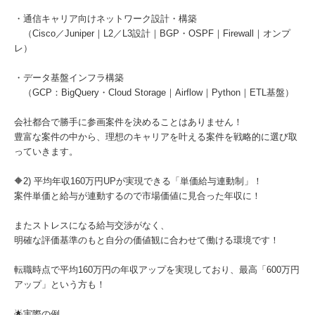
・通信キャリア向けネットワーク設計・構築
（Cisco／Juniper｜L2／L3設計｜BGP・OSPF｜Firewall｜オンプ
レ）
・データ基盤インフラ構築
（GCP：BigQuery・Cloud Storage｜Airflow｜Python｜ETL基盤）
会社都合で勝手に参画案件を決めることはありません！
豊富な案件の中から、理想のキャリアを叶える案件を戦略的に選び取
っていきます。
🔶2) 平均年収160万円UPが実現できる「単価給与連動制」！
案件単価と給与が連動するので市場価値に見合った年収に！
またストレスになる給与交渉がなく、
明確な評価基準のもと自分の価値観に合わせて働ける環境です！
転職時点で平均160万円の年収アップを実現しており、最高「600万円
アップ」という方も！
🌟実際の例