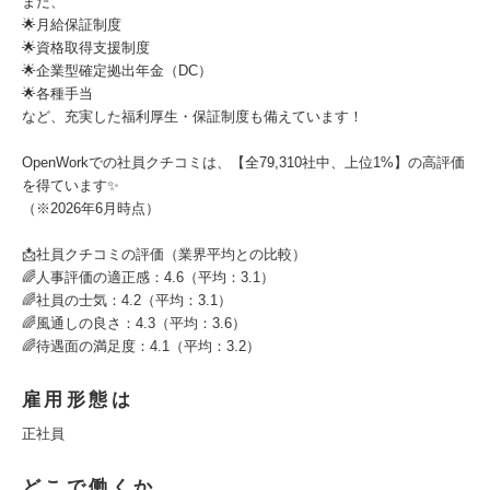
また、
🌟月給保証制度
🌟資格取得支援制度
🌟企業型確定拠出年金（DC）
🌟各種手当
など、充実した福利厚生・保証制度も備えています！
OpenWorkでの社員クチコミは、【全79,310社中、上位1%】の高評価
を得ています✨
（※2026年6月時点）
📩社員クチコミの評価（業界平均との比較）
🌈人事評価の適正感：4.6（平均：3.1）
🌈社員の士気：4.2（平均：3.1）
🌈風通しの良さ：4.3（平均：3.6）
🌈待遇面の満足度：4.1（平均：3.2）
雇用形態は
正社員
どこで働くか