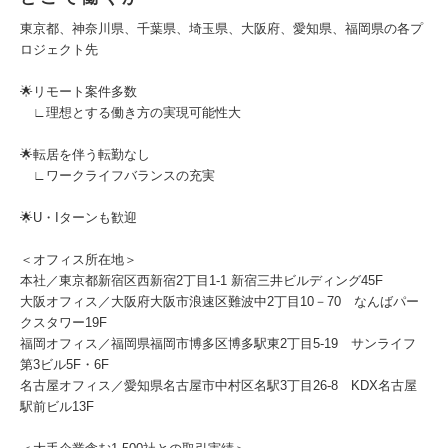
東京都、神奈川県、千葉県、埼玉県、大阪府、愛知県、福岡県の各プ
ロジェクト先
🌟リモート案件多数
∟理想とする働き方の実現可能性大
🌟転居を伴う転勤なし
∟ワークライフバランスの充実
🌟U・Iターンも歓迎
＜オフィス所在地＞
本社／東京都新宿区西新宿2丁目1-1 新宿三井ビルディング45F
大阪オフィス／大阪府大阪市浪速区難波中2丁目10－70 なんばパー
クスタワー19F
福岡オフィス／福岡県福岡市博多区博多駅東2丁目5-19 サンライフ
第3ビル5F・6F
名古屋オフィス／愛知県名古屋市中村区名駅3丁目26-8 KDX名古屋
駅前ビル13F