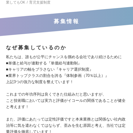
業してもOK
育児支援制度
募集情報
なぜ募集しているのか
私たちは、誰もが公平にチャンスを掴める会社であり続けるために
■単価と給与が連動する『単価給与連動制』
■キャリアの軸をブラさない『キャリア選択制度』
■業界トップクラスの割合を誇る『体制参画（70％以上）』
上記3つの強力な制度を整えています！
これまでの年功序列は良くできた仕組みだと思いますが、
こと技術職においては実力と評価がイコールの関係であることが健全
と考えます！
また、評価にあたっては定性評価ですと本来業務とは関係ない社内政
治等に気を遣わなくてはならず、歪みを生む原因と考え、当社では定
量評価を徹底しています！