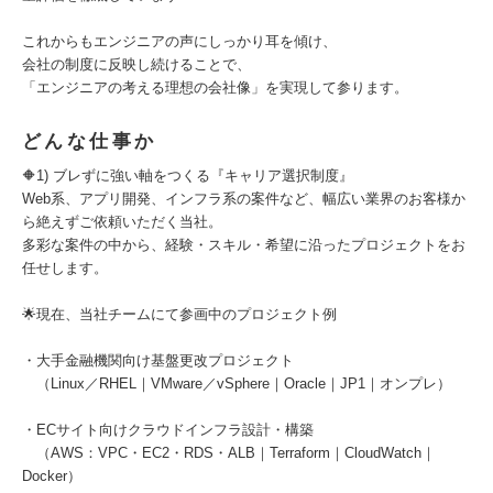
これからもエンジニアの声にしっかり耳を傾け、
会社の制度に反映し続けることで、
「エンジニアの考える理想の会社像」を実現して参ります。
どんな仕事か
🔶1) ブレずに強い軸をつくる『キャリア選択制度』
Web系、アプリ開発、インフラ系の案件など、幅広い業界のお客様か
ら絶えずご依頼いただく当社。
多彩な案件の中から、経験・スキル・希望に沿ったプロジェクトをお
任せします。
🌟現在、当社チームにて参画中のプロジェクト例
・大手金融機関向け基盤更改プロジェクト
（Linux／RHEL｜VMware／vSphere｜Oracle｜JP1｜オンプレ）
・ECサイト向けクラウドインフラ設計・構築
（AWS：VPC・EC2・RDS・ALB｜Terraform｜CloudWatch｜
Docker）