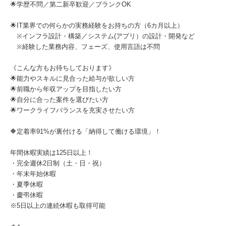
🌟学歴不問／第二新卒歓迎／ブランクOK
🌟IT業界での何らかの実務経験をお持ちの方（6カ月以上）
※インフラ設計・構築／システム(アプリ）の設計・開発など
※経験した業務内容、フェーズ、使用言語は不問
《こんな方もお待ちしております》
🌟能力やスキルに見合った給与が欲しい方
🌟前職から年収アップを目指したい方
🌟自分に合った案件を選びたい方
🌟ワークライフバランスを充実させたい方
🔶定着率91%が裏付ける「納得して働ける環境」！
年間休暇実績は125日以上！
・完全週休2日制（土・日・祝）
・年末年始休暇
・夏季休暇
・慶弔休暇
※5日以上の連続休暇も取得可能