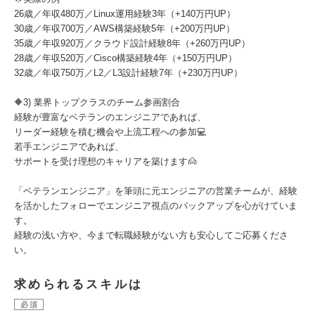
26歳／年収480万／Linux運用経験3年（+140万円UP）
30歳／年収700万／AWS構築経験5年（+200万円UP）
35歳／年収920万／クラウド設計経験8年（+260万円UP）
28歳／年収520万／Cisco構築経験4年（+150万円UP）
32歳／年収750万／L2／L3設計経験7年（+230万円UP）
🔶3) 業界トップクラスのチーム参画割合
経験が豊富なベテランのエンジニアであれば、
リーダー経験を積む機会や上流工程への参加💻
若手エンジニアであれば、
サポートを受け理想のキャリアを築けます🙍
「ベテランエンジニア」を筆頭に元エンジニアの営業チームが、経験
を活かしたフォローでエンジニア視点のバックアップを心がけていま
す。
経験の浅い方や、今まで転職経験がない方も安心してご応募くださ
い。
求められるスキルは
必須