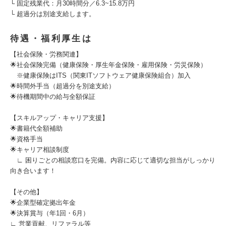
└ 固定残業代：月30時間分／6.3~15.8万円
└ 超過分は別途支給します。
待遇・福利厚生は
【社会保険・労務関連】
🌟社会保険完備（健康保険・厚生年金保険・雇用保険・労災保険）
※健康保険はITS（関東ITソフトウェア健康保険組合）加入
🌟時間外手当（超過分を別途支給）
🌟待機期間中の給与全額保証
【スキルアップ・キャリア支援】
🌟書籍代全額補助
🌟資格手当
🌟キャリア相談制度
∟ 困りごとの相談窓口を完備。内容に応じて適切な担当がしっかり
向き合います！
【その他】
🌟企業型確定拠出年金
🌟決算賞与（年1回・6月）
∟ 営業貢献、リファラル等