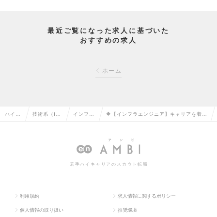
最近ご覧になった求人に基づいた
おすすめの求人
ホーム
ハイク
技術系（I
インフラ
🔶【インフラエンジニア】キャリアを着実
ラス求
T・Web・
エンジニ
に作る『キャリア選択制』＆公正な報酬を
人TOP
通信系）の
アの転職
得られる『単価連動制』の求人情報
転職
若手ハイキャリアのスカウト転職
利用規約
求人情報に関するポリシー
個人情報の取り扱い
推奨環境