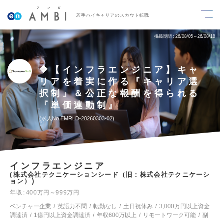
若手ハイキャリアのスカウト転職
掲載期間
26/08/05～26/08/18
🔶【インフラエンジニア】キャ
リアを着実に作る『キャリア選
択制』＆公正な報酬を得られる
『単価連動制』
求人No.EMRLD-20260303-02
インフラエンジニア
株式会社テクニケーションシード（旧：株式会社テクニケーシ
ョン）
年収
400万円～999万円
ベンチャー企業
英語力不問
転勤なし
土日祝休み
3,000万円以上資金
調達済
1億円以上資金調達済
年収600万以上
リモートワーク可能
副