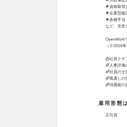
🌟資格取得
🌟企業型確
🌟各種手当
など、充実
OpenWo
（※2026
📩社員ク
🌈人事評価
🌈社員の士
🌈風通しの
🌈待遇面の
雇用形態
正社員