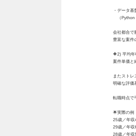
・データ基
（Python
会社都合で
豊富な案件
🔶2) 平
案件単価と
またストレ
明確な評価
転職時点で
🌟実際の例
25歳／年収
29歳／年収
28歳／年収5