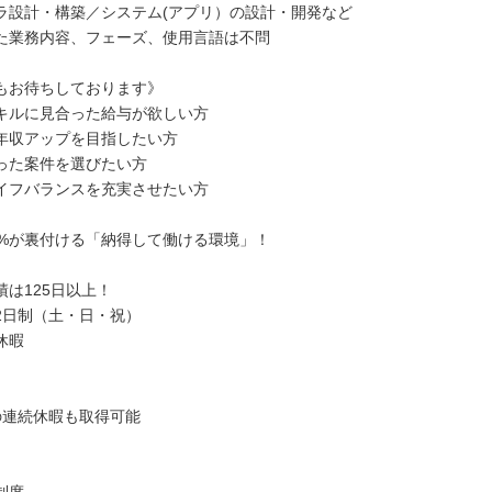
設計・構築／システム(アプリ）の設計・開発など
業務内容、フェーズ、使用言語は不問
もお待ちしております》
スキルに見合った給与が欲しい方
ら年収アップを目指したい方
合った案件を選びたい方
ライフバランスを充実させたい方
91%が裏付ける「納得して働ける環境」！
績は125日以上！
2日制（土・日・祝）
休暇
の連続休暇も取得可能
制度