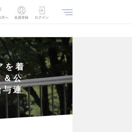
の方へ
会員登録
ログイン
アを着
』＆公
給与連