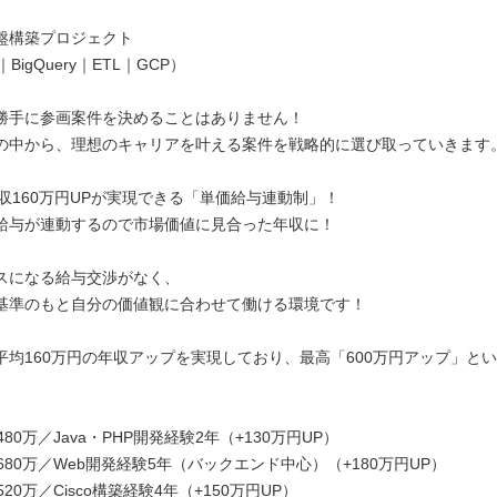
盤構築プロジェクト
｜BigQuery｜ETL｜GCP）
勝手に参画案件を決めることはありません！
の中から、理想のキャリアを叶える案件を戦略的に選び取っていきます
均年収160万円UPが実現できる「単価給与連動制」！
給与が連動するので市場価値に見合った年収に！
スになる給与交渉がなく、
基準のもと自分の価値観に合わせて働ける環境です！
平均160万円の年収アップを実現しており、最高「600万円アップ」と
480万／Java・PHP開発経験2年（+130万円UP）
680万／Web開発経験5年（バックエンド中心）（+180万円UP）
20万／Cisco構築経験4年（+150万円UP）