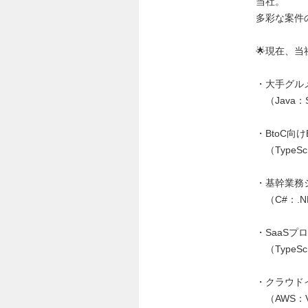
当社。
多彩な案件
🌟現在、
・大手グル
（Java：Sp
・BtoC向
（TypeScr
・基幹業務
（C#：.NET
・SaaS
（TypeScr
・クラウド
（AWS：VP