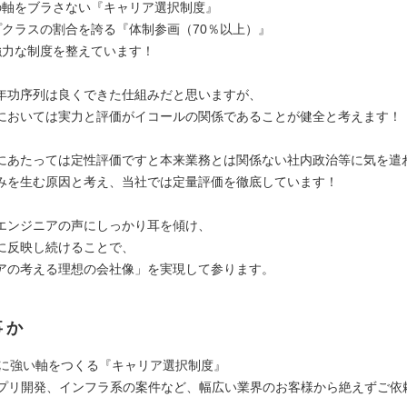
の軸をブラさない『キャリア選択制度』
プクラスの割合を誇る『体制参画（70％以上）』
強力な制度を整えています！
年功序列は良くできた仕組みだと思いますが、
においては実力と評価がイコールの関係であることが健全と考えます！
にあたっては定性評価ですと本来業務とは関係ない社内政治等に気を遣
みを生む原因と考え、当社では定量評価を徹底しています！
エンジニアの声にしっかり耳を傾け、
に反映し続けることで、
アの考える理想の会社像」を実現して参ります。
事か
レずに強い軸をつくる『キャリア選択制度』
アプリ開発、インフラ系の案件など、幅広い業界のお客様から絶えずご依