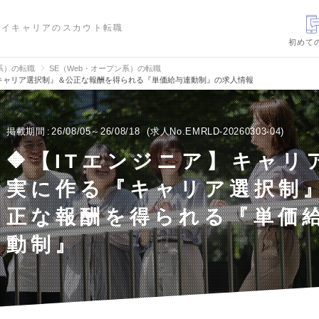
ハイキャリアのスカウト転職
初めて
信系）の転職
SE（Web・オープン系）の転職
『キャリア選択制』＆公正な報酬を得られる『単価給与連動制』の求人情報
掲載期間
26/08/05～26/08/18
求人No.EMRLD-20260303-04
🔶【ITエンジニア】キャリ
実に作る『キャリア選択制
正な報酬を得られる『単価
動制』