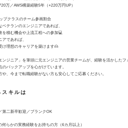
720万／AWS構築経験5年（+220万円UP）
界トップクラスのチーム参画割合
なベテランのエンジニアであれば、
験を積む機会や上流工程への参加💻
ニアであれば、
受け理想のキャリアを築けます🙍
エンジニア」を筆頭に元エンジニアの営業チームが、経験を活かしたフ
点のバックアップを心がけています。
方や、今まで転職経験がない方も安心してご応募ください。
るスキルは
問／第二新卒歓迎／ブランクOK
界での何らかの実務経験をお持ちの方（6カ月以上）