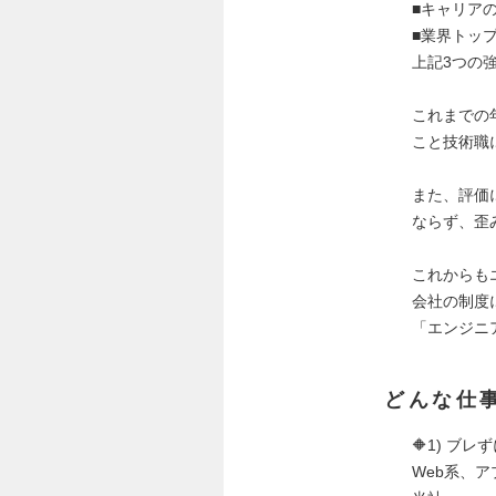
■キャリア
■業界トッ
上記3つの
これまでの
こと技術職
また、評価
ならず、歪
これからも
会社の制度
「エンジニ
どんな仕
🔶1) ブ
Web系、