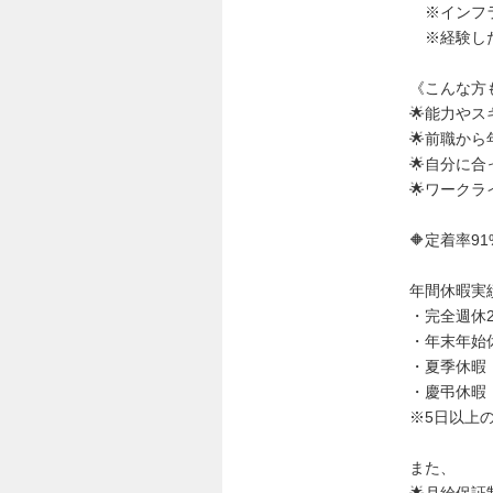
※インフラ
※経験した
《こんな方
🌟能力や
🌟前職か
🌟自分に
🌟ワーク
🔶定着率
年間休暇実
・完全週休
・年末年始
・夏季休暇
・慶弔休暇
※5日以上
また、
🌟月給保証