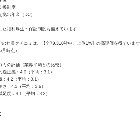
支援制度
定拠出年金（DC）
した福利厚生・保証制度も備えています！
rkでの社員クチコミは、【全79,310社中、上位1%】の高評価を得ていま
年6月時点）
チコミの評価（業界平均との比較）
の適正感：4.6（平均：3.1）
気：4.2（平均：3.1）
良さ：4.3（平均：3.6）
満足度：4.1（平均：3.2）
は