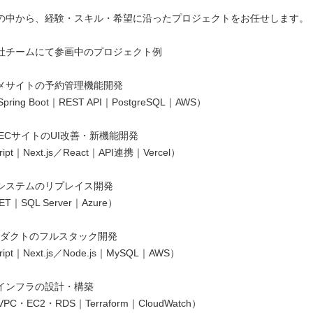
の中から、経験・スキル・希望に沿ったプロジェクトをお任せします。
当社チームにて参画中のプロジェクト例
メサイトの予約管理機能開発
ring Boot｜REST API｜PostgreSQL｜AWS）
けECサイトのUI改善・新機能開発
ipt｜Next.js／React｜API連携｜Vercel）
システムのリプレイス開発
｜SQL Server｜Azure）
プロダクトのフルスタック開発
ipt｜Next.js／Node.js｜MySQL｜AWS）
インフラの設計・構築
C・EC2・RDS｜Terraform｜CloudWatch）