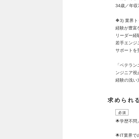
34歳／年収
🔶3) 業
経験が豊富
リーダー経
若手エンジ
サポートを
「ベテラン
ンジニア視
経験の浅い
求められ
必須
🌟学歴不
🌟IT業