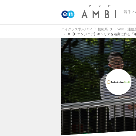
若手
ハイクラス求人TOP
技術系（IT・Web・通
🔶【ITエンジニア】キャリアを着実に作る