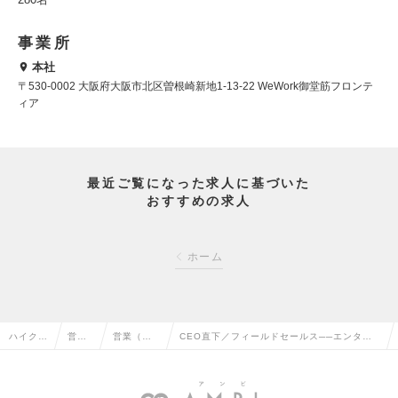
事業所
本社
〒530-0002 大阪府大阪市北区曽根崎新地1-13-22 WeWork御堂筋フロンテ
ィア
最近ご覧になった求人に基づいた
おすすめの求人
ホーム
ハイクラ
営業
営業（法
CEO直下／フィールドセールス──エンター
ス求人T
系の
人向け）
プライズ企業のマーケ課題をSaaS×AIで解
OP
転職
の転職
決。の求人情報