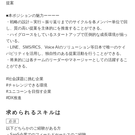
提案
■本ポジションの魅力ーーーー
・戦略の設計～実行～振り返りまでのサイクルを各メンバー単位で回
し、質の高い提案を主体的にを推進することができる。
・ハイグロースをしているスタートアップで圧倒的な成長環境が揃っ
ている。
・LINE、SMS/RCS、Voice AIのソリューション等日本で唯一のケイ
パビリティを活用し、独自性のある提案活動を行うことができる。
・将来的には各チームのリーダーやマネージャーとしての活躍するこ
とができる。
#社会課題に挑む企業
#チャレンジできる環境
#ユニコーンを目指す企業
#DX推進
求められるスキルは
必須
以下どちらかのご経験がある方
・SaaS企業でのフィールドセールスのご経験