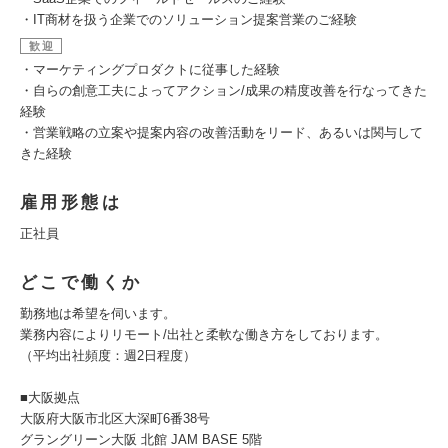
・IT商材を扱う企業でのソリューション提案営業のご経験
歓迎
・マーケティングプロダクトに従事した経験
・自らの創意工夫によってアクション/成果の精度改善を行なってきた
経験
・営業戦略の立案や提案内容の改善活動をリード、あるいは関与して
きた経験
雇用形態は
正社員
どこで働くか
勤務地は希望を伺います。
業務内容によりリモート/出社と柔軟な働き方をしております。
（平均出社頻度：週2日程度）
■大阪拠点
大阪府大阪市北区大深町6番38号
グラングリーン大阪 北館 JAM BASE 5階