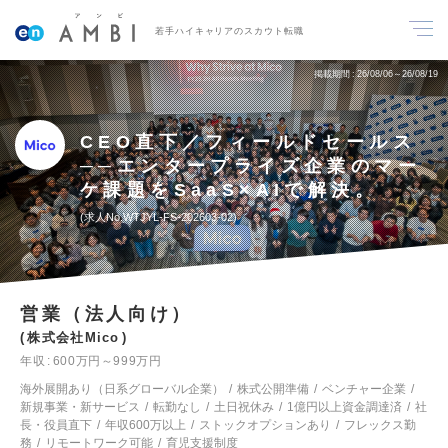
若手ハイキャリアのスカウト転職
掲載期間
26/08/06～26/08/19
CEO直下／フィールドセールス
──エンタープライズ企業のマー
ケ課題をSaaS×AIで解決。
求人No.WTJYL-FS-202603-02
営業（法人向け）
株式会社Mico
年収
600万円～999万円
海外展開あり（日系グローバル企業）
株式公開準備
ベンチャー企業
新規事業・新サービス
転勤なし
土日祝休み
1億円以上資金調達済
社
長・役員直下
年収600万以上
ストックオプションあり
フレックス勤
務
リモートワーク可能
育児支援制度