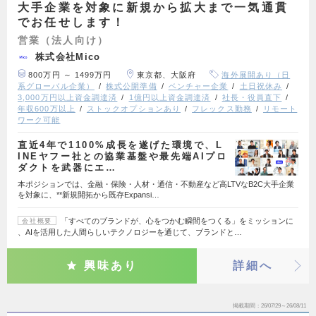
大手企業を対象に新規から拡大まで一気通貫
でお任せします！
営業（法人向け）
株式会社Mico
800万円 ～ 1499万円
東京都、大阪府
海外展開あり（日
系グローバル企業）
株式公開準備
ベンチャー企業
土日祝休み
3,000万円以上資金調達済
1億円以上資金調達済
社長・役員直下
年収600万以上
ストックオプションあり
フレックス勤務
リモート
ワーク可能
直近4年で1100%成長を遂げた環境で、L
INEヤフー社との協業基盤や最先端AIプロ
ダクトを武器にエ…
本ポジションでは、金融・保険・人材・通信・不動産など高LTVなB2C大手企業
を対象に、**新規開拓から既存Expansi…
「すべてのブランドが、心をつかむ瞬間をつくる」をミッションに
会社概要
、AIを活用した人間らしいテクノロジーを通じて、ブランドと…
興味あり
詳細へ
掲載期間
26/07/29～26/08/11