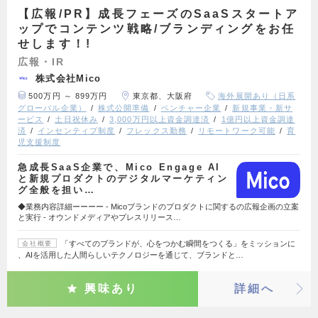
【広報/PR】成長フェーズのSaaSスタートア
ップでコンテンツ戦略/ブランディングをお任
せします！!
広報・IR
株式会社Mico
500万円 ～ 899万円
東京都、大阪府
海外展開あり（日系
グローバル企業）
株式公開準備
ベンチャー企業
新規事業・新サ
ービス
土日祝休み
3,000万円以上資金調達済
1億円以上資金調達
済
インセンティブ制度
フレックス勤務
リモートワーク可能
育
児支援制度
急成長SaaS企業で、Mico Engage AI
と新規プロダクトのデジタルマーケティン
グ全般を担い…
◆業務内容詳細ーーーー - Micoブランドのプロダクトに関するの広報企画の立案
と実行 - オウンドメディアやプレスリリース…
「すべてのブランドが、心をつかむ瞬間をつくる」をミッションに
会社概要
、AIを活用した人間らしいテクノロジーを通じて、ブランドと…
興味あり
詳細へ