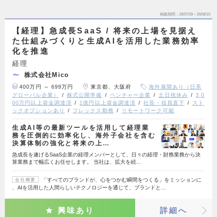
掲載期間
26/07/28～26/08/10
【経理】急成長SaaS / 将来の上場を見据え
た仕組みづくりと生成AIを活用した業務効率
化を推進
経理
株式会社Mico
400万円 ～ 699万円
東京都、大阪府
海外展開あり（日系
グローバル企業）
株式公開準備
ベンチャー企業
土日祝休み
3,0
00万円以上資金調達済
1億円以上資金調達済
社長・役員直下
スト
ックオプションあり
フレックス勤務
リモートワーク可能
生成AI等の最新ツールを活用して経理業
務を圧倒的に効率化し、海外子会社を含む
決算体制の強化と将来の上…
急成長を遂げるSaaS企業の経理メンバーとして、日々の経理・財務業務から決
算業務まで幅広くお任せします。 当社は、拡大を続…
「すべてのブランドが、心をつかむ瞬間をつくる」をミッションに
会社概要
、AIを活用した人間らしいテクノロジーを通じて、ブランドと…
興味あり
詳細へ