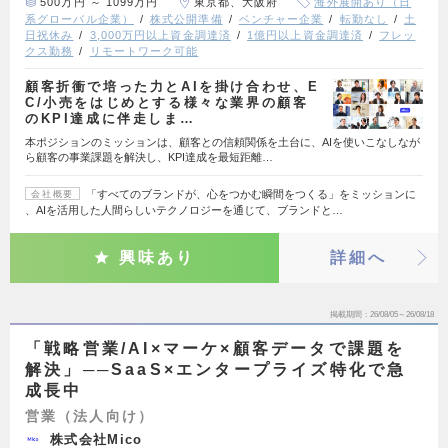
500万円 ～ 1099万円
東京都、大阪府
海外展開あり（日
系グローバル企業）
株式公開準備
ベンチャー企業
転勤なし
土
日祝休み
3,000万円以上資金調達済
1億円以上資金調達済
フレッ
クス勤務
リモートワーク可能
顧客折衝で培った力とAIを掛け合わせ、E
C/小売をはじめとする様々な業界の顧客
のKPI達成に伴走しま…
本ポジションのミッションは、顧客との信頼関係を土台に、AIを使いこなしなが
ら顧客の事業課題を解決し、KPI達成を最短距離…
「すべてのブランドが、心をつかむ瞬間をつくる」をミッションに
会社概要
、AIを活用した人間らしいテクノロジーを通じて、ブランドと…
興味あり
詳細へ
掲載期間
26/08/05～26/08/18
「戦略営業/AI×マーケ×顧客データで課題を
解決」──SaaS×エンタープライズ特化で急
成長中
営業（法人向け）
株式会社Mico