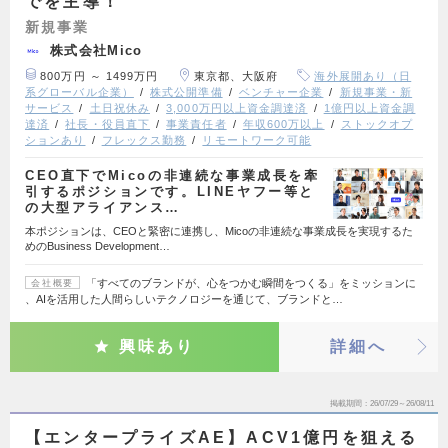
でを主導！
新規事業
株式会社Mico
800万円 ～ 1499万円
東京都、大阪府
海外展開あり（日
系グローバル企業）
株式公開準備
ベンチャー企業
新規事業・新
サービス
土日祝休み
3,000万円以上資金調達済
1億円以上資金調
達済
社長・役員直下
事業責任者
年収600万以上
ストックオプ
ションあり
フレックス勤務
リモートワーク可能
CEO直下でMicoの非連続な事業成長を牽
引するポジションです。LINEヤフー等と
の大型アライアンス…
本ポジションは、CEOと緊密に連携し、Micoの非連続な事業成長を実現するた
めのBusiness Development…
「すべてのブランドが、心をつかむ瞬間をつくる」をミッションに
会社概要
、AIを活用した人間らしいテクノロジーを通じて、ブランドと…
興味あり
詳細へ
掲載期間
26/07/29～26/08/11
【エンタープライズAE】ACV1億円を狙える