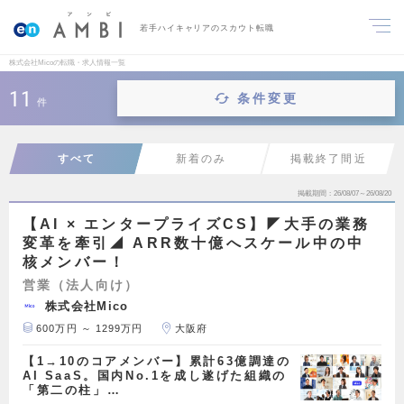
若手ハイキャリアのスカウト転職
株式会社Micoの転職・求人情報一覧
11
条件変更
件
すべて
新着のみ
掲載終了間近
掲載期間
26/08/07～26/08/20
【AI × エンタープライズCS】◤大手の業務
変革を牽引◢ ARR数十億へスケール中の中
核メンバー！
営業（法人向け）
株式会社Mico
600万円 ～ 1299万円
大阪府
【1→10のコアメンバー】累計63億調達の
AI SaaS。国内No.1を成し遂げた組織の
「第二の柱」…