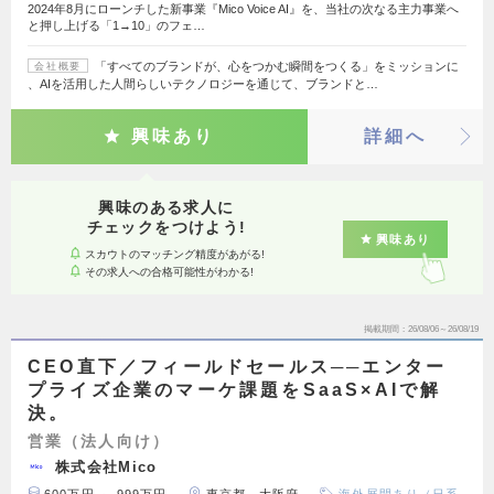
2024年8月にローンチした新事業『Mico Voice AI』を、当社の次なる主力事業へ
と押し上げる「1→10」のフェ…
「すべてのブランドが、心をつかむ瞬間をつくる」をミッションに
会社概要
、AIを活用した人間らしいテクノロジーを通じて、ブランドと…
興味あり
詳細へ
興味のある求人に
チェックをつけよう!
興味あり
スカウトのマッチング精度があがる!
その求人への合格可能性がわかる!
掲載期間
26/08/06～26/08/19
CEO直下／フィールドセールス──エンター
プライズ企業のマーケ課題をSaaS×AIで解
決。
営業（法人向け）
株式会社Mico