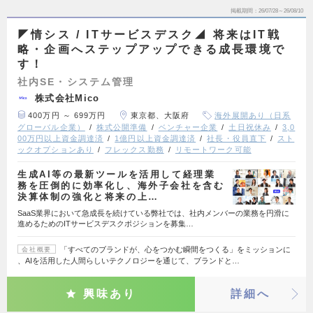
掲載期間
26/07/28～26/08/10
◤情シス / ITサービスデスク◢ 将来はIT戦
略・企画へステップアップできる成長環境で
す！
社内SE・システム管理
株式会社Mico
400万円 ～ 699万円
東京都、大阪府
海外展開あり（日系
グローバル企業）
株式公開準備
ベンチャー企業
土日祝休み
3,0
00万円以上資金調達済
1億円以上資金調達済
社長・役員直下
スト
ックオプションあり
フレックス勤務
リモートワーク可能
生成AI等の最新ツールを活用して経理業
務を圧倒的に効率化し、海外子会社を含む
決算体制の強化と将来の上…
SaaS業界において急成長を続けている弊社では、社内メンバーの業務を円滑に
進めるためのITサービスデスクポジションを募集…
「すべてのブランドが、心をつかむ瞬間をつくる」をミッションに
会社概要
、AIを活用した人間らしいテクノロジーを通じて、ブランドと…
興味あり
詳細へ