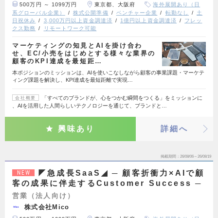
500万円 ～ 1099万円
東京都、大阪府
海外展開あり（日
系グローバル企業）
株式公開準備
ベンチャー企業
転勤なし
土
日祝休み
3,000万円以上資金調達済
1億円以上資金調達済
フレッ
クス勤務
リモートワーク可能
マーケティングの知見とAIを掛け合わ
せ、EC/小売をはじめとする様々な業界の
顧客のKPI達成を最短距…
本ポジションのミッションは、AIを使いこなしながら顧客の事業課題・マーケテ
ィング課題を解決し、KPI達成を最短距離で実現…
「すべてのブランドが、心をつかむ瞬間をつくる」をミッションに
会社概要
、AIを活用した人間らしいテクノロジーを通じて、ブランドと…
興味あり
詳細へ
掲載期間
26/08/06～26/08/19
◤急成長SaaS◢ ─ 顧客折衝力×AIで顧
NEW
客の成果に伴走するCustomer Success ─
営業（法人向け）
株式会社Mico