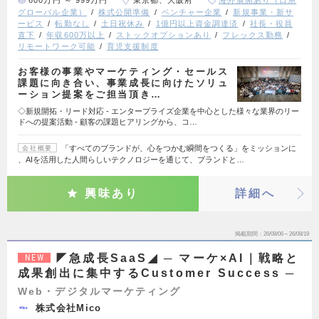
600万円 ～ 999万円
東京都、大阪府
海外展開あり（日系
グローバル企業）
株式公開準備
ベンチャー企業
新規事業・新サ
ービス
転勤なし
土日祝休み
1億円以上資金調達済
社長・役員
直下
年収600万以上
ストックオプションあり
フレックス勤務
リモートワーク可能
育児支援制度
お客様の事業やマーケティング・セールス
課題に向き合い、事業成長に向けたソリュ
ーション提案をご担当頂き…
◇新規開拓・リード対応 - エンタープライズ企業を中心とした様々な業界のリー
ドへの提案活動 - 顧客の課題ヒアリングから、コ…
「すべてのブランドが、心をつかむ瞬間をつくる」をミッションに
会社概要
、AIを活用した人間らしいテクノロジーを通じて、ブランドと…
興味あり
詳細へ
掲載期間
26/08/06～26/08/19
◤急成長SaaS◢ ─ マーケ×AI｜戦略と
NEW
成果創出に集中するCustomer Success ─
Web・デジタルマーケティング
株式会社Mico