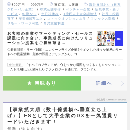
600万円 ～ 999万円
東京都、大阪府
海外展開あり（日系
グローバル企業）
株式公開準備
ベンチャー企業
新規事業・新サ
ービス
転勤なし
土日祝休み
1億円以上資金調達済
社長・役員
直下
年収600万以上
ストックオプションあり
フレックス勤務
リモートワーク可能
育児支援制度
お客様の事業やマーケティング・セールス
課題に向き合い、事業成長に向けたソリュ
ーション提案をご担当頂き…
◇新規開拓・リード対応 - エンタープライズ企業を中心とした様々な業界のリー
ドへの提案活動 - 顧客の課題ヒアリングから、コ…
「すべてのブランドが、心をつかむ瞬間をつくる」をミッションに
会社概要
、AIを活用した人間らしいテクノロジーを通じて、ブランドと…
興味あり
詳細へ
掲載期間
26/08/03～26/08/16
【事業拡大期（数十億規模へ垂直立ち上
げ）】FSとして大手企業のDXを一気通貫リ
ードいただきます！
営業（法人向け）