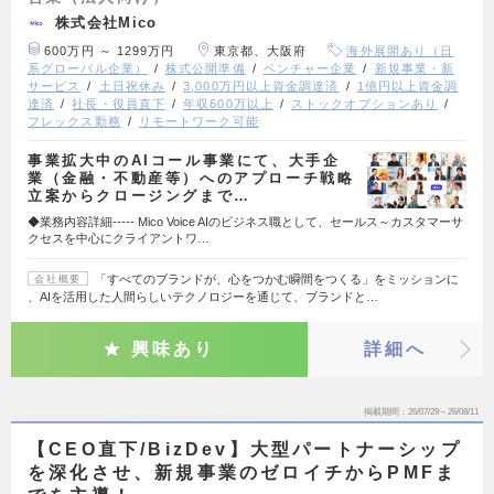
株式会社Mico
600万円 ～ 1299万円
東京都、大阪府
海外展開あり（日
系グローバル企業）
株式公開準備
ベンチャー企業
新規事業・新
サービス
土日祝休み
3,000万円以上資金調達済
1億円以上資金調
達済
社長・役員直下
年収600万以上
ストックオプションあり
フレックス勤務
リモートワーク可能
事業拡大中のAIコール事業にて、大手企
業（金融・不動産等）へのアプローチ戦略
立案からクロージングまで…
◆業務内容詳細----- Mico Voice AIのビジネス職として、セールス～カスタマーサ
クセスを中心にクライアントワ…
「すべてのブランドが、心をつかむ瞬間をつくる」をミッションに
会社概要
、AIを活用した人間らしいテクノロジーを通じて、ブランドと…
興味あり
詳細へ
掲載期間
26/07/29～26/08/11
【CEO直下/BizDev】大型パートナーシップ
を深化させ、新規事業のゼロイチからPMFま