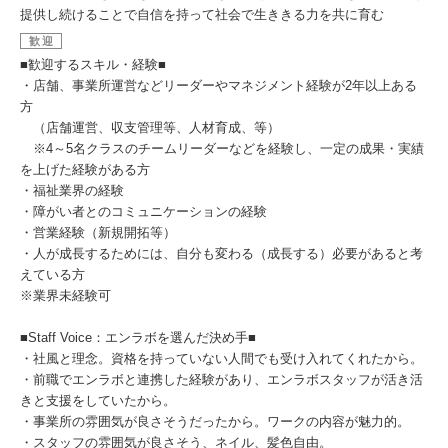
提供し続けることで自信を持って社会で生ききる力を共に育む
歓迎
■歓迎するスキル・経験■
・店舗、事業所運営などリーダーやマネジメント経験が2年以上ある
方
（店舗運営、収支管理等、人材育成、等）
※4～5名クラスのチームリーダーなどを経験し、一定の成果・実績
を上げた経験がある方
・福祉業界の経験
・障がい者とのコミュニケーションの経験
・営業経験（新規開拓等）
・人が成長するためには、自分も変わる（成長する）必要があると考
えている方
※業界未経験可
■Staff Voice：エンラボを選んだ決め手■
・社風と理念。資格を持っていない人間でも受け入れてくれたから。
・前職でエンラボと連携した経験があり、エンラボスタッフが活き活
きと支援をしていたから。
・事業所の雰囲気が良さそうだったから。ワークの内容が魅力的。
・スタッフの雰囲気が良さそう、ネイル、髪色自由。