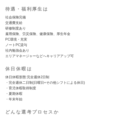
待遇・福利厚生は
社会保険完備
交通費支給
研修制度あり
雇用保険、労災保険、健康保険、厚生年金
PC環境・充実
ノートPC貸与
社内勉強会あり
エリアマネージャーなどへキャリアアップ可
休日休暇は
休⽇休暇形態:完全週休2⽇制
・完全週休⼆⽇制(⽇曜⽇+その他シフトによる休⽇)
・育児休暇取得制度
・夏期休暇
・年末年始
どんな選考プロセスか