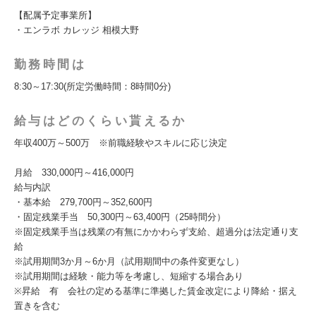
【配属予定事業所】
・エンラボ カレッジ 相模大野
勤務時間は
8:30～17:30(所定労働時間：8時間0分)
給与はどのくらい貰えるか
年収400万～500万 ※前職経験やスキルに応じ決定
月給 330,000円～416,000円
給与内訳
・基本給 279,700円～352,600円
・固定残業手当 50,300円～63,400円（25時間分）
※固定残業手当は残業の有無にかかわらず支給、超過分は法定通り支
給
※試用期間3か月～6か月（試用期間中の条件変更なし）
※試用期間は経験・能力等を考慮し、短縮する場合あり
※昇給 有 会社の定める基準に準拠した賃金改定により降給・据え
置きを含む