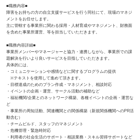
■職務内容■
障害をお持ちの方の自立支援サービスを行う同社にて、現場のマネジ
メントをお任せします。
主に管轄する事業所に関わる採用・人材育成やマネジメント、財務面
を含めた事業所運営、等を担当していただきます。
■職務内容詳細■
事業所メンバーやマネージャーと協力・連携しながら、事業所での課
題解決を行いより良いサービスを目指していただきます。
具体的には、
・コミュニケーションや感情などに関するプログラムの提供
※テキストを使用して進めて頂きます。
・目標達成のためのプラン作成・マネジメント、相談対応
・イベントの企画・運営、サークル活動の補助など
・福祉機関/企業とのネットワーク構築、各種イベントの企画・運営な
ど
・事業所の周知活動、関連機関との関係構築（新規関係機関へのPR活
動含む）
・チームビルド、スタッフのマネジメント
・危機管理・緊急時対応
・利用者の社会生活のサポート・相談業務・スキル習得サポートなど