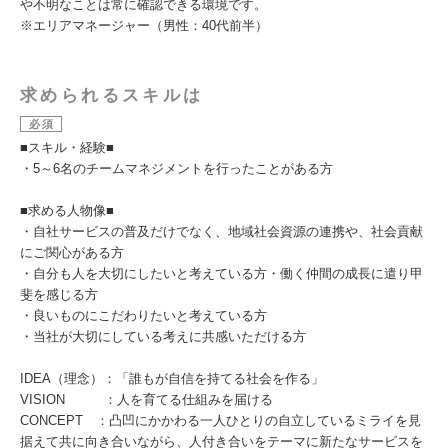
や不明なことは常に確認できる環境です。
※エリアマネージャー（男性：40代前半）
求められるスキルは
必須
■スキル・経験■
・5～6名のチームマネジメントを行ったことがある方
■求める人物像■
・自社サービスの普及だけでなく、地域社会資源の連携や、社会貢献
にご関心がある方
・自分も人を大切にしたいと考えている方・働く仲間の成長に遣り甲
斐を感じる方
・良いものにこだわりたいと考えている方
・当社が大切にしている考えに共感いただける方
IDEA（理念）：「誰もが自信を持てる社会を作る」
VISION ：人を育てる仕組みを届ける
CONCEPT ：凸凹にかかわる一人ひとりの自立しているミライを見
据えて共に向き合いながら、人付き合いをテーマに新たなサービスを