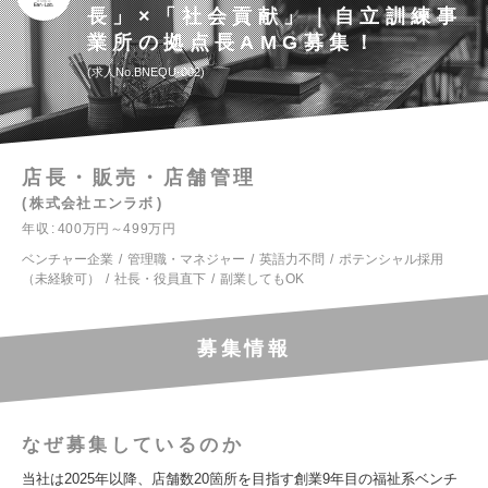
長」×「社会貢献」｜自立訓練事
業所の拠点長AMG募集！
求人No.BNEQU-002
店長・販売・店舗管理
株式会社エンラボ
年収
400万円～499万円
ベンチャー企業
管理職・マネジャー
英語力不問
ポテンシャル採用
（未経験可）
社長・役員直下
副業してもOK
募集情報
なぜ募集しているのか
当社は2025年以降、店舗数20箇所を目指す創業9年目の福祉系ベンチ