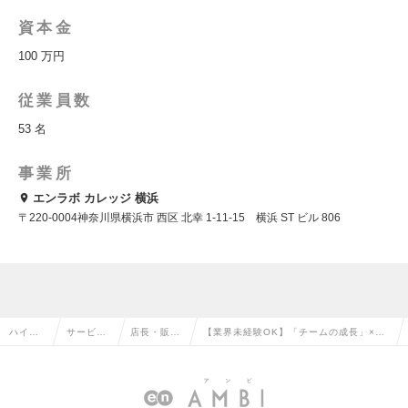
資本金
100 万円
従業員数
53 名
事業所
エンラボ カレッジ 横浜
〒220-0004神奈川県横浜市 西区 北幸 1-11-15 横浜 ST ビル 806
ハイク
サービ
店長・販
【業界未経験OK】「チームの成長」×
ラス求
ス・流通
売・店舗管
「社会貢献」｜自立訓練事業所の拠点長
人TOP
系の転職
理の転職
AMG募集！の求人情報