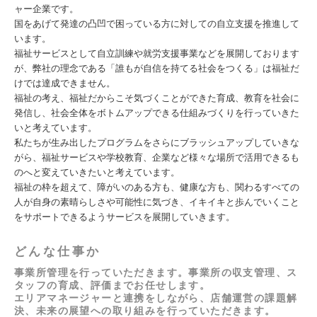
ャー企業です。
国をあげて発達の凸凹で困っている方に対しての自立支援を推進して
います。
福祉サービスとして自立訓練や就労支援事業などを展開しております
が、弊社の理念である「誰もが自信を持てる社会をつくる」は福祉だ
けでは達成できません。
福祉の考え、福祉だからこそ気づくことができた育成、教育を社会に
発信し、社会全体をボトムアップできる仕組みづくりを行っていきた
いと考えています。
私たちが⽣み出したプログラムをさらにブラッシュアップしていきな
がら、福祉サービスや学校教育、企業など様々な場所で活⽤できるも
のへと変えていきたいと考えています。
福祉の枠を超えて、障がいのある方も、健康な方も、関わるすべての
人が自身の素晴らしさや可能性に気づき、イキイキと歩んでいくこと
をサポートできるようサービスを展開していきます。
どんな仕事か
事業所管理を行っていただきます。事業所の収支管理、ス
タッフの育成、評価までお任せします。
エリアマネージャーと連携をしながら、店舗運営の課題解
決、未来の展望への取り組みを行っていただきます。