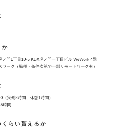
は
くか
ノ門1丁目10-5 KDX虎ノ門一丁目ビル WeWork 4階
スワーク（職種・条件次第で一部リモートワーク有）
は
8:00（実働8時間、休憩1時間）
5時間
のくらい貰えるか