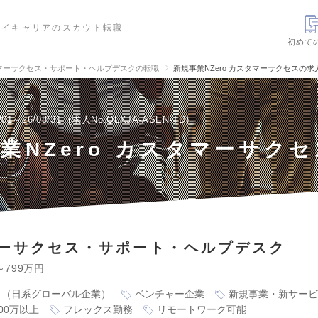
ハイキャリアのスカウト転職
初めて
マーサクセス・サポート・ヘルプデスクの転職
新規事業NZero カスタマーサクセスの求
/01～26/08/31
求人No.QLXJA-ASEN-TD
業NZero カスタマーサクセ
ーサクセス・サポート・ヘルプデスク
～799万円
り（日系グローバル企業）
ベンチャー企業
新規事業・新サービ
00万以上
フレックス勤務
リモートワーク可能