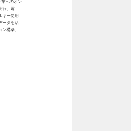
企業へのオン
実行、電
ルギー使用
データを活
ョン構築、