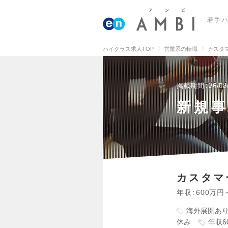
若手
ハイクラス求人TOP
営業系の転職
カスタ
掲載期間
26/08
新規事
カスタマ
年収
600万円
海外展開あ
休み
年収6