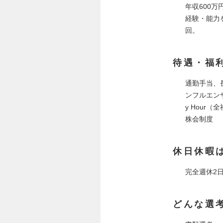
年収600万
経験・能力
回。
待遇・福
通勤手当、
ンフルエン
y Hou
株会制度
休日休暇
完全週休2
どんな選