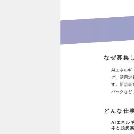
なぜ募集
AIエネル
グ、活用定
す。新規事
バックなど
どんな仕
AIエネル
ネと脱炭