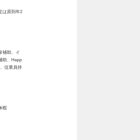
定は原則年2
診補助、イ
助、Happ
C、従業員持
休暇