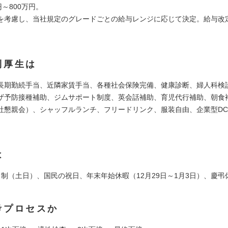
円～800万円。
を考慮し、当社規定のグレードごとの給与レンジに応じて決定。給与改
利厚生は
長期勤続手当、近隣家賃手当、各種社会保険完備、健康診断、婦人科検
ザ予防接種補助、ジムサポート制度、英会話補助、育児代行補助、朝食補
r（全社懇親会）、シャッフルランチ、フリードリンク、服装自由、企業型D
は
日制（土日）、国民の祝日、年末年始休暇（12月29日～1月3日）、慶弔
考プロセスか