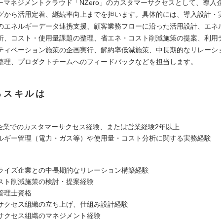
ギーマネジメントクラウド「NZero」のカスタマーサクセスとして、導入
グから活用定着、継続率向上までを担います。具体的には、導入設計・
のエネルギーデータ連携支援、顧客業務フローに沿った活用設計、エネ
析、コスト・使用量課題の整理、省エネ・コスト削減施策の提案、利用
ティベーション施策の企画実行、解約率低減施策、中長期的なリレーシ
整理、プロダクトチームへのフィードバックなどを担当します。
るスキルは
aaS企業でのカスタマーサクセス経験、または営業経験2年以上
ルギー管理（電力・ガス等）や使用量・コスト分析に関する実務経験
ライズ企業との中長期的なリレーション構築経験
スト削減施策の検討・提案経験
管理士資格
サクセス組織の立ち上げ、仕組み設計経験
サクセス組織のマネジメント経験