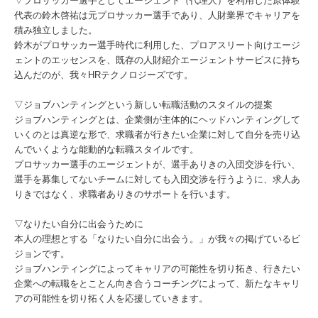
▽プロサッカー選手としてエージェント（代理人）を利用した原体験
代表の鈴木啓祐は元プロサッカー選手であり、人財業界でキャリアを
積み独立しました。
鈴木がプロサッカー選手時代に利用した、プロアスリート向けエージ
ェントのエッセンスを、既存の人財紹介エージェントサービスに持ち
込んだのが、我々HRテクノロジーズです。
▽ジョブハンティングという新しい転職活動のスタイルの提案
ジョブハンティングとは、企業側が主体的にヘッドハンティングして
いくのとは真逆な形で、求職者が行きたい企業に対して自分を売り込
んでいくような能動的な転職スタイルです。
プロサッカー選手のエージェントが、選手ありきの入団交渉を行い、
選手を募集してないチームに対しても入団交渉を行うように、求人あ
りきではなく、求職者ありきのサポートを行います。
▽なりたい自分に出会うために
本人の理想とする「なりたい自分に出会う。」が我々の掲げているビ
ジョンです。
ジョブハンティングによってキャリアの可能性を切り拓き、行きたい
企業への転職をとことん向き合うコーチングによって、新たなキャリ
アの可能性を切り拓く人を応援していきます。