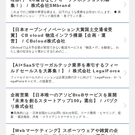
集！）
株式会社SMbrand
これまでのご経験や希望を踏まえ、以下のような業務をお任せいたします。 ◆ 募
集中のポジション ・ブランド責任者 ・各ブランド運…
【日本オープンイノベーション大賞国土交通省受
賞】 CB cloud 物流インフラ構築【企画・運
営】
CBcloud株式会社
CBcloudでは大手企業が実現できない配送サービスを「物流 × IT」を駆使し、わ
たし達の生活をより豊かにするためのこ…
【AI×SaaSでリーガルテック業界を牽引するフィー
ルドセールスを大募集！】
株式会社 LegalForce
フィールドセールスのミッションは企業法務の方々に向けて「LegalForce」や「L
egalForceキャビネ」の提案営…
企画営業 【日本唯一のアソビBtoBサービスを展開
『未来を創るスタートアップ100』選出】
バヅク
リ株式会社
◆具体的には ・日本全国からのお問い合わせ対応、リード獲得 ・ヒヤリング、提
案 ・週次報告、共有 ・クライアントナーチャリング ※…
【Webマーケティング】スポーツウェアや雑貨の企