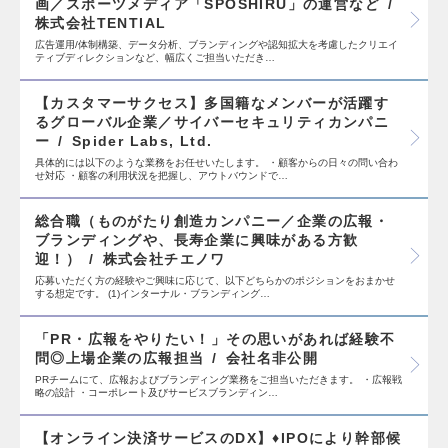
画／スポーツメディア「SPOSHIRU」の運営など
株式会社TENTIAL
広告運用/体制構築、データ分析、ブランディングや認知拡大を考慮したクリエイ
ティブディレクションなど、幅広くご担当いただき…
【カスタマーサクセス】多国籍なメンバーが活躍す
るグローバル企業／サイバーセキュリティカンパニ
ー
Spider Labs, Ltd.
具体的には以下のような業務をお任せいたします。 ・顧客からの日々の問い合わ
せ対応 ・顧客の利用状況を把握し、アウトバウンドで…
総合職（ものがたり創造カンパニー／企業の広報・
ブランディングや、長寿企業に興味がある方歓
迎！）
株式会社チエノワ
応募いただく方の経験やご興味に応じて、以下どちらかのポジションをおまかせ
する想定です。 (1)インターナル・ブランディング…
「PR・広報をやりたい！」その思いがあれば経験不
問◎上場企業の広報担当
会社名非公開
PRチームにて、広報およびブランディング業務をご担当いただきます。 ・広報戦
略の設計 ・コーポレート及びサービスブランディン…
【オンライン決済サービスのDX】♦IPOにより幹部候