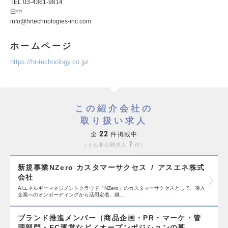
TEL 03-4361-9814
田中
info@hrtechnologies-inc.com
ホームページ
https://hr-technology.co.jp/
この紹介会社の
取り扱い求人
22
全
件掲載中
7
うち非公開求人
件
新規事業NZero カスタマーサクセス
アスエネ株式
会社
AIエネルギーマネジメントクラウド「NZero」のカスタマーサクセスとして、導入
企業へのオンボーディングから活用定着、継…
ブランド推進メンバー（商品企画・PR・マーケ・管
理部門・EC運営など／オープンポジションの募