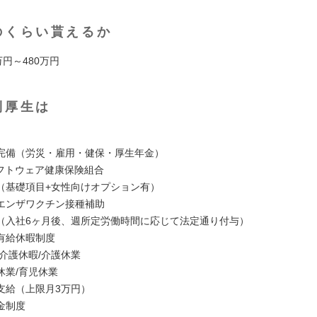
のくらい貰えるか
万円～480万円
利厚生は
】
完備（労災・雇用・健保・厚生年金）
フトウェア健康保険組合
（基礎項目+女性向けオプション有）
エンザワクチン接種補助
（入社6ヶ月後、週所定労働時間に応じて法定通り付与）
有給休暇制度
介護休暇/介護休業
休業/育児休業
支給（上限月3万円）
金制度