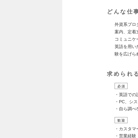
どんな仕
外資系プロ
案内、定着
コミュニケ
英語を用い
験を広げら
求められ
必須
・英語での
・PC、シ
・自ら調べ
歓迎
・カスタマ
・営業経験