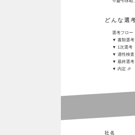
※慶弔休暇
どんな選
選考フロー
▼ 書類選考
▼ 1次選
▼ 適性検査
▼ 最終選
▼ 内定 🎉
社名