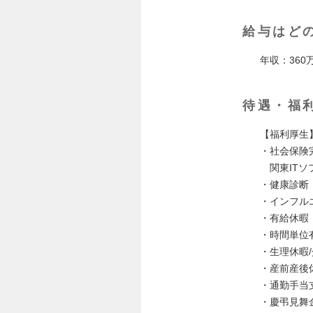
給与はど
年収：360
待遇・福
【福利厚生
・社会保険
関東ITソ
・健康診断
・インフル
・有給休暇
・時間単位
・生理休暇/
・産前産後
・通勤手当
・慶弔見舞