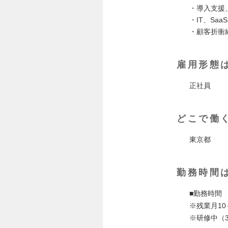
・導入支援
・IT、Sa
・顧客折衝
雇用形態
正社員
どこで働
東京都
勤務時間
■勤務時間 
※残業月1
※研修中（