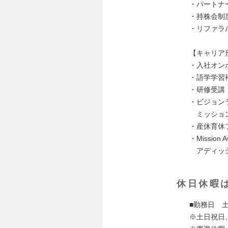
・パートナー
・持株会制
・リファラ
【キャリア
・入社オン
・語学学習
・研修受講
・ビジョン
ミッション
・産休育休
・Mission A
アディッシ
休日休暇
■勤務日 
※土日祝日