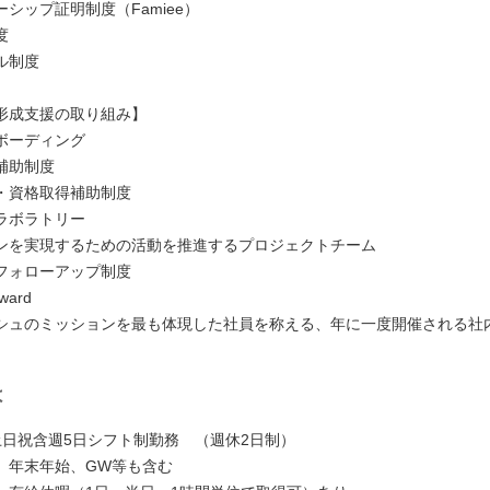
シップ証明制度（Famiee）
度
ル制度
形成支援の取り組み】
ボーディング
補助制度
・資格取得補助制度
ラボラトリー
を実現するための活動を推進するプロジェクトチーム
フォローアップ制度
ward
ュのミッションを最も体現した社員を称える、年に一度開催される社
は
土日祝含週5日シフト制勤務 （週休2日制）
、年末年始、GW等も含む