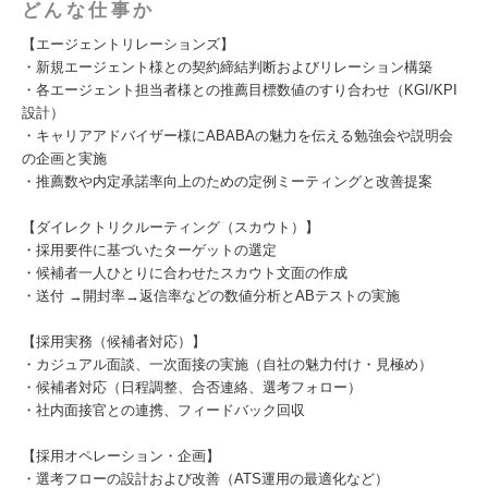
どんな仕事か
【エージェントリレーションズ】
・新規エージェント様との契約締結判断およびリレーション構築
・各エージェント担当者様との推薦目標数値のすり合わせ（KGI/KPI
設計）
・キャリアアドバイザー様にABABAの魅力を伝える勉強会や説明会
の企画と実施
・推薦数や内定承諾率向上のための定例ミーティングと改善提案
【ダイレクトリクルーティング（スカウト）】
・採用要件に基づいたターゲットの選定
・候補者一人ひとりに合わせたスカウト文面の作成
・送付 →開封率→返信率などの数値分析とABテストの実施
【採用実務（候補者対応）】
・カジュアル面談、一次面接の実施（自社の魅力付け・見極め）
・候補者対応（日程調整、合否連絡、選考フォロー）
・社内面接官との連携、フィードバック回収
【採用オペレーション・企画】
・選考フローの設計および改善（ATS運用の最適化など）