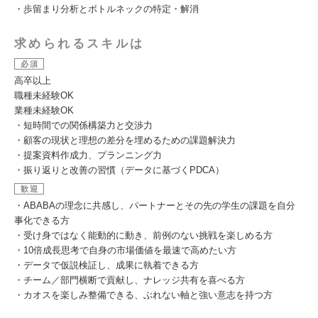
・歩留まり分析とボトルネックの特定・解消
求められるスキルは
必須
高卒以上
職種未経験OK
業種未経験OK
・短時間での関係構築力と交渉力
・顧客の現状と理想の差分を埋めるための課題解決力
・提案資料作成力、プランニング力
・振り返りと改善の習慣（データに基づくPDCA）
歓迎
・ABABAの理念に共感し、パートナーとその先の学生の課題を自分
事化できる方
・受け身ではなく能動的に動き、前例のない挑戦を楽しめる方
・10倍成長思考で自身の市場価値を最速で高めたい方
・データで仮説検証し、成果に執着できる方
・チーム／部門横断で貢献し、ナレッジ共有を喜べる方
・カオスを楽しみ整備できる、ぶれない軸と強い意志を持つ方