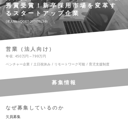
秀賞受賞！新卒採用市場を変革す
るスタートアップ企業
求人No.VQGET-20260313-9
営業（法人向け）
年収
450万円～799万円
ベンチャー企業
土日祝休み
リモートワーク可能
育児支援制度
募集情報
なぜ募集しているのか
欠員募集