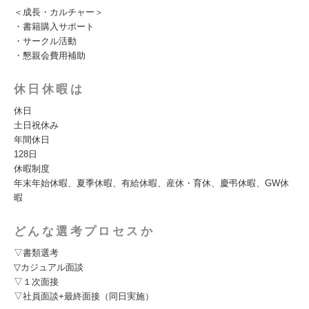
＜成長・カルチャー＞
・書籍購入サポート
・サークル活動
・懇親会費用補助
休日休暇は
休日
土日祝休み
年間休日
128日
休暇制度
年末年始休暇、夏季休暇、有給休暇、産休・育休、慶弔休暇、GW休
暇
どんな選考プロセスか
▽書類選考
▽カジュアル面談
▽１次面接
▽社員面談+最終面接（同日実施）