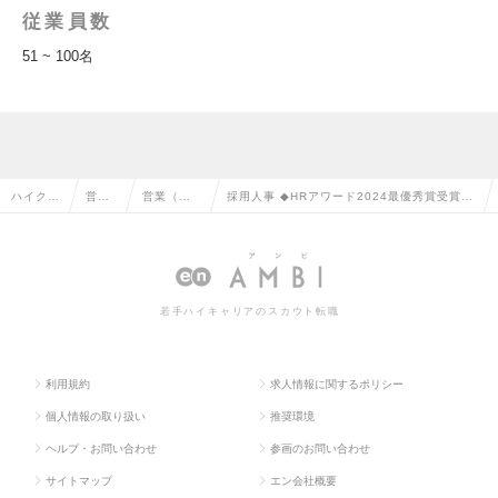
従業員数
51 ~ 100名
ハイクラ
営業
営業（法
採用人事 ◆HRアワード2024最優秀賞受賞！
ス求人T
系の
人向け）
新卒採用市場を変革するスタートアップ企業
OP
転職
の転職
の求人情報
若手ハイキャリアのスカウト転職
利用規約
求人情報に関するポリシー
個人情報の取り扱い
推奨環境
ヘルプ・お問い合わせ
参画のお問い合わせ
サイトマップ
エン会社概要