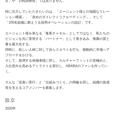
官」や「日程調整役」ではありません。
特に注力していただきたいのは、「エージェント様との強固なリレー
ション構築」、「攻めのダイレクトリクルーティング」、そして
「100名組織に耐えうる採用オペレーションの設計」です。
エージェント様を単なる「集客チャネル」としてではなく、私たちの
ビジョンを共に実現する「パートナー」として巻き込み、推薦の質と
量を最大化する。
同時に、欲しい人材に対して自らスカウトを打ち、能動的に市場へア
プローチをかける。
そして、急増する候補者様に対し、カルチャーフィットの見極めと、
入社意向を高めるアトラクトを実行し、ABABAのファンを作ってい
く。
そんな「泥臭い実行」と「仕組みづくり」の両輪を回し、組織の急成
長を支えるコアメンバーを募集します。
設立
2020年